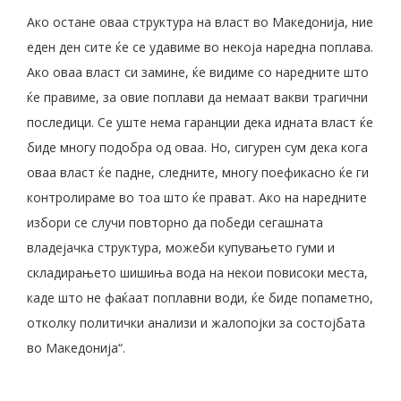
Ако остане оваа структура на власт во Македонија, ние
еден ден сите ќе се удавиме во некоја наредна поплава.
Ако оваа власт си замине, ќе видиме со наредните што
ќе правиме, за овие поплави да немаат вакви трагични
последици. Се уште нема гаранции дека идната власт ќе
биде многу подобра од оваа. Но, сигурен сум дека кога
оваа власт ќе падне, следните, многу поефикасно ќе ги
контролираме во тоа што ќе прават. Ако на наредните
избори се случи повторно да победи сегашната
владејачка структура, можеби купувањето гуми и
складирањето шишиња вода на некои повисоки места,
каде што не фаќаат поплавни води, ќе биде попаметно,
отколку политички анализи и жалопојки за состојбата
во Македонија“.