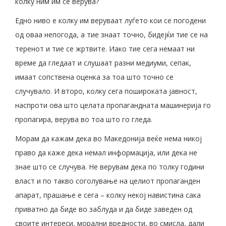
колку ним им се верува?
Едно ниво е колку им веруваат луѓето кои се погодени
од оваа непогода, а тие знаат точно, бидејќи тие се на
теренот и тие се жртвите. Иако тие сега немаат ни
време да гледаат и слушаат разни медиуми, сепак,
имаат сопствена оценка за тоа што точно се
случувало. И второ, колку сега пошироката јавност,
наспроти ова што целата пропагандната машинерија го
пропагира, верува во тоа што го гледа.
Морам да кажам дека во Македонија веќе нема никој
право да каже дека немал информација, или дека не
знае што се случува. Не верувам дека по толку години
власт и по такво соголување на целиот пропаганден
апарат, прашање е сега – колку некој навистина сака
приватно да биде во заблуда и да биде заведен од
своите интереси, морални вредности, во смисла, дали