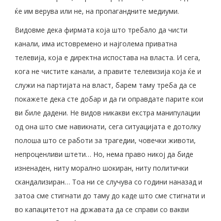
ќе им верува или не, на пропагандните медиуми.
Видовме дека фирмата која што требало да чисти
канали, има истовремено и најголема приватна
телевија, која е директна испостава на власта. И сега,
кога не чистите канали, а правите телевизија која ќе и
служи на партијата на власт, барем таму треба да се
покажете дека сте добар и да ги оправдате парите кои
ви биле дадени. Не видов никакви екстра манипулации
од она што сме навикнати, сега ситуацијата е дотолку
полоша што се работи за трагедии, човечки животи,
непроценливи штети… Но, нема право никој да биде
изненаден, ниту морално шокиран, ниту политички
скандализиран… Тоа ни се случува со години наназад и
затоа сме стигнати до таму до каде што сме стигнати и
во капацитетот на државата да се справи со вакви