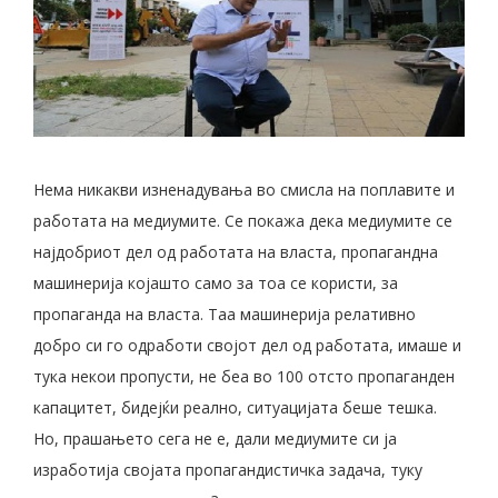
Нема никакви изненадувања во смисла на поплавите и
работата на медиумите. Се покажа дека медиумите се
најдобриот дел од работата на власта, пропагандна
машинерија којашто само за тоа се користи, за
пропаганда на власта. Таа машинерија релативно
добро си го одработи својот дел од работата, имаше и
тука некои пропусти, не беа во 100 отсто пропаганден
капацитет, бидејќи реално, ситуацијата беше тешка.
Но, прашањето сега не е, дали медиумите си ја
изработија својата пропагандистичка задача, туку