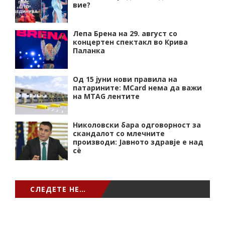
вие?
Лепа Брена на 29. август со
концертен спектакл во Крива
Паланка
Од 15 јуни нови правила на
патарините: MCard нема да важи
на MTAG лентите
Николовски бара одговорност за
скандалот со млечните
производи: Јавното здравје е над
сѐ
СЛЕДЕТЕ НЕ…