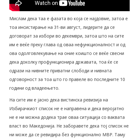
Мислам дека таа е фазата во која се најдовме, затоа е
тоа инсистирање на 31-ви август, лидерите да се
договорат за избори во декември, затоа што на сите
им е веќе преку глава од оваа нефункционалност и од
ова одолговлекување на оние коишто се веќе свесни
дека доколку профункционира државата, тоа ќе се
одрази на нивните приватни слободи и нивната
одговорност за тоа што го правеле во последните 10
години од владеењето.
На сите им е јасно дека вистинска ревизија на
Избирачкиот список не е направена и дека веројатно
не е ни можна додека трае оваа ситуација со ваквата
власт во Македонија. Не заборавете дека тој список не
ни може да се ревидира без функционално МВР. Таму