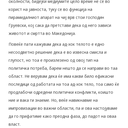
околности, бидејќи медиумите цело време не се во
корист на јавноста, туку се во функција на
пирамидалниот апарат на чиј врв стои господин
Груевски, кој сака да претстави дека од него зависи
животот и смртта во Македонија.
Повеќе пати кажувам дека ад-хок телото е едно
несоодветно решение дека е во извесна смисла и
глупост, но тоа е произлезено од овој тип на
политичка потреба, барем нешто да се направи во таа
област. Не верувам дека ќе има какви било ефикасни
последици од работата на тоа ад-хок тело, тоа само ќе
продлабочи одредени политички конфликти, коишто
ние и вака ги знаеме. Но, веќе навикнавме на
импровизации во важни области, па и ова настојуваме
да го прифатиме како преодна фаза, до падот на оваа
власт.