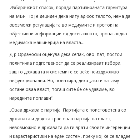
Избирачкиот список, поради партизираната гарнитура
на МВР. Тој е дециден дека ниту ад-хок телото, нема да
овозможи регулацијата во медиумите и проток на
објективни информации од досегашната, пропагандна
медиумска машинерија на власта…
Д-р Орданоски оценува дека сепак, овој пат, постои
политичка подготвеност да се реализираат избори,
зашто државата и системите се веќе неиздржливо
нефункционални. Но, поентира, дека „ако и натаму
остане оваа власт, тогаш сите ќе се удавиме, во
наредните поплави“.
„Оваа држава е партија. Партијата е поистоветена со
државата и додека трае оваа партија на власт,
невозможно е државата да ги врати своите ингеренции
и карактеристики на еден систем, преку кој ќе се владее