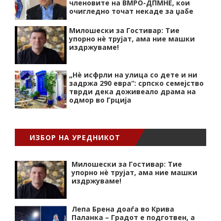
членовите на ВМРО-ДПМНЕ, кои
очигледно точат некаде за џабе
Милошески за Гостивар: Тие
упорно нѐ трујат, ама ние машки
издржуваме!
„Нѐ исфрли на улица со дете и ни
задржа 290 евра“: српско семејство
тврди дека доживеало драма на
одмор во Грција
ИЗБОР НА УРЕДНИКОТ
Милошески за Гостивар: Тие
упорно нѐ трујат, ама ние машки
издржуваме!
Лепа Брена доаѓа во Крива
Паланка – Градот е подготвен, а