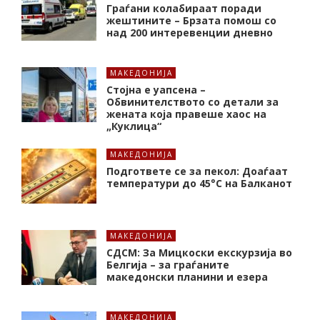
Граѓани колабираат поради
жештините – Брзата помош со
над 200 интеревенции дневно
МАКЕДОНИЈА
Стојна е уапсена –
Обвинителството со детали за
жената која правеше хаос на
„Куклица“
МАКЕДОНИЈА
Подгответе се за пекол: Доаѓаат
температури до 45°C на Балканот
МАКЕДОНИЈА
СДСМ: За Мицкоски екскурзија во
Белгија – за граѓаните
македонски планини и езера
МАКЕДОНИЈА