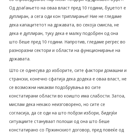
Од доаѓањето на оваа власт пред 10 години, буџетот е
дуплиран, а сега оди кон триплирање! Ние не гледаме
дека капацитетот на државата, во секоја смисла, не
дека е дуплиран, туку дека е малку подобрен од она
што беше пред 10 години. Напротив, гледаме регрес во
разноразни сектори и области на функционирање на
државата.
Што се однесува до изборите, сите фактори домашни и
странски, конечно сфатија дека додека е оваа власт, не
се возможни никакви подобрувања во сите
констатирани области во коишто има слабости. Затоа,
мислам дека некако неизговорено, но сите се
согласија, да се оди на што побрзи избори, бидејќи
ситуациите стануваат полоши од она што беше
констатирано со Пржинскиот договор, пред повеќе од