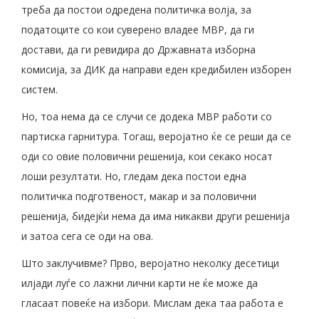
треба да постои одредена политичка волја, за
податоците со кои суверено владее МВР, да ги
достави, да ги ревидира до Државната изборна
комисија, за ДИК да направи еден кредибилен изборен
систем.
Но, тоа нема да се случи се додека МВР работи со
партиска гарнитура. Тогаш, веројатно ќе се реши да се
оди со овие половични решенија, кои секако носат
лоши резултати. Но, гледам дека постои една
политичка подготвеност, макар и за половични
решенија, бидејќи нема да има никакви други решенија
и затоа сега се оди на ова.
Што заклучивме? Прво, веројатно неколку десетици
илјади луѓе со лажни лични карти не ќе може да
гласаат повеќе на избори. Мислам дека таа работа е