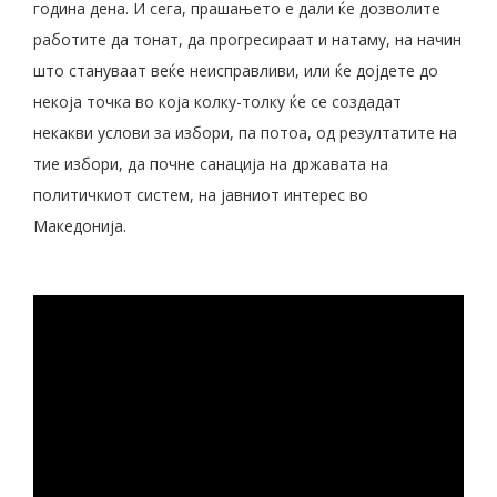
година дена. И сега, прашањето е дали ќе дозволите
работите да тонат, да прогресираат и натаму, на начин
што стануваат веќе неисправливи, или ќе дојдете до
некоја точка во која колку-толку ќе се создадат
некакви услови за избори, па потоа, од резултатите на
тие избори, да почне санација на државата на
политичкиот систем, на јавниот интерес во
Македонија.