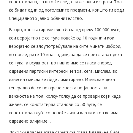
констатирана, за што ќе следат и легални истраги. Тоа
ќе бидат едни од поголемите предмети, коишто ги води
Специјалното Јавно обвинителство.
Второ, констатираме една база од преку 100.000 луѓе,
кои веројатно не се тука повеќе од 10 години и кои
веројатно се злоупотребувале на сите минати избори,
во последните 10-ина години, за да се претстават дека
се тука, а всушност, во нивно име се гласа според
одредени партиски интереси. И тоа, сега, мислам, во
извесна смисла ќе биде лимитирано. И мислам дека
генерално ќе се поткрене свеста во јавноста за
важноста на тоа, колку-толку да се провери кој и каде
живее, се констатираа станови со 50 луѓе, се
констатираа луѓе со повеќе лични карти и тоа ќе има
одредено влијание…
Доколку владејачката структура (оваа Влада) не биде