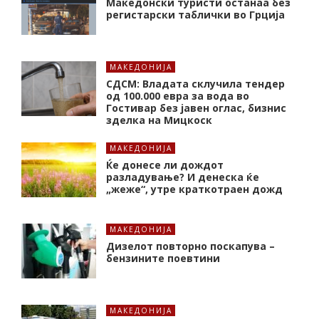
Македонски туристи останаа без
регистарски таблички во Грција
МАКЕДОНИЈА
СДСМ: Владата склучила тендер
од 100.000 евра за вода во
Гостивар без јавен оглас, бизнис
зделка на Мицкоск
МАКЕДОНИЈА
Ќе донесе ли дождот
разладување? И денеска ќе
„жеже“, утре краткотраен дожд
МАКЕДОНИЈА
Дизелот повторно поскапува –
бензините поевтини
МАКЕДОНИЈА