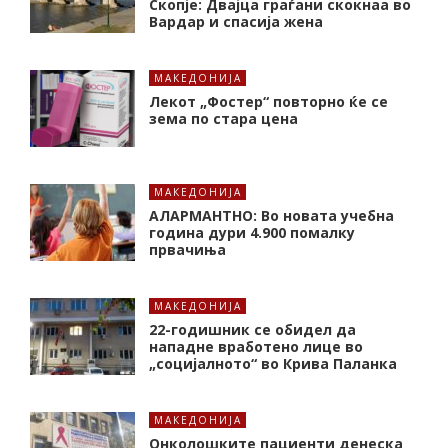
Скопје: Двајца граѓани скокнаа во
Вардар и спасија жена
МАКЕДОНИЈА
Лекот „Фостер“ повторно ќе се
зема по стара цена
МАКЕДОНИЈА
АЛАРМАНТНО: Во новата учебна
година дури 4.900 помалку
првачиња
МАКЕДОНИЈА
22-годишник се обидел да
нападне вработено лице во
„социјалното“ во Крива Паланка
МАКЕДОНИЈА
Онколошките пациенти денеска