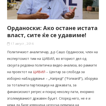
Орданоски: Aко остане истата
власт, сите ќе се удавиме!
17 август , 2016
Политичкиот аналитичар, д-р Сашо Орданоски, член на
експертскиот тим на ЦИВИЛ, во вториот дел од
својата редовна политичка видео-анализа, во рамките
на проектот на
ЦИВИЛ
– Центар за слобода за
изборно набљудување – „Напред!“ (“Forward!”), зборува
за тоталната партизација на државата, за
финансискиот регрес и покрај неколку пати, енормно
зголемуваниот државен буџет. Според него, не е и
нема да биде извршена целосна ревизија на