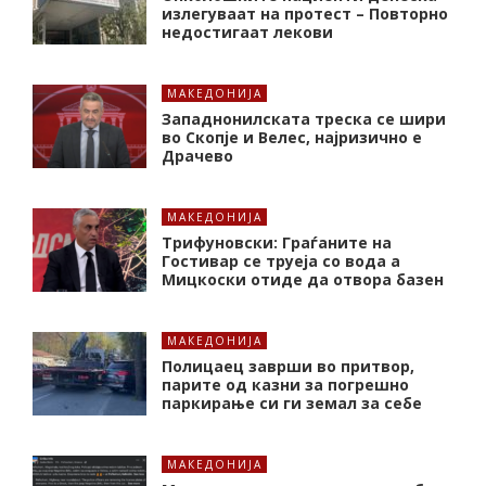
излегуваат на протест – Повторно
недостигаат лекови
МАКЕДОНИЈА
Западнонилската треска се шири
во Скопје и Велес, најризично е
Драчево
МАКЕДОНИЈА
Трифуновски: Граѓаните на
Гостивар се труеја со вода а
Мицкоски отиде да отвора базен
МАКЕДОНИЈА
Полицаец заврши во притвор,
парите од казни за погрешно
паркирање си ги земал за себе
МАКЕДОНИЈА