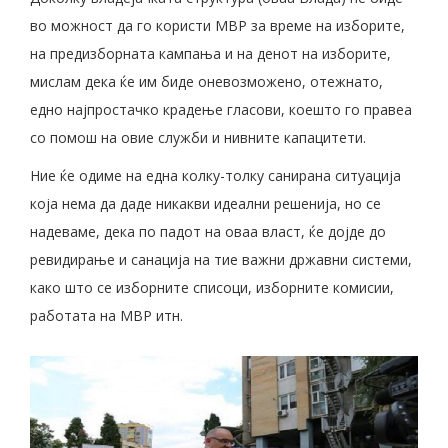
во можност да го користи МВР за време на изборите,
на предизборната кампања и на денот на изборите,
мислам дека ќе им биде оневозможено, отежнато,
едно најпростачко крадење гласови, коешто го правеа
со помош на овие служби и нивните капацитети.
Ние ќе одиме на една колку-толку санирана ситуација
која нема да даде никакви идеални решенија, но се
надеваме, дека по падот на оваа власт, ќе дојде до
ревидирање и санација на тие важни државни системи,
како што се изборните списоци, изборните комисии,
работата на МВР итн.