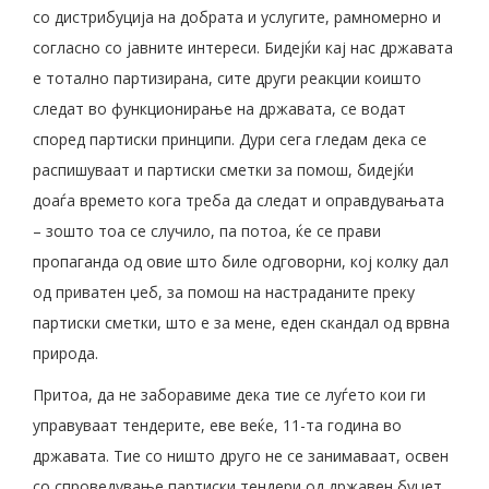
со дистрибуција на добрата и услугите, рамномерно и
согласно со јавните интереси. Бидејќи кај нас државата
е тотално партизирана, сите други реакции коишто
следат во функционирање на државата, се водат
според партиски принципи. Дури сега гледам дека се
распишуваат и партиски сметки за помош, бидејќи
доаѓа времето кога треба да следат и оправдувањата
– зошто тоа се случило, па потоа, ќе се прави
пропаганда од овие што биле одговорни, кој колку дал
од приватен џеб, за помош на настраданите преку
партиски сметки, што е за мене, еден скандал од врвна
природа.
Притоа, да не заборавиме дека тие се луѓето кои ги
управуваат тендерите, еве веќе, 11-та година во
државата. Тие со ништо друго не се занимаваат, освен
со спроведување партиски тендери од државен буџет.