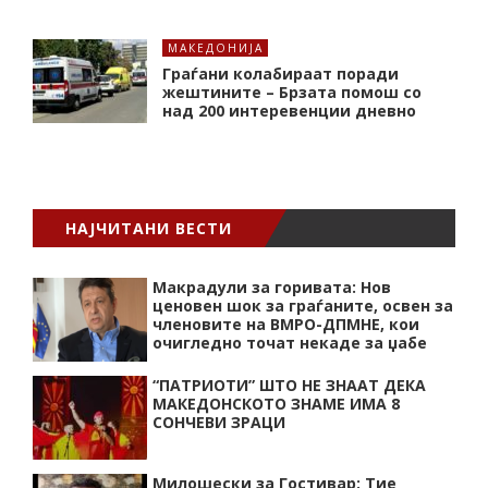
МАКЕДОНИЈА
Граѓани колабираат поради
жештините – Брзата помош со
над 200 интеревенции дневно
НАЈЧИТАНИ ВЕСТИ
Макрадули за горивата: Нов
ценовен шок за граѓаните, освен за
членовите на ВМРО-ДПМНЕ, кои
очигледно точат некаде за џабе
“ПАТРИОТИ” ШТО НЕ ЗНААТ ДЕКА
МАКЕДОНСКОТО ЗНАМЕ ИМА 8
СОНЧЕВИ ЗРАЦИ
Милошески за Гостивар: Тие