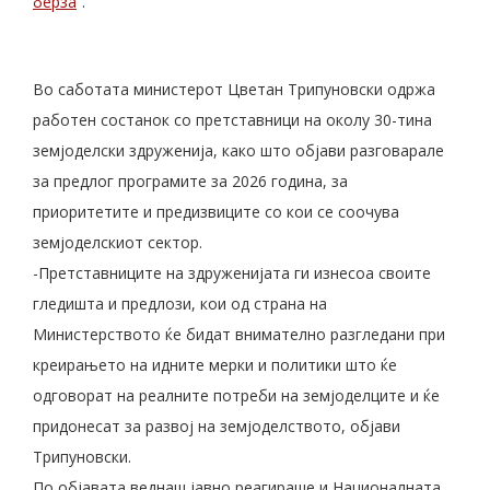
берза
“.
Во саботата министерот Цветан Трипуновски одржа
работен состанок со претставници на околу 30-тина
земјоделски здруженија, како што објави разговарале
за предлог програмите за 2026 година, за
приоритетите и предизвиците со кои се соочува
земјоделскиот сектор.
-Претставниците на здруженијата ги изнесоа своите
гледишта и предлози, кои од страна на
Министерството ќе бидат внимателно разгледани при
креирањето на идните мерки и политики што ќе
одговорат на реалните потреби на земјоделците и ќе
придонесат за развој на земјоделството, објави
Трипуновски.
По објавата веднаш јавно реагираше и Националната