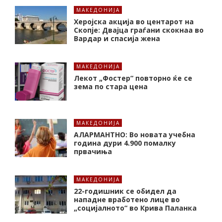
МАКЕДОНИЈА
Херојска акција во центарот на
Скопје: Двајца граѓани скокнаа во
Вардар и спасија жена
МАКЕДОНИЈА
Лекот „Фостер“ повторно ќе се
зема по стара цена
МАКЕДОНИЈА
АЛАРМАНТНО: Во новата учебна
година дури 4.900 помалку
првачиња
МАКЕДОНИЈА
22-годишник се обидел да
нападне вработено лице во
„социјалното“ во Крива Паланка