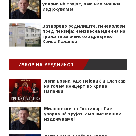
упорно нѐ трујат, ама ние машки
издржуваме!
Затворено родилиште, гинеколози
пред пензија: Неизвесна иднина на
грижата за женско здравје во
Крива Паланка
ИЗБОР НА УРЕДНИКОТ
Лепа Брена, Ацо Пејовиќ и Слаткар
на голем концерт во Крива
Паланка
Милошески за Гостивар: Тие
упорно нѐ трујат, ама ние машки
издржуваме!