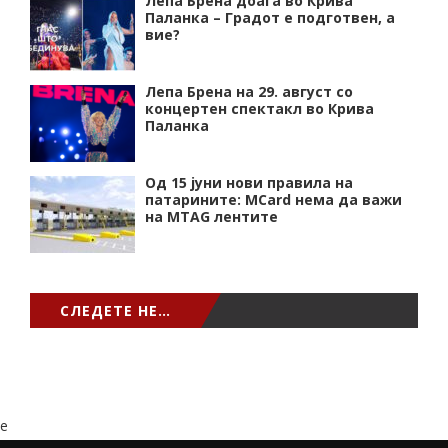
Лепа Брена доаѓа во Крива
Паланка – Градот е подготвен, а
вие?
Лепа Брена на 29. август со
концертен спектакл во Крива
Паланка
Од 15 јуни нови правила на
патарините: MCard нема да важи
на MTAG лентите
СЛЕДЕТЕ НЕ…
e