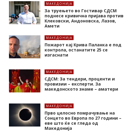
МАКЕДОНИЈА
За труењето во Гостивар СДСМ
поднесе кривична пријава против
Клековски, Андоновска, Лазов,
Амети
МАКЕДОНИЈА
Пожарот кај Крива Паланка е под
контрола, останатите 25 се
изгаснати
МАКЕДОНИЈА
СДСМ: За тендери, проценти и
провизии – експерти. За
македонското знаме – аматери
МАКЕДОНИЈА
Прво целосно помрачување на
Сонцето во Европа по 27 години –
еве што ќе се гледа од
Македонија