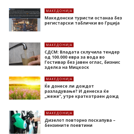
МАКЕДОНИЈА
Македонски туристи останаа без
регистарски таблички во Грција
МАКЕДОНИЈА
СДСМ: Владата склучила тендер
од 100.000 евра за вода во
Гостивар без јавен оглас, бизнис
зделка на Мицкоск
МАКЕДОНИЈА
Ќе донесе ли дождот
разладување? И денеска ќе
„жеже“, утре краткотраен дожд
МАКЕДОНИЈА
Дизелот повторно поскапува –
бензините поевтини