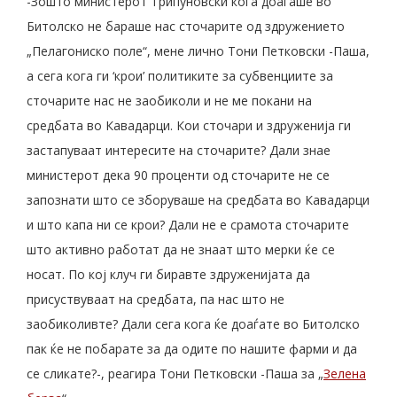
-Зошто министерот Трипуновски кога доаѓаше во
Битолско не бараше нас сточарите од здружението
„Пелагониско поле“, мене лично Тони Петковски -Паша,
а сега кога ги ‘крои’ политиките за субвенциите за
сточарите нас не заобиколи и не ме покани на
средбата во Кавадарци. Кои сточари и здруженија ги
застапуваат интересите на сточарите? Дали знае
министерот дека 90 проценти од сточарите не се
запознати што се зборуваше на средбата во Кавадарци
и што капа ни се крои? Дали не е срамота сточарите
што активно работат да не знаат што мерки ќе се
носат. По кој клуч ги биравте здруженијата да
присуствуваат на средбата, па нас што не
заобиколивте? Дали сега кога ќе доаѓате во Битолско
пак ќе не побарате за да одите по нашите фарми и да
се сликате?-, реагира Тони Петковски -Паша за „
Зелена