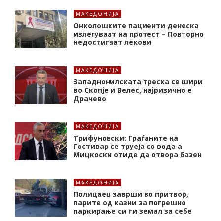
МАКЕДОНИЈА
Онколошките пациенти денеска
излегуваат на протест – Повторно
недостигаат лекови
МАКЕДОНИЈА
Западнонилската треска се шири
во Скопје и Велес, најризично е
Драчево
МАКЕДОНИЈА
Трифуновски: Граѓаните на
Гостивар се труеја со вода а
Мицкоски отиде да отвора базен
МАКЕДОНИЈА
Полицаец заврши во притвор,
парите од казни за погрешно
паркирање си ги земал за себе