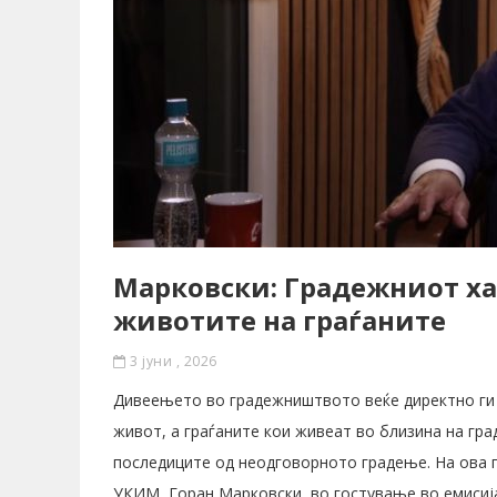
Марковски: Градежниот хао
животите на граѓаните
3 јуни , 2026
Дивеењето во градежништвото веќе директно ги 
живот, а граѓаните кои живеат во близина на гра
последиците од неодговорното градење. На ова 
УКИМ, Горан Марковски, во гостување во емисија