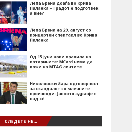
Лепа Брена доаѓа во Крива
Паланка – Градот е подготвен,
а вие?
Лепа Брена на 29. август со
концертен спектакл во Крива
Паланка
Од 15 јуни нови правила на
патарините: MCard нема да
важи на MTAG лентите
Николовски бара одговорност
за скандалот со млечните
производи: Јавното здравје е
над сѐ
СЛЕДЕТЕ НЕ…