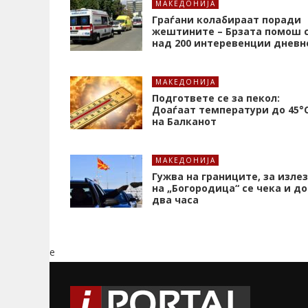
МАКЕДОНИЈА
Граѓани колабираат поради
жештините – Брзата помош 
над 200 интеревенции дневн
МАКЕДОНИЈА
Подгответе се за пекол:
Доаѓаат температури до 45°
на Балканот
МАКЕДОНИЈА
Гужва на границите, за излез
на „Богородица“ се чека и до
два часа
e