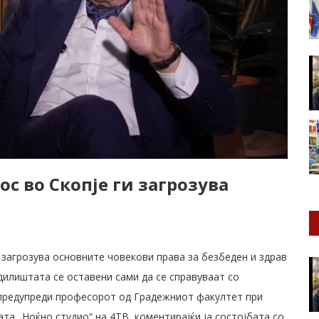
с во Скопје ги загрозува
загрозува основните човекови права за безбеден и здрав
дилиштата се оставени сами да се справуваат со
предупреди професорот од Градежниот факултет при
та „Ноќно студио“ на 4ТВ, коментирајќи ја состојбата со