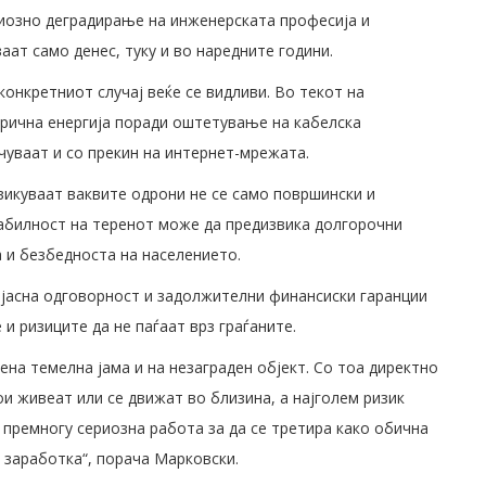
риозно деградирање на инженерската професија и
аат само денес, туку и во наредните години.
онкретниот случај веќе се видливи. Во текот на
трична енергија поради оштетување на кабелска
чуваат и со прекин на интернет-мрежата.
викуваат ваквите одрони не се само површински и
табилност на теренот може да предизвика долгорочни
 и безбедноста на населението.
 јасна одговорност и задолжителни финансиски гаранции
и ризиците да не паѓаат врз граѓаните.
на темелна јама и на незаграден објект. Со тоа директно
и живеат или се движат во близина, а најголем ризик
премногу сериозна работа за да се третира како обична
 заработка“, порача Марковски.