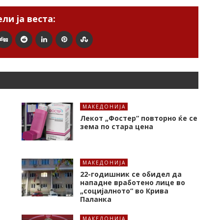
ли ја веста:
МАКЕДОНИЈА
Лекот „Фостер“ повторно ќе се
зема по стара цена
МАКЕДОНИЈА
22-годишник се обидел да
нападне вработено лице во
„социјалното“ во Крива
Паланка
МАКЕДОНИЈА