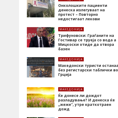
Онколошките пациенти
денеска излегуваат на
протест – Повторно
недостигаат лекови
МАКЕДОНИЈА
Трифуновски: Граѓаните на
Гостивар се труеја со вода а
Мицкоски отиде да отвора
базен
МАКЕДОНИЈА
Македонски туристи остана
без регистарски таблички во
Грција
МАКЕДОНИЈА
Ќе донесе ли дождот
разладување? И денеска ќе
„жеже“, утре краткотраен
дожд