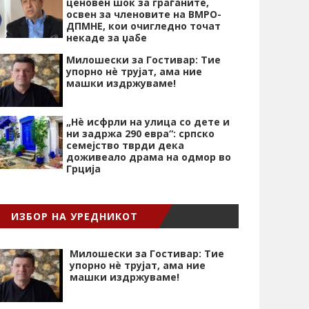
ценовен шок за граѓаните,
освен за членовите на ВМРО-
ДПМНЕ, кои очигледно точат
некаде за џабе
Милошески за Гостивар: Тие
упорно нѐ трујат, ама ние
машки издржуваме!
„Нѐ исфрли на улица со дете и
ни задржа 290 евра“: српско
семејство тврди дека
доживеало драма на одмор во
Грција
ИЗБОР НА УРЕДНИКОТ
Милошески за Гостивар: Тие
упорно нѐ трујат, ама ние
машки издржуваме!