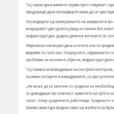
Тој оцени дека ваквите појави претставуваат се
предупреди дека последиците нема да се чувствув
Последиците од свлекувањето на земјиштето во к
вчерашниот ден целата улица останала без елек
инфраструктура, додека денеска жителите се соо
Марковски нагласува дека штетите кои ги предиз
видливи со голо око. Според него, нарушената с
проблеми за околните објекти, инфраструктурата
Тој повика на воведување на построги контроли,
за инвеститорите и изведувачите, со цел штетите 
„Не може да се започне со градење на необезбеде
се доведуваат во опасност животите на луѓето ко
трпат токму градежните работници. Градењето е 
бизнис-авантура водена само од желбата за брза