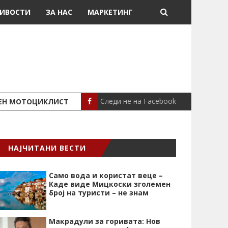
ИВОСТИ
ЗА НАС
МАРКЕТИНГ
Следи не на Facebook
ШЕН МОТОЦИКЛИСТ
СЕВЕРИНА ВО НИК
СЦЕНА
НАЈЧИТАНИ ВЕСТИ
Само вода и користат веце –
Каде виде Мицкоски зголемен
број на туристи – не знам
Макрадули за горивата: Нов