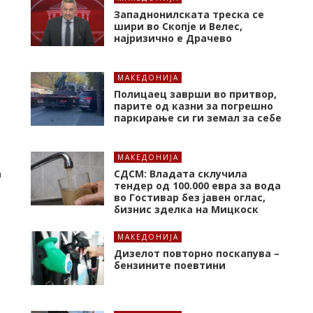
Западнонилската треска се
шири во Скопје и Велес,
најризично е Драчево
МАКЕДОНИЈА
Полицаец заврши во притвор,
парите од казни за погрешно
паркирање си ги земал за себе
МАКЕДОНИЈА
а
СДСМ: Владата склучила
тендер од 100.000 евра за вода
во Гостивар без јавен оглас,
бизнис зделка на Мицкоск
МАКЕДОНИЈА
Дизелот повторно поскапува –
бензините поевтини