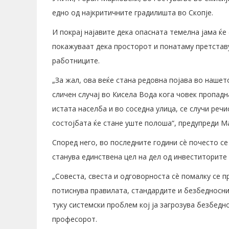
едно од најкритичните градилишта во Скопје.
И покрај најавите дека опасната темелна јама ќе
покажуваат дека просторот и понатаму претстав
работниците.
„За жал, ова веќе стана редовна појава во наше
сличен случај во Кисела Вода кога човек пропадн
истата населба и во соседна улица, се случи реч
состојбата ќе стане уште полоша“, предупреди М
Според него, во последните години сè почесто с
станува единствена цел на дел од инвеститорите 
„Совеста, свеста и одговорноста сè помалку се п
потиснува правилата, стандардите и безбедноснит
туку системски проблем кој ја загрозува безбедно
професорот.