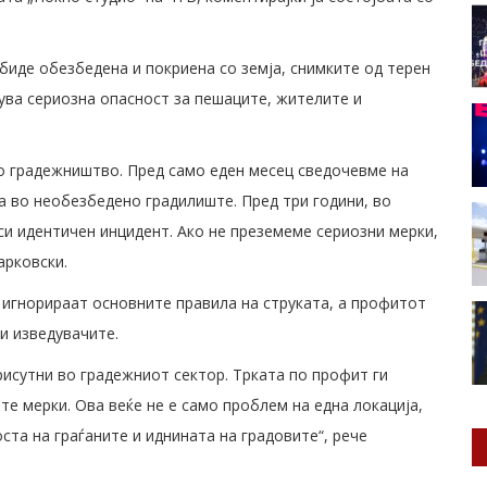
 биде обезбедена и покриена со земја, снимките од терен
ува сериозна опасност за пешаците, жителите и
то градежништво. Пред само еден месец сведочевме на
а во необезбедено градилиште. Пред три години, во
иси идентичен инцидент. Ако не преземеме сериозни мерки,
арковски.
е игнорираат основните правила на струката, а профитот
и изведувачите.
рисутни во градежниот сектор. Трката по профит ги
е мерки. Ова веќе не е само проблем на една локација,
ста на граѓаните и иднината на градовите“, рече