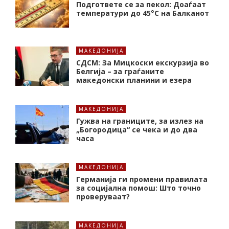
Подгответе се за пекол: Доаѓаат
температури до 45°C на Балканот
МАКЕДОНИЈА
СДСМ: За Мицкоски екскурзија во
Белгија – за граѓаните
македонски планини и езера
МАКЕДОНИЈА
Гужва на границите, за излез на
„Богородица“ се чека и до два
часа
МАКЕДОНИЈА
Германија ги промени правилата
за социјална помош: Што точно
проверуваат?
МАКЕДОНИЈА