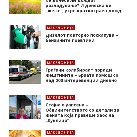
Ќе донесе ли дождот
разладување? И денеска ќе
„жеже“, утре краткотраен дожд
МАКЕДОНИЈА
Дизелот повторно поскапува –
бензините поевтини
МАКЕДОНИЈА
Граѓани колабираат поради
жештините – Брзата помош со
над 200 интеревенции дневно
МАКЕДОНИЈА
Стојна е уапсена –
Обвинителството со детали за
жената која правеше хаос на
„Куклица“
МАКЕДОНИЈА