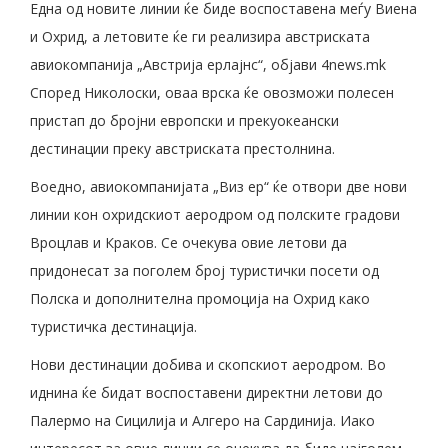
Една од новите линии ќе биде воспоставена меѓу Виена
и Охрид, а летовите ќе ги реализира австриската
авиокомпанија „Австрија ерлајнс“, објави 4news.mk
Според Николоски, оваа врска ќе овозможи полесен
пристап до бројни европски и прекуокеански
дестинации преку австриската престолнина.
Воедно, авиокомпанијата „Виз ер“ ќе отвори две нови
линии кон охридскиот аеродром од полските градови
Вроцлав и Краков. Се очекува овие летови да
придонесат за поголем број туристички посети од
Полска и дополнителна промоција на Охрид како
туристичка дестинација.
Нови дестинации добива и скопскиот аеродром. Во
иднина ќе бидат воспоставени директни летови до
Палермо на Сицилија и Алгеро на Сардинија. Иако