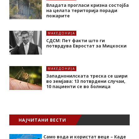
Владата прогласи кризна состојба
на целата територија поради
пожарите
МАКЕДОНИЈА
СДСМ: Пет факти што ги
потврдува Евростат за Мицкоски
МАКЕДОНИЈА
Западнонилската треска се шири
во земјава: 13 потврдени случаи,
10 пациенти се во болница
НАЈЧИТАНИ ВЕСТИ
Само вода и користат веце – Каде