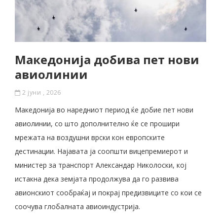
Македонија добива пет нови
авиолинии
2 јуни , 2026
Македонија во наредниот период ќе добие пет нови
авиолинии, со што дополнително ќе се прошири
мрежата на воздушни врски кон европските
дестинации. Најавата ја соопшти вицепремиерот и
министер за транспорт Александар Николоски, кој
истакна дека земјата продолжува да го развива
авионскиот сообраќај и покрај предизвиците со кои се
соочува глобалната авиоиндустрија.