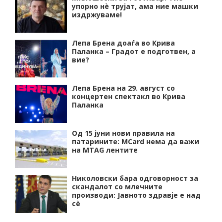
упорно нѐ трујат, ама ние машки
издржуваме!
Лепа Брена доаѓа во Крива
Паланка – Градот е подготвен, а
вие?
Лепа Брена на 29. август со
концертен спектакл во Крива
Паланка
Од 15 јуни нови правила на
патарините: MCard нема да важи
на MTAG лентите
Николовски бара одговорност за
скандалот со млечните
производи: Јавното здравје е над
сѐ