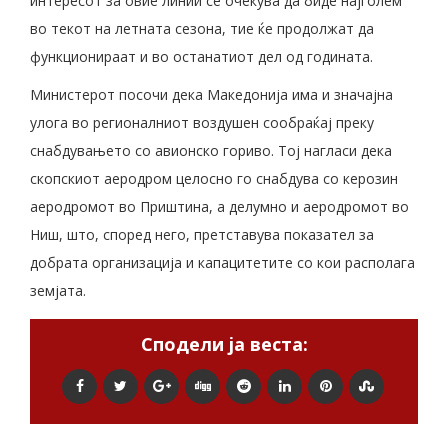
интересот за овие линии се очекува да биде најголем
во текот на летната сезона, тие ќе продолжат да
функционираат и во останатиот дел од годината.
Министерот посочи дека Македонија има и значајна
улога во регионалниот воздушен сообраќај преку
снабдувањето со авионско гориво. Тој нагласи дека
скопскиот аеродром целосно го снабдува со керозин
аеродромот во Приштина, а делумно и аеродромот во
Ниш, што, според него, претставува показател за
добрата организација и капацитетите со кои располага
земјата.
Сподели ја веста: