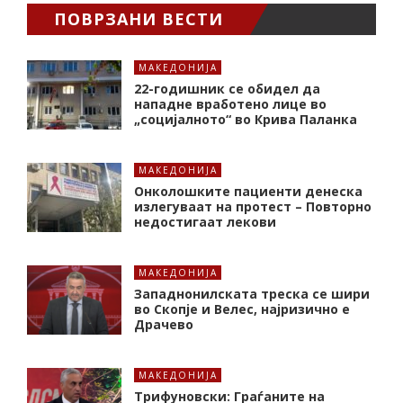
ПОВРЗАНИ ВЕСТИ
МАКЕДОНИЈА
22-годишник се обидел да
нападне вработено лице во
„социјалното“ во Крива Паланка
МАКЕДОНИЈА
Онколошките пациенти денеска
излегуваат на протест – Повторно
недостигаат лекови
МАКЕДОНИЈА
Западнонилската треска се шири
во Скопје и Велес, најризично е
Драчево
МАКЕДОНИЈА
Трифуновски: Граѓаните на