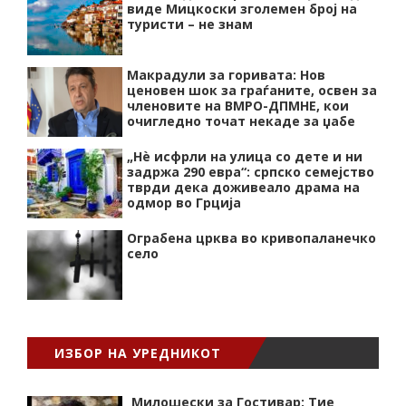
виде Мицкоски зголемен број на
туристи – не знам
Макрадули за горивата: Нов
ценовен шок за граѓаните, освен за
членовите на ВМРО-ДПМНЕ, кои
очигледно точат некаде за џабе
„Нѐ исфрли на улица со дете и ни
задржа 290 евра“: српско семејство
тврди дека доживеало драма на
одмор во Грција
Ограбена црква во кривопаланечко
село
ИЗБОР НА УРЕДНИКОТ
Милошески за Гостивар: Тие