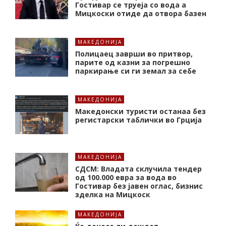
Гостивар се труеја со вода а
Мицкоски отиде да отвора базен
МАКЕДОНИЈА
Полицаец заврши во притвор,
парите од казни за погрешно
паркирање си ги земал за себе
МАКЕДОНИЈА
Македонски туристи останаа без
регистарски таблички во Грција
МАКЕДОНИЈА
СДСМ: Владата склучила тендер
од 100.000 евра за вода во
Гостивар без јавен оглас, бизнис
зделка на Мицкоск
МАКЕДОНИЈА