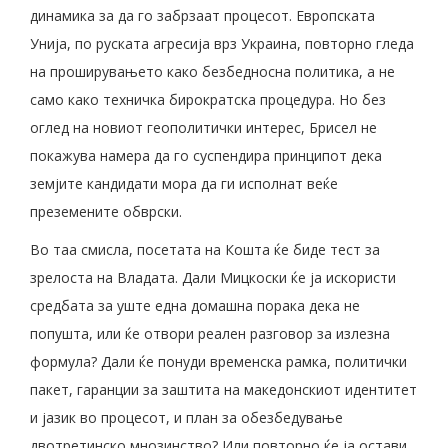
динамика за да го забрзаат процесот. Европската
Унија, по руската агресија врз Украина, повторно гледа
на проширувањето како безбедносна политика, а не
само како техничка бирократска процедура. Но без
оглед на новиот геополитички интерес, Брисел не
покажува намера да го суспендира принципот дека
земјите кандидати мора да ги исполнат веќе
преземените обврски.
Во таа смисла, посетата на Кошта ќе биде тест за
зрелоста на Владата. Дали Мицкоски ќе ја искористи
средбата за уште една домашна порака дека не
попушта, или ќе отвори реален разговор за излезна
формула? Дали ќе понуди временска рамка, политички
пакет, гаранции за заштита на македонскиот идентитет
и јазик во процесот, и план за обезбедување
двотретинско мнозинство? Или повторно ќе ја остави