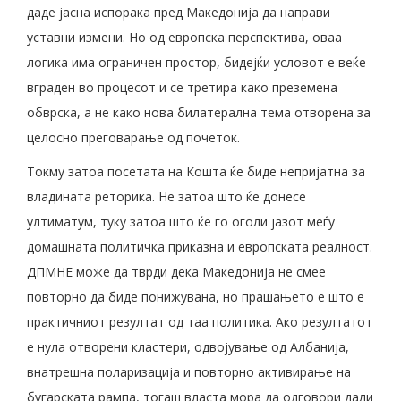
даде јасна испорака пред Македонија да направи
уставни измени. Но од европска перспектива, оваа
логика има ограничен простор, бидејќи условот е веќе
вграден во процесот и се третира како преземена
обврска, а не како нова билатерална тема отворена за
целосно преговарање од почеток.
Токму затоа посетата на Кошта ќе биде непријатна за
владината реторика. Не затоа што ќе донесе
ултиматум, туку затоа што ќе го оголи јазот меѓу
домашната политичка приказна и европската реалност.
ДПМНЕ може да тврди дека Македонија не смее
повторно да биде понижувана, но прашањето е што е
практичниот резултат од таа политика. Ако резултатот
е нула отворени кластери, одвојување од Албанија,
внатрешна поларизација и повторно активирање на
бугарската рампа, тогаш власта мора да одговори дали