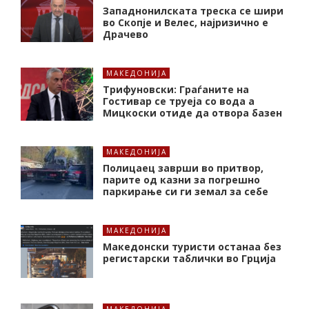
Западнонилската треска се шири
во Скопје и Велес, најризично е
Драчево
МАКЕДОНИЈА
Трифуновски: Граѓаните на
Гостивар се труеја со вода а
Мицкоски отиде да отвора базен
МАКЕДОНИЈА
Полицаец заврши во притвор,
парите од казни за погрешно
паркирање си ги земал за себе
МАКЕДОНИЈА
Македонски туристи останаа без
регистарски таблички во Грција