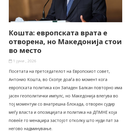
Кошта: европската врата е
отворена, но Македонија стои
во место
1 јуни , 2026
Посетата на претседателот на Европскиот совет,
Антонио Кошта, во Скопје доаѓа во момент кога
европската политика кон Западен Балкан повторно има
јасен геополитички импулс, но Македонија влегува во
тој моментум со внатрешна блокада, отворен судир
меѓу власта и опозицијата и политика на ДПМНЕ која
повеќе го менаџира застојот отколку што нуди пат за
негово надминување.