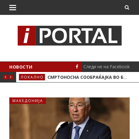
Следи не на Facebook
НОВОСТИ
ИМА ПОЛОЖЕНО
СМРТОНОСНА СООБРАЌАЈКА ВО БУТЕЛ, ЖИВОТОТ ГО ЗАГУБИ 19-ГОДИШЕН МОТОЦИКЛИСТ
ЛОКАЛНО
СЦЕ
МАКЕДОНИЈА