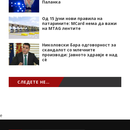
Паланка
Од 15 јуни нови правила на
патарините: MCard нема да важи
на MTAG лентите
Николовски бара одговорност за
скандалот со млечните
производи: Јавното здравје е над
сѐ
СЛЕДЕТЕ НЕ…
e