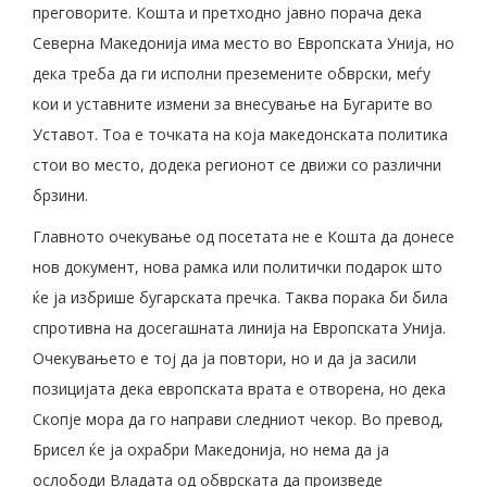
преговорите. Кошта и претходно јавно порача дека
Северна Македонија има место во Европската Унија, но
дека треба да ги исполни преземените обврски, меѓу
кои и уставните измени за внесување на Бугарите во
Уставот. Тоа е точката на која македонската политика
стои во место, додека регионот се движи со различни
брзини.
Главното очекување од посетата не е Кошта да донесе
нов документ, нова рамка или политички подарок што
ќе ја избрише бугарската пречка. Таква порака би била
спротивна на досегашната линија на Европската Унија.
Очекувањето е тој да ја повтори, но и да ја засили
позицијата дека европската врата е отворена, но дека
Скопје мора да го направи следниот чекор. Во превод,
Брисел ќе ја охрабри Македонија, но нема да ја
ослободи Владата од обврската да произведе