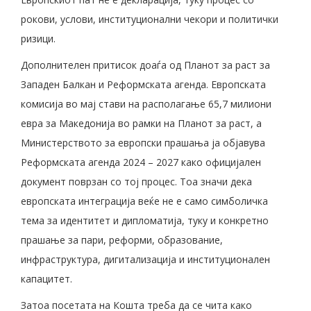
рокови, услови, институционални чекори и политички
ризици.
Дополнителен притисок доаѓа од Планот за раст за
Западен Балкан и Реформската агенда. Европската
комисија во мај стави на располагање 65,7 милиони
евра за Македонија во рамки на Планот за раст, а
Министерството за европски прашања ја објавува
Реформската агенда 2024 – 2027 како официјален
документ поврзан со тој процес. Тоа значи дека
европската интеграција веќе не е само симболичка
тема за идентитет и дипломатија, туку и конкретно
прашање за пари, реформи, образование,
инфраструктура, дигитализација и институционален
капацитет.
Затоа посетата на Кошта треба да се чита како