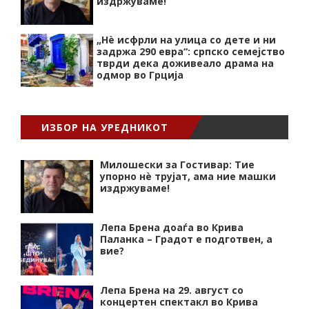
издржуваме!
„Нѐ исфрли на улица со дете и ни
задржа 290 евра“: српско семејство
тврди дека доживеало драма на
одмор во Грција
ИЗБОР НА УРЕДНИКОТ
Милошески за Гостивар: Тие
упорно нѐ трујат, ама ние машки
издржуваме!
Лепа Брена доаѓа во Крива
Паланка – Градот е подготвен, а
вие?
Лепа Брена на 29. август со
концертен спектакл во Крива