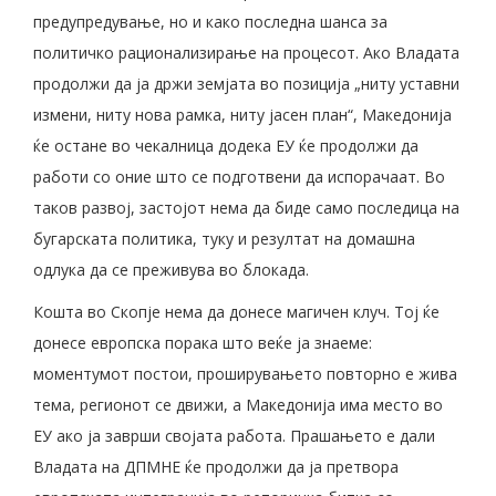
предупредување, но и како последна шанса за
политичко рационализирање на процесот. Ако Владата
продолжи да ја држи земјата во позиција „ниту уставни
измени, ниту нова рамка, ниту јасен план“, Македонија
ќе остане во чекалница додека ЕУ ќе продолжи да
работи со оние што се подготвени да испорачаат. Во
таков развој, застојот нема да биде само последица на
бугарската политика, туку и резултат на домашна
одлука да се преживува во блокада.
Кошта во Скопје нема да донесе магичен клуч. Тој ќе
донесе европска порака што веќе ја знаеме:
моментумот постои, проширувањето повторно е жива
тема, регионот се движи, а Македонија има место во
ЕУ ако ја заврши својата работа. Прашањето е дали
Владата на ДПМНЕ ќе продолжи да ја претвора