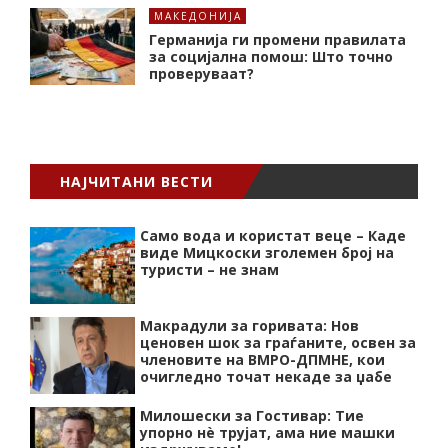
МАКЕДОНИЈА
Германија ги промени правилата
за социјална помош: Што точно
проверуваат?
НАЈЧИТАНИ ВЕСТИ
Само вода и користат веце – Каде
виде Мицкоски зголемен број на
туристи – не знам
Макрадули за горивата: Нов
ценовен шок за граѓаните, освен за
членовите на ВМРО-ДПМНЕ, кои
очигледно точат некаде за џабе
Милошески за Гостивар: Тие
упорно нѐ трујат, ама ние машки