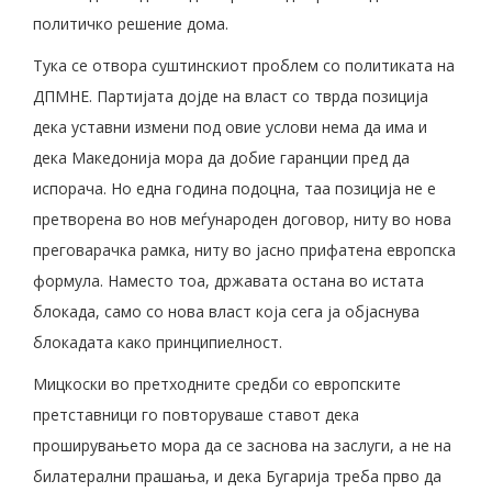
политичко решение дома.
Тука се отвора суштинскиот проблем со политиката на
ДПМНЕ. Партијата дојде на власт со тврда позиција
дека уставни измени под овие услови нема да има и
дека Македонија мора да добие гаранции пред да
испорача. Но една година подоцна, таа позиција не е
претворена во нов меѓународен договор, ниту во нова
преговарачка рамка, ниту во јасно прифатена европска
формула. Наместо тоа, државата остана во истата
блокада, само со нова власт која сега ја објаснува
блокадата како принципиелност.
Мицкоски во претходните средби со европските
претставници го повторуваше ставот дека
проширувањето мора да се заснова на заслуги, а не на
билатерални прашања, и дека Бугарија треба прво да