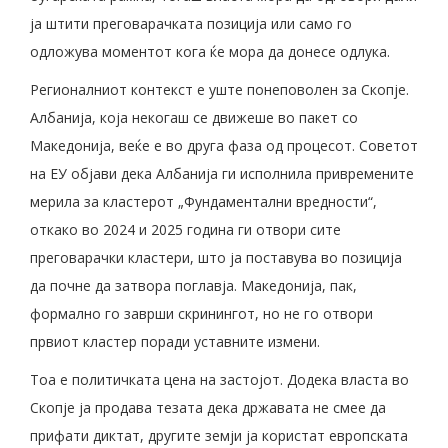
ја штити преговарачката позиција или само го
одложува моментот кога ќе мора да донесе одлука.
Регионалниот контекст е уште понеповолен за Скопје.
Албанија, која некогаш се движеше во пакет со
Македонија, веќе е во друга фаза од процесот. Советот
на ЕУ објави дека Албанија ги исполнила привремените
мерила за кластерот „Фундаментални вредности“,
откако во 2024 и 2025 година ги отвори сите
преговарачки кластери, што ја поставува во позиција
да почне да затвора поглавја. Македонија, пак,
формално го заврши скринингот, но не го отвори
првиот кластер поради уставните измени.
Тоа е политичката цена на застојот. Додека власта во
Скопје ја продава тезата дека државата не смее да
прифати диктат, другите земји ја користат европската