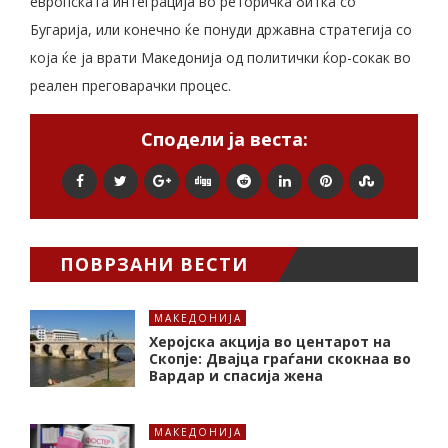
европската интеграција во реторичка битка со
Бугарија, или конечно ќе понуди државна стратегија со
која ќе ја врати Македонија од политички ќор-сокак во
реален преговарачки процес.
Сподели ја веста:
ПОВРЗАНИ ВЕСТИ
МАКЕДОНИЈА
Херојска акција во центарот на
Скопје: Двајца граѓани скокнаа во
Вардар и спасија жена
МАКЕДОНИЈА