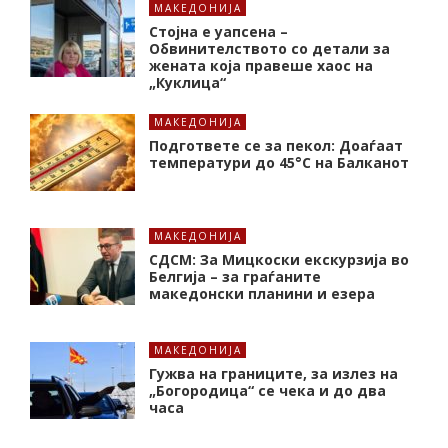
МАКЕДОНИЈА
Стојна е уапсена –
Обвинителството со детали за
жената која правеше хаос на
„Куклица“
МАКЕДОНИЈА
Подгответе се за пекол: Доаѓаат
температури до 45°C на Балканот
МАКЕДОНИЈА
СДСМ: За Мицкоски екскурзија во
Белгија – за граѓаните
македонски планини и езера
МАКЕДОНИЈА
Гужва на границите, за излез на
„Богородица“ се чека и до два
часа