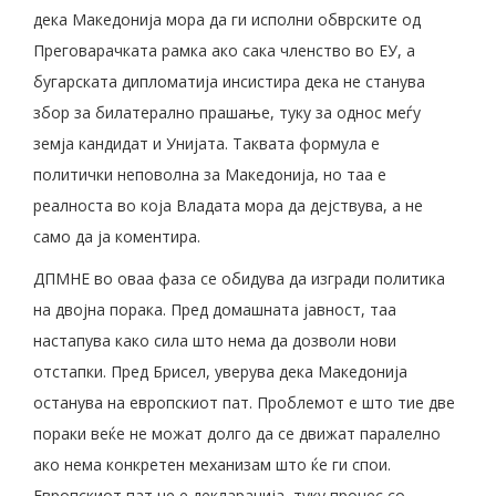
дека Македонија мора да ги исполни обврските од
Преговарачката рамка ако сака членство во ЕУ, а
бугарската дипломатија инсистира дека не станува
збор за билатерално прашање, туку за однос меѓу
земја кандидат и Унијата. Таквата формула е
политички неповолна за Македонија, но таа е
реалноста во која Владата мора да дејствува, а не
само да ја коментира.
ДПМНЕ во оваа фаза се обидува да изгради политика
на двојна порака. Пред домашната јавност, таа
настапува како сила што нема да дозволи нови
отстапки. Пред Брисел, уверува дека Македонија
останува на европскиот пат. Проблемот е што тие две
пораки веќе не можат долго да се движат паралелно
ако нема конкретен механизам што ќе ги спои.
Европскиот пат не е декларација, туку процес со