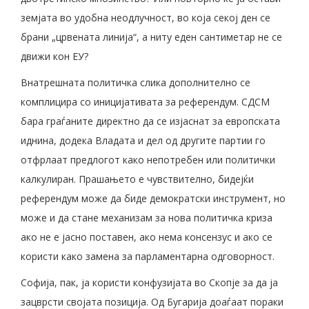
земјата во удобна неодлучност, во која секој ден се
брани „црвената линија“, а ниту еден сантиметар не се
движи кон ЕУ?
Внатрешната политичка слика дополнително се
комплицира со иницијативата за референдум. СДСМ
бара граѓаните директно да се изјаснат за европската
иднина, додека Владата и дел од другите партии го
отфрлаат предлогот како непотребен или политички
калкулиран. Прашањето е чувствително, бидејќи
референдум може да биде демократски инструмент, но
може и да стане механизам за нова политичка криза
ако не е јасно поставен, ако нема консензус и ако се
користи како замена за парламентарна одговорност.
Софија, пак, ја користи конфузијата во Скопје за да ја
зацврсти својата позиција. Од Бугарија доаѓаат пораки