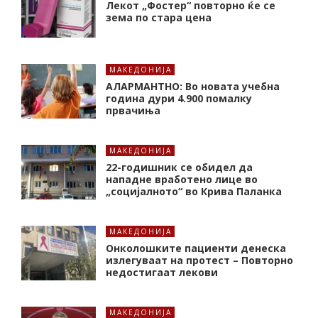
Лекот „Фостер“ повторно ќе се
зема по стара цена
МАКЕДОНИЈА
АЛАРМАНТНО: Во новата учебна
година дури 4.900 помалку
првачиња
МАКЕДОНИЈА
22-годишник се обидел да
нападне вработено лице во
„социјалното“ во Крива Паланка
МАКЕДОНИЈА
Онколошките пациенти денеска
излегуваат на протест – Повторно
недостигаат лекови
МАКЕДОНИЈА