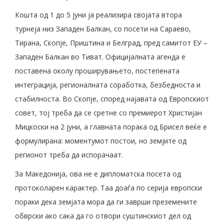
Кошта од 1 до 5 јуни ја реализира својата втора
турнеја низ Западен Балкан, со посети на Сараево,
Тирана, Скопје, Приштина и Белград, пред самитот ЕУ –
Западен Балкан во Тиват. Официјалната агенда е
поставена околу проширувањето, постепената
интеграција, регионалната соработка, безбедноста и
стабилноста. Во Скопје, според најавата од Европскиот
совет, тој треба да се сретне со премиерот Христијан
Мицкоски на 2 јуни, а главната порака од Брисел веќе е
формулирана: моментумот постои, но земјите од
регионот треба да испорачаат.
За Македонија, ова не е дипломатска посета од
протоколарен карактер. Таа доаѓа по серија европски
пораки дека земјата мора да ги заврши преземените
обврски ако сака да го отвори суштинскиот дел од