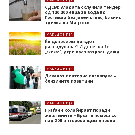
МАКЕДОНИЈА
СДСМ: Владата склучила тендер
од 100.000 евра за вода во
Гостивар без јавен оглас, бизнис
зделка на Мицкоск
МАКЕДОНИЈА
Ќе донесе ли дождот
разладување? И денеска ќе
„жеже“, утре краткотраен дожд
МАКЕДОНИЈА
Дизелот повторно поскапува –
бензините поевтини
МАКЕДОНИЈА
Граѓани колабираат поради
жештините – Брзата помош со
над 200 интеревенции дневно