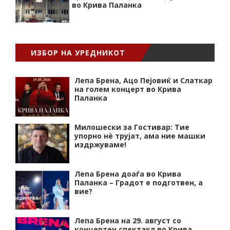
во Крива Паланка
ИЗБОР НА УРЕДНИКОТ
Лепа Брена, Ацо Пејовиќ и Слаткар
на голем концерт во Крива
Паланка
Милошески за Гостивар: Тие
упорно нѐ трујат, ама ние машки
издржуваме!
Лепа Брена доаѓа во Крива
Паланка – Градот е подготвен, а
вие?
Лепа Брена на 29. август со
концертен спектакл во Крива