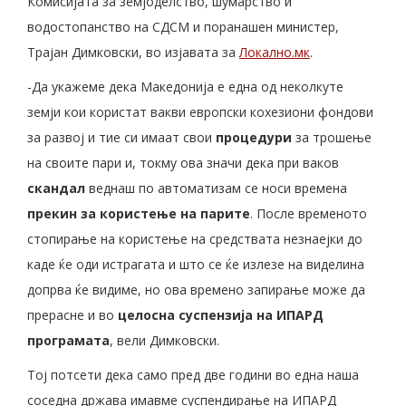
Комисијата за земјоделство, шумарство и
водостопанство на СДСМ и поранашен министер,
Трајан Димковски, во изјавата за
Локално.мк
.
-Да укажеме дека Македонија е една од неколкуте
земји кои користат вакви европски кохезиони фондови
за развој и тие си имаат свои
процедури
за трошење
на своите пари и, токму ова значи дека при ваков
скандал
веднаш по автоматизам се носи времена
прекин за користење на парите
. После временото
стопирање на користење на средствата незнаејки до
каде ќе оди истрагата и што се ќе излезе на виделина
допрва ќе видиме, но ова времено запирање може да
прерасне и во
целосна суспензија на ИПАРД
програмата
, вели Димковски.
Тој потсети дека само пред две години во една наша
соседна држава имавме суспендирање на ИПАРД