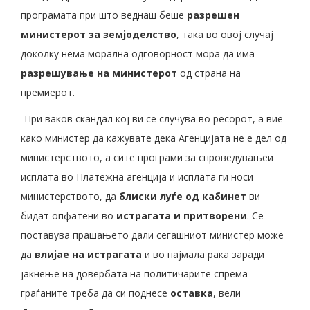
програмата при што веднаш беше
разрешен
министерот за земјоделство
, така во овој случај
доколку нема морална одговорност мора да има
разрешување на министерот
од страна на
премиерот.
-При ваков скандал кој ви се случува во ресорот, а вие
како министер да кажувате дека Агенцијата не е дел од
министерството, а сите програми за спроведувањеи
исплата во Платежна агенција и исплата ги носи
министерството, да
блиски луѓе од кабинет
ви
бидат опфатени во
истрагата и притворени
. Се
поставува прашањето дали сегашниот министер може
да
влијае на истрагата
и во најмала рака заради
јакнење на довербата на политичарите спрема
граѓаните треба да си поднесе
оставка
, вели