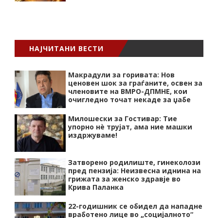
НАЈЧИТАНИ ВЕСТИ
Макрадули за горивата: Нов
ценовен шок за граѓаните, освен за
членовите на ВМРО-ДПМНЕ, кои
очигледно точат некаде за џабе
Милошески за Гостивар: Тие
упорно нѐ трујат, ама ние машки
издржуваме!
Затворено родилиште, гинеколози
пред пензија: Неизвесна иднина на
грижата за женско здравје во
Крива Паланка
22-годишник се обидел да нападне
вработено лице во „социјалното“