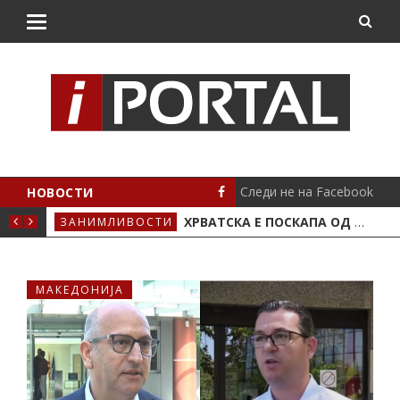
Следи не на Facebook
НОВОСТИ
 КРИВА ПАЛАНКА
ХРВАТСКА Е ПОСКАПА ОД ГРЦИЈА, ИТАЛИЈА, ТУРЦИЈА И ШПАНИЈА, ПОКАЖА ХОЛАНДСКА АНАЛИЗА
ЗАНИМЛИВОСТИ
МАК
МАКЕДОНИЈА