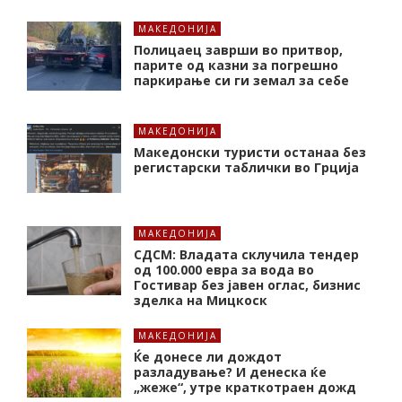
МАКЕДОНИЈА
Полицаец заврши во притвор,
парите од казни за погрешно
паркирање си ги земал за себе
МАКЕДОНИЈА
Македонски туристи останаа без
регистарски таблички во Грција
МАКЕДОНИЈА
СДСМ: Владата склучила тендер
од 100.000 евра за вода во
Гостивар без јавен оглас, бизнис
зделка на Мицкоск
МАКЕДОНИЈА
Ќе донесе ли дождот
разладување? И денеска ќе
„жеже“, утре краткотраен дожд