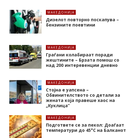
МАКЕДОНИЈА
Дизелот повторно поскапува –
бензините поевтини
МАКЕДОНИЈА
Граѓани колабираат поради
жештините – Брзата помош со
над 200 интеревенции дневно
МАКЕДОНИЈА
Стојна е уапсена –
Обвинителството со детали за
жената која правеше хаос на
„Куклица“
МАКЕДОНИЈА
Подгответе се за пекол: Доаѓаат
температури до 45°C на Балканот