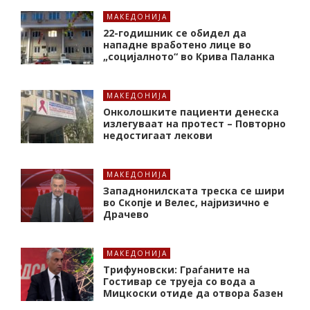
МАКЕДОНИЈА
22-годишник се обидел да
нападне вработено лице во
„социјалното“ во Крива Паланка
МАКЕДОНИЈА
Онколошките пациенти денеска
излегуваат на протест – Повторно
недостигаат лекови
МАКЕДОНИЈА
Западнонилската треска се шири
во Скопје и Велес, најризично е
Драчево
МАКЕДОНИЈА
Трифуновски: Граѓаните на
Гостивар се труеја со вода а
Мицкоски отиде да отвора базен