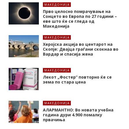
МАКЕДОНИЈА
Прво целосно помрачување на
Сонцето во Европа по 27 години –
еве што ќе се гледа од
Македонија
МАКЕДОНИЈА
Херојска акција во центарот на
Скопје: Двајца граѓани скокнаа во
Вардар и спасија жена
МАКЕДОНИЈА
Лекот „Фостер“ повторно ќе се
зема по стара цена
МАКЕДОНИЈА
АЛАРМАНТНО: Во новата учебна
година дури 4.900 помалку
првачиња