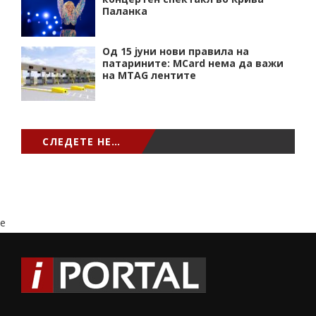
Паланка
Од 15 јуни нови правила на
патарините: MCard нема да важи
на MTAG лентите
СЛЕДЕТЕ НЕ…
e