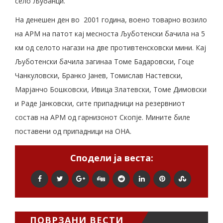
село Љубанци.
На денешен ден во 2001 година, воено товарно возило
на АРМ на патот кај месноста Љуботенски бачила на 5
км од селото нагази на две противтенсковски мини. Кај
Љуботенски бачила загинаа Томе Бадаровски, Гоце
Чанкуловски, Бранко Јанев, Томислав Настевски,
Марјанчо Бошковски, Ивица Златевски, Томе Димовски
и Раде Јанковски, сите припадници на резервниот
состав на АРМ од гарнизонот Скопје. Мините биле
поставени од припадници на ОНА.
Сподели ја веста:
ПОВРЗАНИ ВЕСТИ