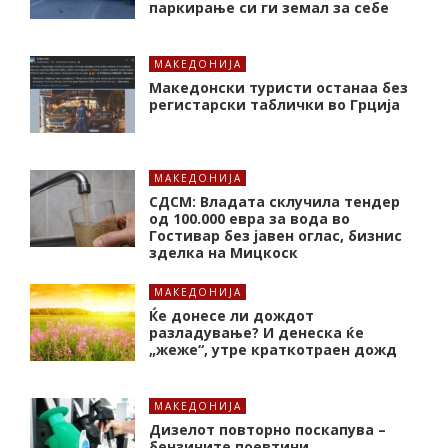
паркирање си ги земал за себе
МАКЕДОНИЈА
Македонски туристи останаа без
регистарски таблички во Грција
МАКЕДОНИЈА
СДСМ: Владата склучила тендер
од 100.000 евра за вода во
Гостивар без јавен оглас, бизнис
зделка на Мицкоск
МАКЕДОНИЈА
Ќе донесе ли дождот
разладување? И денеска ќе
„жеже“, утре краткотраен дожд
МАКЕДОНИЈА
Дизелот повторно поскапува –
бензините поевтини