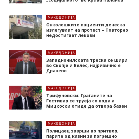
МАКЕДОНИЈА
Онколошките пациенти денеска
излегуваат на протест – Повторно
недостигаат лекови
МАКЕДОНИЈА
Западнонилската треска се шири
во Скопје и Велес, најризично е
Драчево
МАКЕДОНИЈА
Трифуновски: Граѓаните на
Гостивар се труеја со вода а
Мицкоски отиде да отвора базен
МАКЕДОНИЈА
Полицаец заврши во притвор,
парите од казни за погрешно