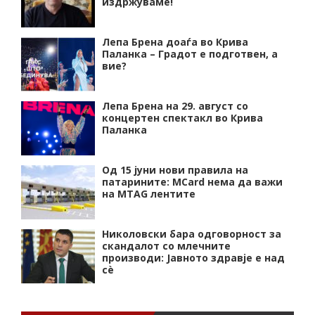
издржуваме!
Лепа Брена доаѓа во Крива
Паланка – Градот е подготвен, а
вие?
Лепа Брена на 29. август со
концертен спектакл во Крива
Паланка
Од 15 јуни нови правила на
патарините: MCard нема да важи
на MTAG лентите
Николовски бара одговорност за
скандалот со млечните
производи: Јавното здравје е над
сѐ