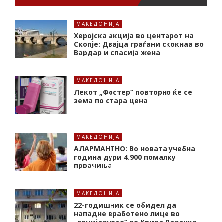
МАКЕДОНИЈА
Херојска акција во центарот на
Скопје: Двајца граѓани скокнаа во
Вардар и спасија жена
МАКЕДОНИЈА
Лекот „Фостер“ повторно ќе се
зема по стара цена
МАКЕДОНИЈА
АЛАРМАНТНО: Во новата учебна
година дури 4.900 помалку
првачиња
МАКЕДОНИЈА
22-годишник се обидел да
нападне вработено лице во
„социјалното“ во Крива Паланка