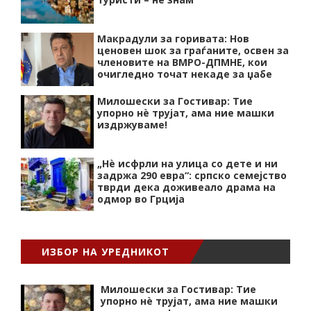
Макрадули за горивата: Нов
ценовен шок за граѓаните, освен за
членовите на ВМРО-ДПМНЕ, кои
очигледно точат некаде за џабе
Милошески за Гостивар: Тие
упорно нѐ трујат, ама ние машки
издржуваме!
„Нѐ исфрли на улица со дете и ни
задржа 290 евра“: српско семејство
тврди дека доживеало драма на
одмор во Грција
ИЗБОР НА УРЕДНИКОТ
Милошески за Гостивар: Тие
упорно нѐ трујат, ама ние машки