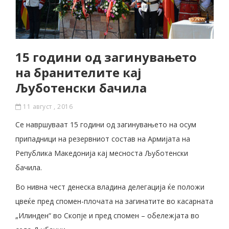
15 години од загинувањето
на бранителите кај
Љуботенски бачила
11 август , 2016
Се навршуваат 15 години од загинувањето на осум
припадници на резервниот состав на Армијата на
Република Македонија кај месноста Љуботенски
бачила.
Во нивна чест денеска владина делегација ќе положи
цвеќе пред спомен-плочата на загинатите во касарната
„Илинден“ во Скопје и пред спомен – обележјата во