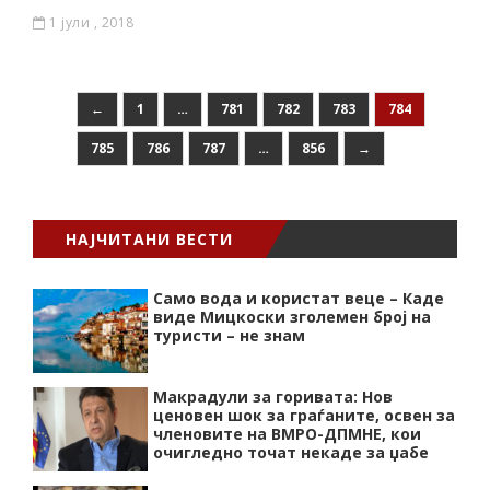
1 јули , 2018
←
1
…
781
782
783
784
785
786
787
…
856
→
НАЈЧИТАНИ ВЕСТИ
Само вода и користат веце – Каде
виде Мицкоски зголемен број на
туристи – не знам
Макрадули за горивата: Нов
ценовен шок за граѓаните, освен за
членовите на ВМРО-ДПМНЕ, кои
очигледно точат некаде за џабе