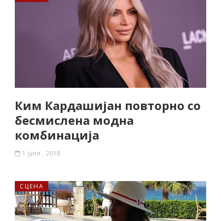
Ким Кардашијан повторно со
бесмислена модна
комбинација
1 јули , 2018
СЦЕНА