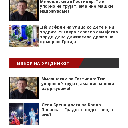
Милошески за Гостивар: Тие
упорно нѐ трујат, ама ние машки
издржуваме!
„Нѐ исфрли на улица со дете и ни
задржа 290 евра“: српско семејство
тврди дека доживеало драма на
одмор во Грција
ИЗБОР НА УРЕДНИКОТ
Милошески за Гостивар: Тие
упорно нѐ трујат, ама ние машки
издржуваме!
Лепа Брена доаѓа во Крива
Паланка – Градот е подготвен, а
вие?