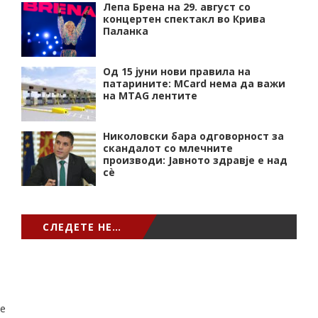
Лепа Брена на 29. август со
концертен спектакл во Крива
Паланка
Од 15 јуни нови правила на
патарините: MCard нема да важи
на MTAG лентите
Николовски бара одговорност за
скандалот со млечните
производи: Јавното здравје е над
сѐ
СЛЕДЕТЕ НЕ…
e