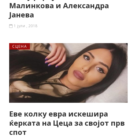
Малинкова и Александра
Јанева
1 јули , 2018
СЦЕНА
Еве колку евра искешира
ќерката на Цеца за својот прв
спот