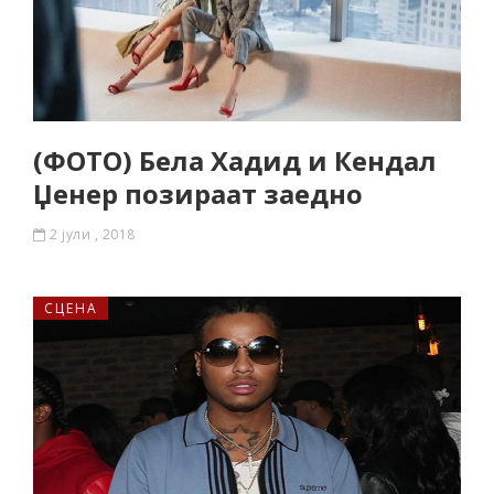
(ФОТО) Бела Хадид и Кендал
Џенер позираат заедно
2 јули , 2018
СЦЕНА