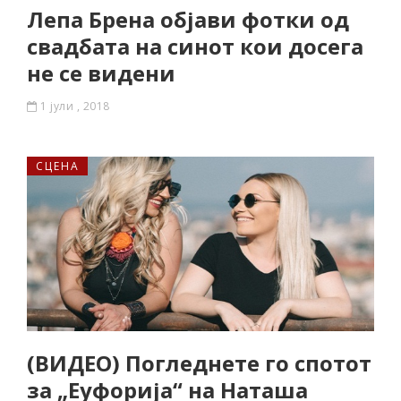
Лепа Брена објави фотки од
свадбата на синот кои досега
не се видени
1 јули , 2018
СЦЕНА
(ВИДЕО) Погледнете го спотот
за „Еуфорија“ на Наташа