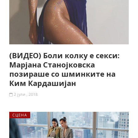
(ВИДЕО) Боли колку е секси:
Марјана Станојковска
позираше со шминките на
Ким Кардашијан
2 јули , 2018
СЦЕНА