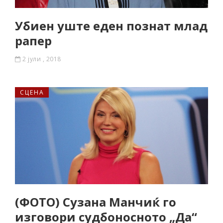
Убиен уште еден познат млад
рапер
2 јули , 2018
СЦЕНА
(ФОТО) Сузана Манчиќ го
изговори судбоносното „Да“