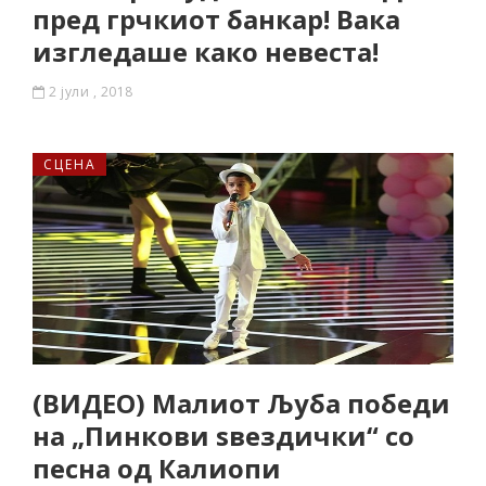
пред грчкиот банкар! Вака
изгледаше како невеста!
2 јули , 2018
СЦЕНА
(ВИДЕО) Малиот Љуба победи
на „Пинкови ѕвездички“ со
песна од Калиопи