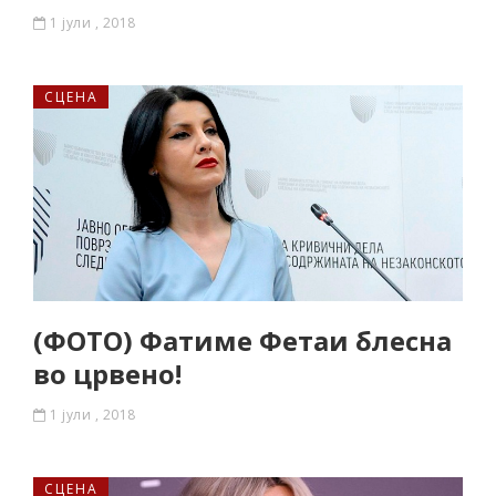
1 јули , 2018
СЦЕНА
(ФОТО) Фатиме Фетаи блесна
во црвено!
1 јули , 2018
СЦЕНА