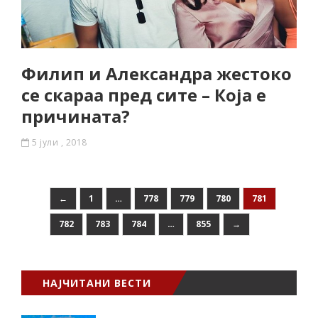
Филип и Александра жестоко
се скараа пред сите – Која е
причината?
5 јули , 2018
←
1
…
778
779
780
781
782
783
784
…
855
→
НАЈЧИТАНИ ВЕСТИ