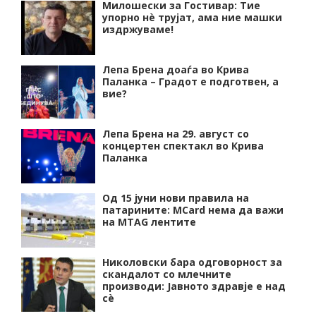
Милошески за Гостивар: Тие
упорно нѐ трујат, ама ние машки
издржуваме!
Лепа Брена доаѓа во Крива
Паланка – Градот е подготвен, а
вие?
Лепа Брена на 29. август со
концертен спектакл во Крива
Паланка
Од 15 јуни нови правила на
патарините: MCard нема да важи
на MTAG лентите
Николовски бара одговорност за
скандалот со млечните
производи: Јавното здравје е над
сѐ