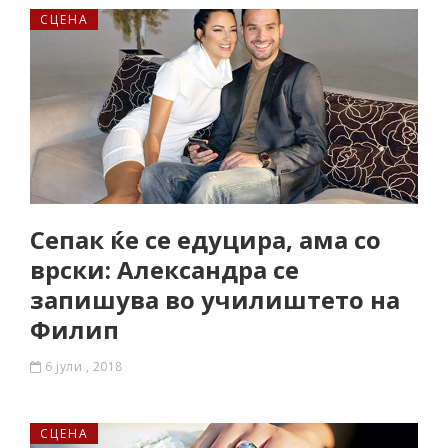
СЦЕНА
Сепак ќе се едуцира, ама со
врски: Александра се
запишува во училиштето на
Филип
6 јули , 2018
СЦЕНА