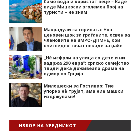
Само вода и користат веце – Каде
виде Мицкоски зголемен број на
туристи – не знам
Макрадули за горивата: Нов
ценовен шок за граѓаните, освен за
членовите на ВМРО-ДПМНЕ, кои
очигледно точат некаде за џабе
„Нѐ исфрли на улица со дете и ни
задржа 290 евра“: српско семејство
тврди дека доживеало драма на
одмор во Грција
Милошески за Гостивар: Тие
упорно нѐ трујат, ама ние машки
издржуваме!
ИЗБОР НА УРЕДНИКОТ