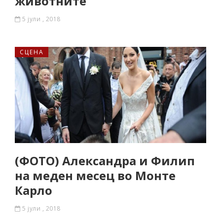
животните
5 јули , 2018
СЦЕНА
(ФОТО) Александра и Филип
на меден месец во Монте
Карло
5 јули , 2018