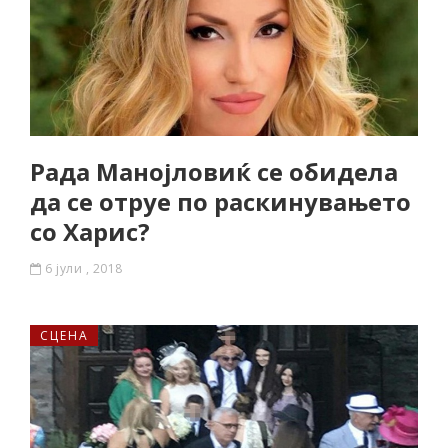
Рада Манојловиќ се обидела
да се отруе по раскинувањето
со Харис?
6 јули , 2018
СЦЕНА