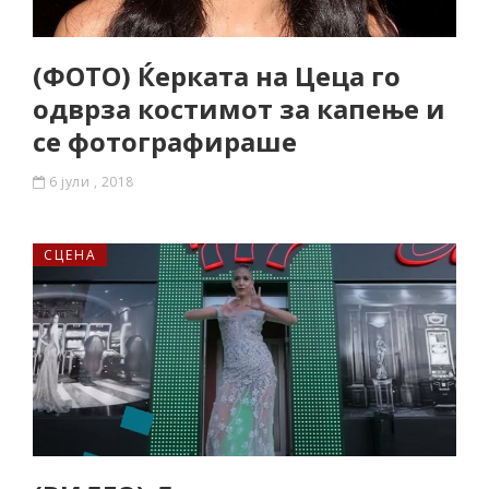
(ФОТО) Ќерката на Цеца го
одврза костимот за капење и
се фотографираше
6 јули , 2018
СЦЕНА