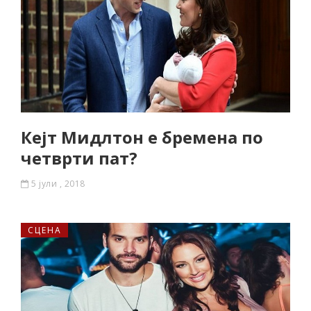
Кејт Мидлтон е бремена по
четврти пат?
5 јули , 2018
СЦЕНА