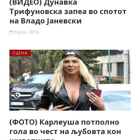
(ВИДЕО) Дунавка
Трифуновска запеа во спотот
на Владо Јаневски
6 јули , 2018
СЦЕНА
(ФОТО) Карлеуша потполно
гола во чест на љубовта кон