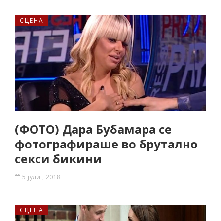
СЦЕНА
(ФОТО) Дара Бубамара се
фотографираше во брутално
секси бикини
5 јули , 2018
СЦЕНА