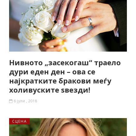
Нивното „засекогаш“ траело
дури еден ден – ова се
најкратките бракови меѓу
холивуските ѕвезди!
6 јули , 2018
СЦЕНА