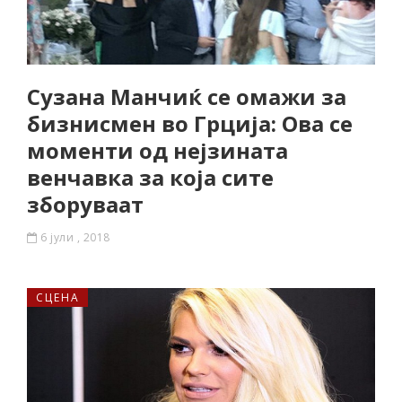
Сузана Манчиќ се омажи за
бизнисмен во Грција: Ова се
моменти од нејзината
венчавка за која сите
зборуваат
6 јули , 2018
СЦЕНА