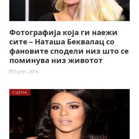
Фотографија која ги наежи
сите – Наташа Беквалац со
фановите сподели низ што се
поминува низ животот
6 јули , 2018
СЦЕНА