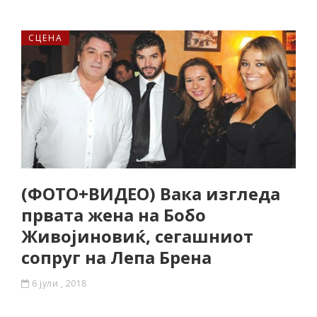
СЦЕНА
(ФОТО+ВИДЕО) Вака изгледа
првата жена на Бобо
Живоjиновиќ, сегашниот
сопруг на Лепа Брена
6 јули , 2018