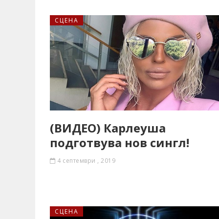
СЦЕНА
(ВИДЕО) Карлеуша
подготвува нов сингл!
4 септември , 2019
СЦЕНА