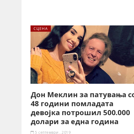
СЦЕНА
Дон Меклин за патувања с
48 години помладата
девојка потрошил 500.000
долари за една година
5 септември , 2019