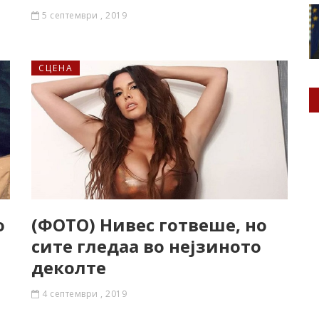
5 септември , 2019
СЦЕНА
о
(ФОТО) Нивес готвеше, но
сите гледаа во нејзиното
деколте
4 септември , 2019