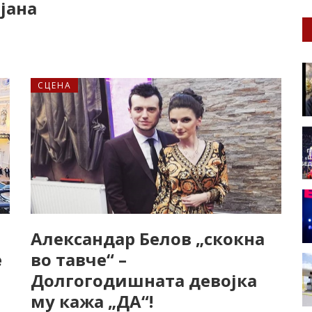
јана
СЦЕНА
Александар Белов „скокна
е
во тавче“ –
Долгогодишната девојка
му кажа „ДА“!