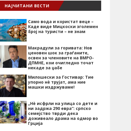
НАЈЧИТАНИ ВЕСТИ
Само вода и користат веце –
Каде виде Мицкоски зголемен
број на туристи – не знам
Макрадули за горивата: Нов
ценовен шок за граѓаните,
освен за членовите на ВМРО-
ДПМНЕ, кои очигледно точат
некаде за џабе
Милошески за Гостивар: Тие
упорно нѐ трујат, ама ние
машки издржуваме!
„Нѐ исфрли на улица со дете и
ни задржа 290 евра“: српско
семејство тврди дека
доживеало драма на одмор во
Грција