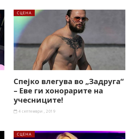
СЦЕНА
Спејко влегува во „Задруга“
– Еве ги хонорарите на
учесниците!
4 септември , 2019
СЦЕНА