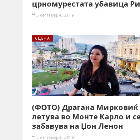
црномурестата убавица Ри
5 септември , 2019
СЦЕНА
(ФОТО) Драгана Мирковиќ
летува во Монте Карло и с
забавува на Џон Ленон
5 септември , 2019