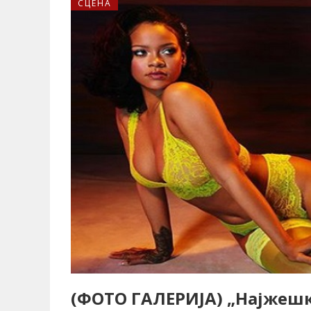
СЦЕНА
(ФОТО ГАЛЕРИЈА) „Најжешк