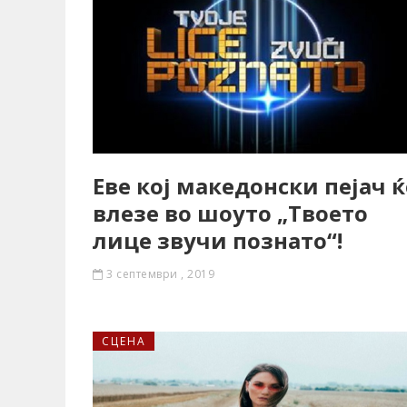
Еве кој македонски пејач ќ
влезе во шоуто „Твоето
лице звучи познато“!
3 септември , 2019
СЦЕНА