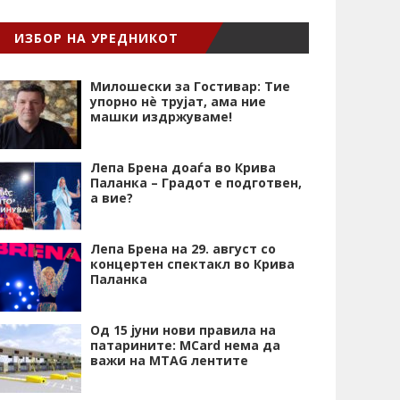
ИЗБОР НА УРЕДНИКОТ
Милошески за Гостивар: Тие
упорно нѐ трујат, ама ние
машки издржуваме!
Лепа Брена доаѓа во Крива
Паланка – Градот е подготвен,
а вие?
Лепа Брена на 29. август со
концертен спектакл во Крива
Паланка
Од 15 јуни нови правила на
патарините: MCard нема да
важи на MTAG лентите