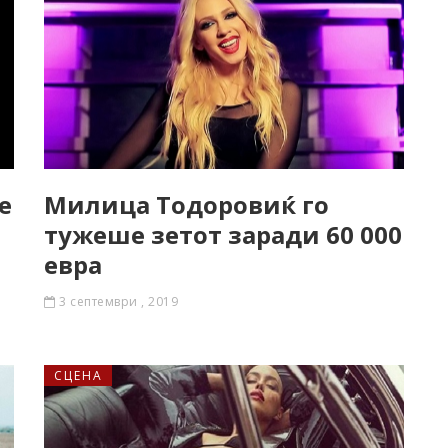
е
Милица Тодоровиќ го
тужеше зетот заради 60 000
еврa
3 септември , 2019
СЦЕНА