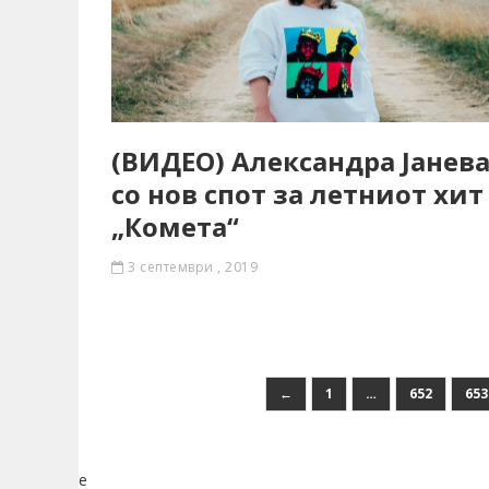
(ВИДЕО) Александра Јанев
со нов спот за летниот хит
„Комета“
3 септември , 2019
←
1
…
652
653
e