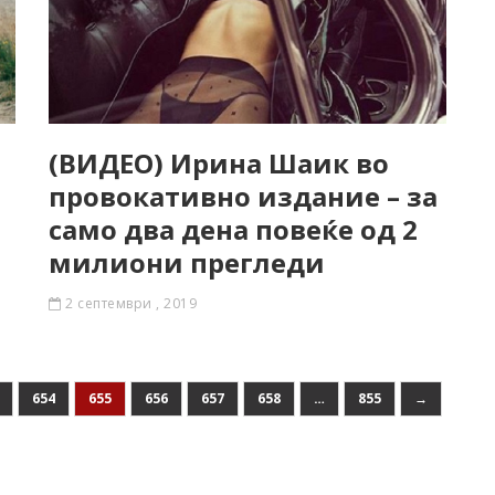
а
(ВИДЕО) Ирина Шаик во
провокативно издание – за
само два дена повеќе од 2
милиони прегледи
2 септември , 2019
654
655
656
657
658
…
855
→