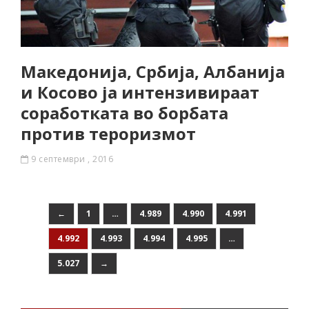
Македонија, Србија, Албанија
и Косово ја интензивираат
соработката во борбата
против тероризмот
9 септември , 2016
←
1
…
4.989
4.990
4.991
4.992
4.993
4.994
4.995
…
5.027
→