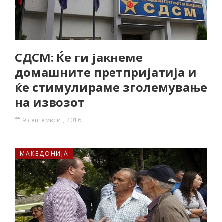
СДСМ: Ќе ги јакнеме
домашните претпријатија и
ќе стимулираме зголемување
на извозот
9 септември , 2016
МАКЕДОНИЈА