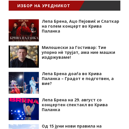
ИЗБОР НА УРЕДНИКОТ
Лепа Брена, Ацо Пејовиќ и Слаткар
на голем концерт во Крива
Паланка
Милошески за Гостивар: Тие
упорно нѐ трујат, ама ние машки
издржуваме!
Лепа Брена доаѓа во Крива
Паланка – Градот е подготвен, а
вие?
Лепа Брена на 29. август со
концертен спектакл во Крива
Паланка
Од 15 јуни нови правила на