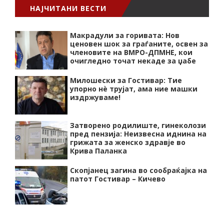
НАЈЧИТАНИ ВЕСТИ
Макрадули за горивата: Нов
ценовен шок за граѓаните, освен за
членовите на ВМРО-ДПМНЕ, кои
очигледно точат некаде за џабе
Милошески за Гостивар: Тие
упорно нѐ трујат, ама ние машки
издржуваме!
Затворено родилиште, гинеколози
пред пензија: Неизвесна иднина на
грижата за женско здравје во
Крива Паланка
Скопјанец загина во сообраќајка на
патот Гостивар – Кичево