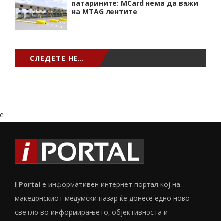
патарините: MCard нема да важи
на MTAG лентите
СЛЕДЕТЕ НЕ…
e
I Portal
е информативен интернет портал кој на
македонскиот медумски пазар ќе донесе едно ново
светло во информирањето, објективноста и