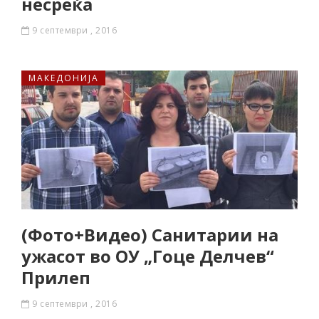
несреќа
9 септември , 2016
МАКЕДОНИЈА
(Фото+Видео) Санитарии на
ужасот во ОУ „Гоце Делчев“
Прилеп
9 септември , 2016