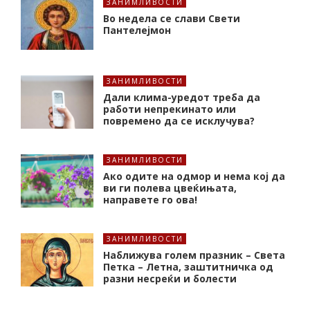
ЗАНИМЛИВОСТИ
Во недела се слави Свети
Пантелејмон
ЗАНИМЛИВОСТИ
Дали клима-уредот треба да
работи непрекинато или
повремено да се исклучува?
ЗАНИМЛИВОСТИ
Ако одите на одмор и нема кој да
ви ги полева цвеќињата,
направете го ова!
ЗАНИМЛИВОСТИ
Наближува голем празник – Света
Петка – Летна, заштитничка од
разни несреќи и болести