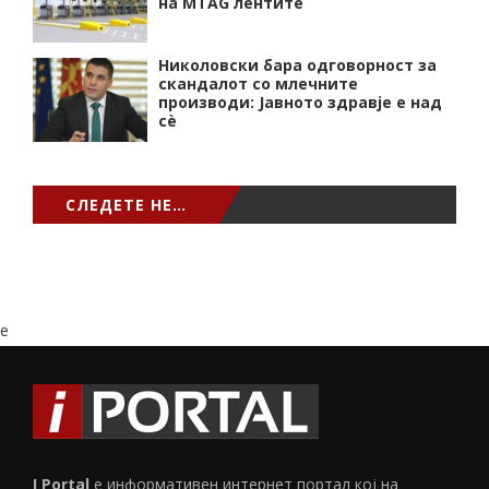
на MTAG лентите
Николовски бара одговорност за
скандалот со млечните
производи: Јавното здравје е над
сѐ
СЛЕДЕТЕ НЕ…
e
I Portal
е информативен интернет портал кој на