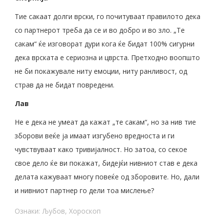
Тие сакаат долги врски, го почитуваат правилото дека
со партнерот треба да се и во добро и во зло. „Те
сакам“ ќе изговорат дури кога ќе бидат 100% сигурни
дека врската е сериозна и цврста. Претходно воопшто
не би покажувале ниту емоции, ниту ранливост, од
страв да не бидат повредени.
Лав
Не е дека не умеат да кажат „те сакам“, но за нив тие
зборови веќе ја имаат изгубено вредноста и ги
чувствуваат како тривијалност. Но затоа, со секое
свое дело ќе ви покажат, бидејќи нивниот став е дека
делата кажуваат многу повеќе од зборовите. Но, дали
и нивниот партнер го дели тоа мислење?
Ознаки:
Љубов
,
Хороскоп