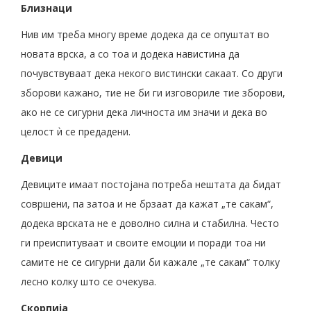
Близнаци
Нив им треба многу време додека да се опуштат во
новата врска, а со тоа и додека навистина да
почувствуваат дека некого вистински сакаат. Со други
зборови кажано, тие не би ги изговориле тие зборови,
ако не се сигурни дека личноста им значи и дека во
целост ѝ се предадени.
Девици
Девиците имаат постојана потреба нештата да бидат
совршени, па затоа и не брзаат да кажат „те сакам“,
додека врската не е доволно силна и стабилна. Често
ги преиспитуваат и своите емоции и поради тоа ни
самите не се сигурни дали би кажале „те сакам“ толку
лесно колку што се очекува.
Скорпија