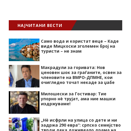
НАЈЧИТАНИ ВЕСТИ
Само вода и користат веце – Каде
виде Мицкоски зголемен број на
туристи – не знам
Макрадули за горивата: Нов
ценовен шок за граѓаните, освен за
членовите на ВМРО-ДПМНЕ, кои
очигледно точат некаде за џабе
Милошески за Гостивар: Тие
упорно нѐ трујат, ама ние машки
издржуваме!
„Нѐ исфрли на улица со дете и ни
задржа 290 евра“: српско семејство
тврди дека доживеало драма на