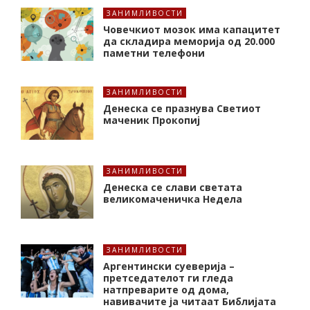
ЗАНИМЛИВОСТИ
Човечкиот мозок има капацитет
да складира меморија од 20.000
паметни телефони
ЗАНИМЛИВОСТИ
Денеска се празнува Светиот
маченик Прокопиј
ЗАНИМЛИВОСТИ
Денеска се слави светата
великомаченичка Недела
ЗАНИМЛИВОСТИ
Аргентински суеверија –
претседателот ги гледа
натпреварите од дома,
навивачите ја читаат Библијата