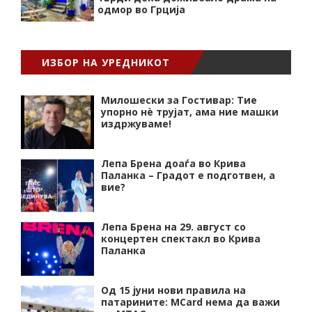
одмор во Грција
ИЗБОР НА УРЕДНИКОТ
Милошески за Гостивар: Тие
упорно нѐ трујат, ама ние машки
издржуваме!
Лепа Брена доаѓа во Крива
Паланка – Градот е подготвен, а
вие?
Лепа Брена на 29. август со
концертен спектакл во Крива
Паланка
Од 15 јуни нови правила на
патарините: MCard нема да важи