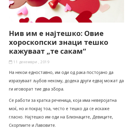
Нив им е најтешко: Овие
хороскопски знаци тешко
кажуваат „те сакам“
11 декември , 2019
На некои едноставно, им оди од рака постојано да
изразуваат љубов некому, додека други едвај можат да
ги иговорат тие два збора.
Се работи за кратка реченица, која има неверојатна
моќ, но и покрај тоа, често е тешко да се искаже
гласно. Најтешко им оди на Близнаците, Девиците,
Скорпиите и Лавовите.