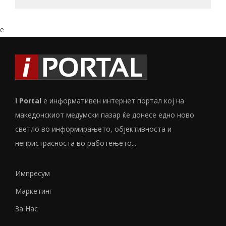
e
I Portal
е информативен интернет портал кој на
македонскиот медумски пазар ќе донесе едно ново
светло во информирањето, објективноста и
непристрасноста во работењето...
Импресум
Маркетинг
За Нас