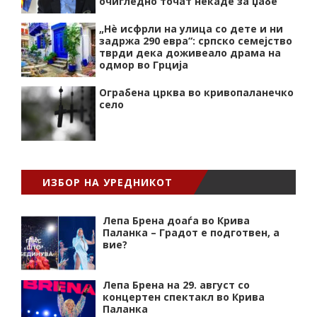
очигледно точат некаде за џабе
„Нѐ исфрли на улица со дете и ни
задржа 290 евра“: српско семејство
тврди дека доживеало драма на
одмор во Грција
Ограбена црква во кривопаланечко
село
ИЗБОР НА УРЕДНИКОТ
Лепа Брена доаѓа во Крива
Паланка – Градот е подготвен, а
вие?
Лепа Брена на 29. август со
концертен спектакл во Крива
Паланка