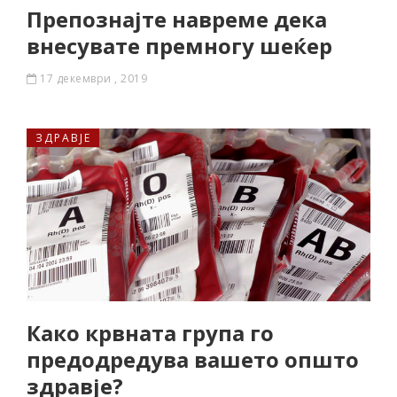
Препознајте навреме дека
внесувате премногу шеќер
17 декември , 2019
ЗДРАВЈЕ
Како крвната група го
предодредува вашето општо
здравје?