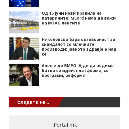
Од 15 јуни нови правила на
патарините: MCard нема да важи
на MTAG лентите
Николовски бара одговорност за
скандалот со млечните
производи: Јавното здравје е над
сѐ
Апел е до ВМРО. Ајде да водиме
битка со идеи, платформи, со
програми, реформи
СЛЕДЕТЕ НЕ…
iPortal.mk