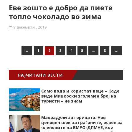
Еве зошто е добро да пиете
топло чоколадо во зима
9 декември , 2019
←
1
2
3
4
5
…
8
→
НАЈЧИТАНИ ВЕСТИ
Само вода и користат веце – Каде
виде Мицкоски зголемен број на
туристи – не знам
Макрадули за горивата: Нов
ценовен шок за граѓаните, освен за
членовите на ВМРО-ДПМНЕ, кои