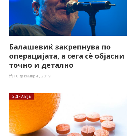
Балашевиќ закрепнува по
операцијата, а сега сè објасни
точно и детално
10 декември , 2019
ЗДРАВЈЕ