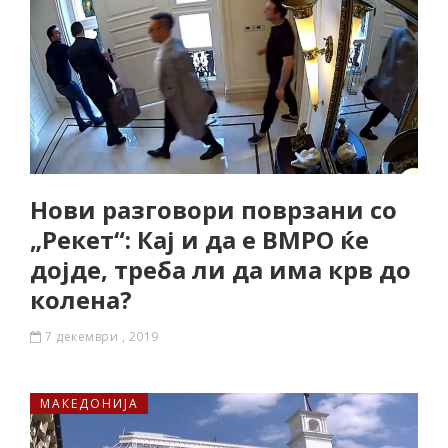
Нови разговори поврзани со
„Рекет“: Кај и да е ВМРО ќе
дојде, треба ли да има крв до
колена?
7 декември , 2019
МАКЕДОНИЈА