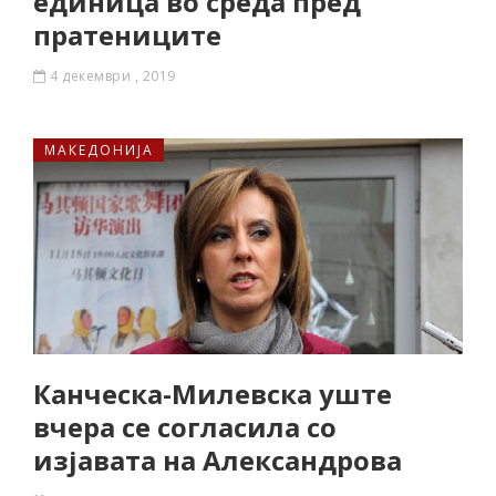
единица во среда пред
пратениците
4 декември , 2019
МАКЕДОНИЈА
Канческа-Милевска уште
вчера се согласила со
изјавата на Александрова