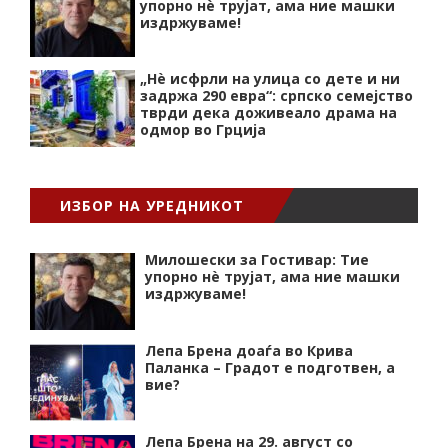
упорно нѐ трујат, ама ние машки
издржуваме!
„Нѐ исфрли на улица со дете и ни
задржа 290 евра“: српско семејство
тврди дека доживеало драма на
одмор во Грција
ИЗБОР НА УРЕДНИКОТ
Милошески за Гостивар: Тие
упорно нѐ трујат, ама ние машки
издржуваме!
Лепа Брена доаѓа во Крива
Паланка – Градот е подготвен, а
вие?
Лепа Брена на 29. август со