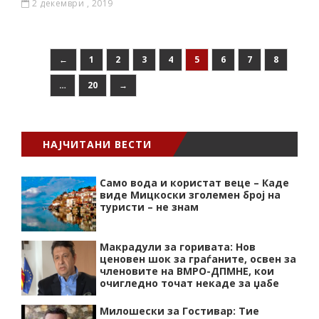
2 декември , 2019
←
1
2
3
4
5
6
7
8
…
20
→
НАЈЧИТАНИ ВЕСТИ
Само вода и користат веце – Каде
виде Мицкоски зголемен број на
туристи – не знам
Макрадули за горивата: Нов
ценовен шок за граѓаните, освен за
членовите на ВМРО-ДПМНЕ, кои
очигледно точат некаде за џабе
Милошески за Гостивар: Тие