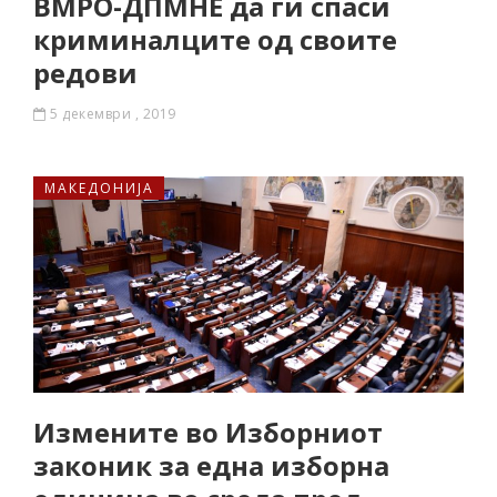
ВМРО-ДПМНЕ да ги спаси
криминалците од своите
редови
5 декември , 2019
МАКЕДОНИЈА
Измените во Изборниот
законик за една изборна