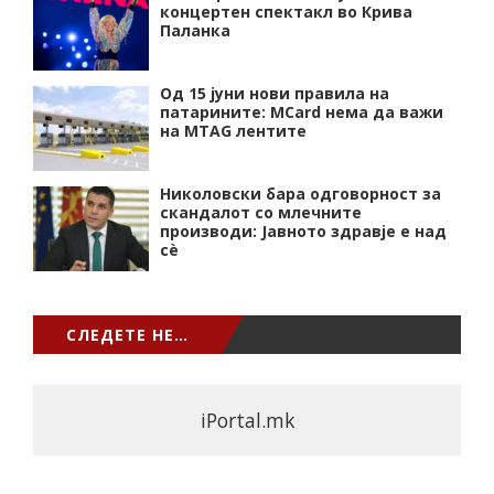
концертен спектакл во Крива
Паланка
Од 15 јуни нови правила на
патарините: MCard нема да важи
на MTAG лентите
Николовски бара одговорност за
скандалот со млечните
производи: Јавното здравје е над
сѐ
СЛЕДЕТЕ НЕ…
iPortal.mk