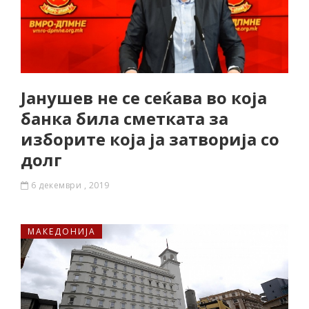
Јанушев не се сеќава во која
банка била сметката за
изборите која ја затворија со
долг
6 декември , 2019
МАКЕДОНИЈА