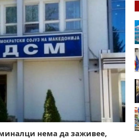
миналци нема да заживее,