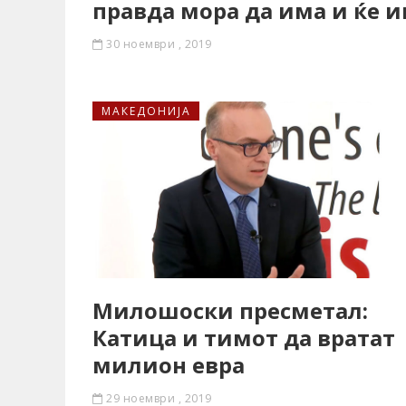
правда мора да има и ќе 
30 ноември , 2019
МАКЕДОНИЈА
Милошоски пресметал:
Катица и тимот да вратат
милион евра
29 ноември , 2019