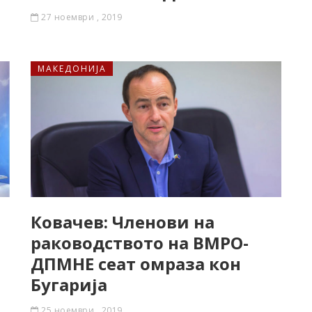
27 ноември , 2019
МАКЕДОНИЈА
Ковачев: Членови на
раководството на ВМРО-
ДПМНЕ сеат омраза кон
Бугарија
25 ноември , 2019