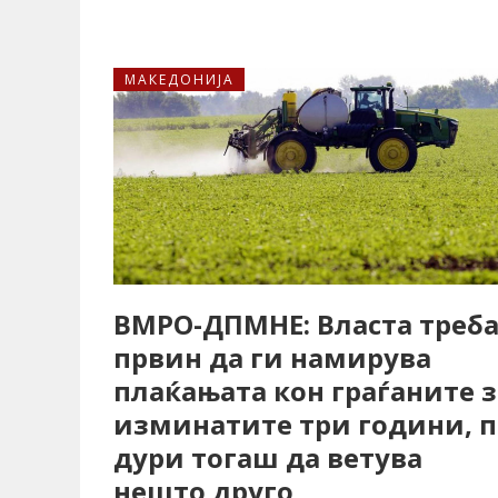
МАКЕДОНИЈА
ВМРО-ДПМНЕ: Власта треб
првин да ги намирува
плаќањата кон граѓаните з
изминатите три години, п
дури тогаш да ветува
нешто друго