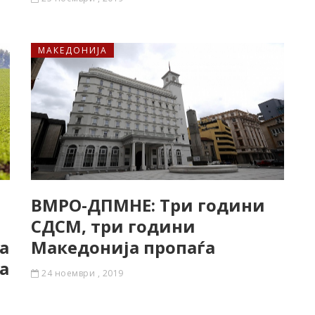
МАКЕДОНИЈА
а
ВМРО-ДПМНЕ: Три години
СДСМ, три години
а
Македонија пропаѓа
а
24 ноември , 2019