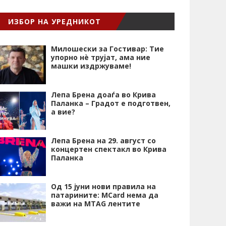
ИЗБОР НА УРЕДНИКОТ
Милошески за Гостивар: Тие
упорно нѐ трујат, ама ние
машки издржуваме!
Лепа Брена доаѓа во Крива
Паланка – Градот е подготвен,
а вие?
Лепа Брена на 29. август со
концертен спектакл во Крива
Паланка
Од 15 јуни нови правила на
патарините: MCard нема да
важи на MTAG лентите