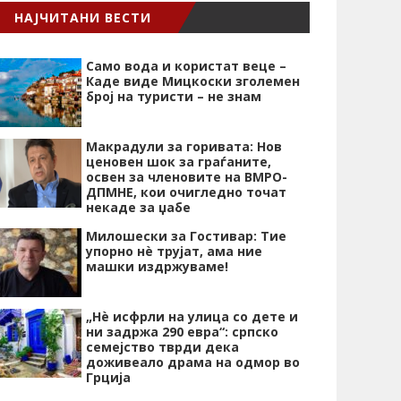
НАЈЧИТАНИ ВЕСТИ
Само вода и користат веце –
Каде виде Мицкоски зголемен
број на туристи – не знам
Макрадули за горивата: Нов
ценовен шок за граѓаните,
освен за членовите на ВМРО-
ДПМНЕ, кои очигледно точат
некаде за џабе
Милошески за Гостивар: Тие
упорно нѐ трујат, ама ние
машки издржуваме!
„Нѐ исфрли на улица со дете и
ни задржа 290 евра“: српско
семејство тврди дека
доживеало драма на одмор во
Грција