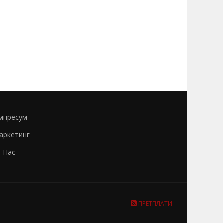
мпресум
аркетинг
а Нас
ПРЕТПЛАТИ