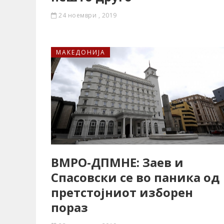
24 ноември , 2019
МАКЕДОНИЈА
ВМРО-ДПМНЕ: Заев и
Спасовски се во паника од
претстојниот изборен
пораз