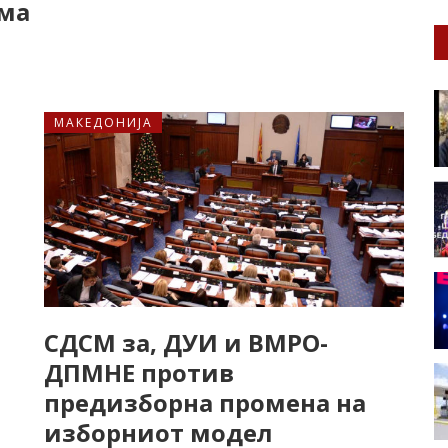
има
МАКЕДОНИЈА
СДСМ за, ДУИ и ВМРО-
ДПМНЕ против
предизборна промена на
изборниот модел