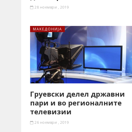
28 ноември , 2019
МАКЕДОНИЈА
Груевски делел државни
пари и во регионалните
телевизии
26 ноември , 2019