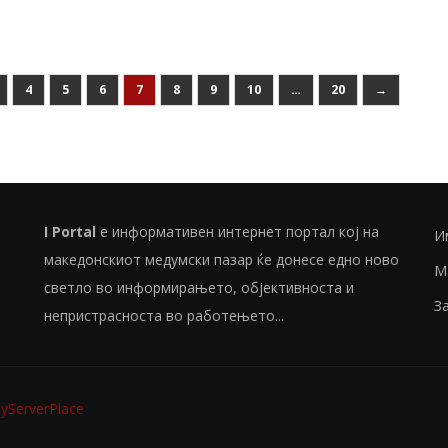
4
5
6
7
8
9
10
…
20
→
I Portal
е информативен интернет портал кој на
И
македонскиот медумски пазар ќе донесе едно ново
М
светло во информирањето, објективноста и
З
непристрасноста во работењето...
ServerPlace