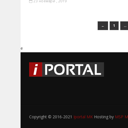
23 ноември , 2019
←
1
…
e
Copyright © 2016-2021
Iportal MK
Hosting by
MSP My