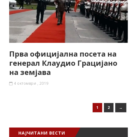
Прва официјална посета на
генерал Клаудио Грацијано
на земјава
4 октомври , 2019
1
2
→
НАЈЧИТАНИ ВЕСТИ