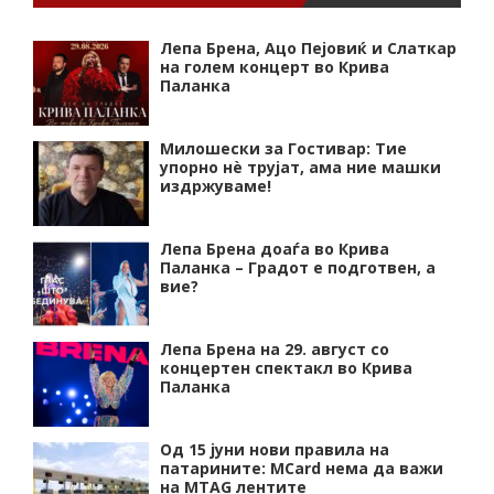
Лепа Брена, Ацо Пејовиќ и Слаткар
на голем концерт во Крива
Паланка
Милошески за Гостивар: Тие
упорно нѐ трујат, ама ние машки
издржуваме!
Лепа Брена доаѓа во Крива
Паланка – Градот е подготвен, а
вие?
Лепа Брена на 29. август со
концертен спектакл во Крива
Паланка
Од 15 јуни нови правила на
патарините: MCard нема да важи
на MTAG лентите