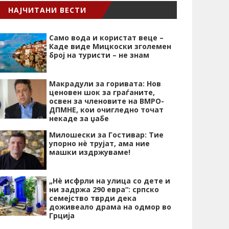
НАЈЧИТАНИ ВЕСТИ
Само вода и користат веце –
Каде виде Мицкоски зголемен
број на туристи – не знам
Макрадули за горивата: Нов
ценовен шок за граѓаните,
освен за членовите на ВМРО-
ДПМНЕ, кои очигледно точат
некаде за џабе
Милошески за Гостивар: Тие
упорно нѐ трујат, ама ние
машки издржуваме!
„Нѐ исфрли на улица со дете и
ни задржа 290 евра“: српско
семејство тврди дека
доживеало драма на одмор во
Грција