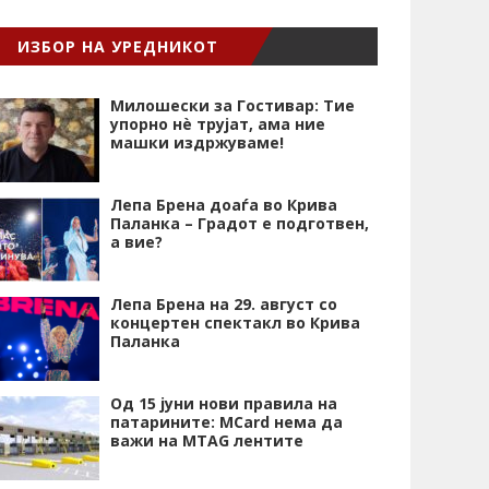
ИЗБОР НА УРЕДНИКОТ
Милошески за Гостивар: Тие
упорно нѐ трујат, ама ние
машки издржуваме!
Лепа Брена доаѓа во Крива
Паланка – Градот е подготвен,
а вие?
Лепа Брена на 29. август со
концертен спектакл во Крива
Паланка
Од 15 јуни нови правила на
патарините: MCard нема да
важи на MTAG лентите