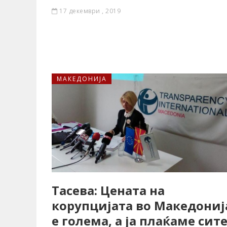
17 декември , 2019
МАКЕДОНИЈА
Тасева: Цената на
корупцијата во Македониј
е голема, а ја плаќаме сит