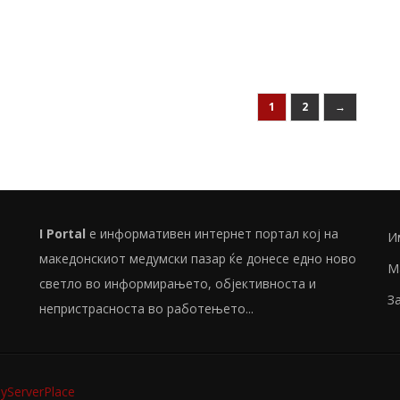
1
2
→
I Portal
е информативен интернет портал кој на
И
македонскиот медумски пазар ќе донесе едно ново
М
светло во информирањето, објективноста и
З
непристрасноста во работењето...
ServerPlace