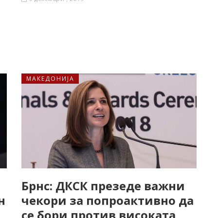
МАКЕДОНИЈА
Брнс: ДКСК презеде важни
н
чекори за попроактивно да
се бори против високата