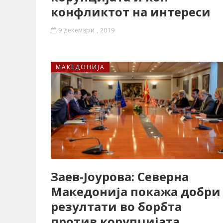
конфликтот на интереси
9 декември , 2019
МАКЕДОНИЈА
Заев-Јоурова: Северна
Македонија покажа добри
резултати во борбта
против корупцијата