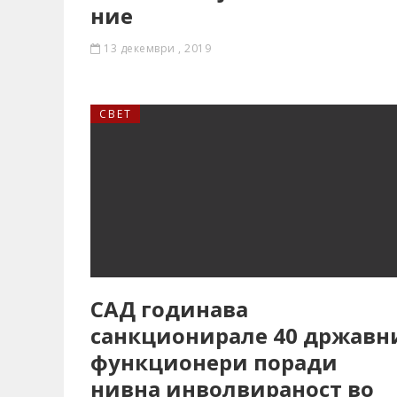
ние
13 декември , 2019
СВЕТ
САД годинава
санкционирале 40 државн
функционери поради
нивна инволвираност во