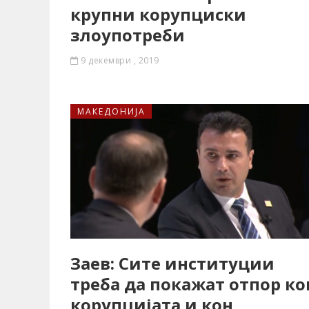
крупни корупциски
злоупотреби
9 декември , 2019
МАКЕДОНИЈА
Заев: Сите институции
треба да покажат отпор ко
корупцијата и кон