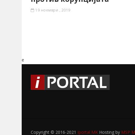
19 ноември , 2019
e
Copyright © 2016-2021
Iportal MK
Hosting by
MSP My