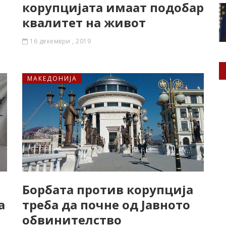
корупцијата имаат подобар
квалитет на живот
16 декември , 2019
МАКЕДОНИЈА
Борбата против корупција
а
треба да почне од Јавното
е
обвинителство