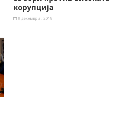
корупција
9 декември , 2019