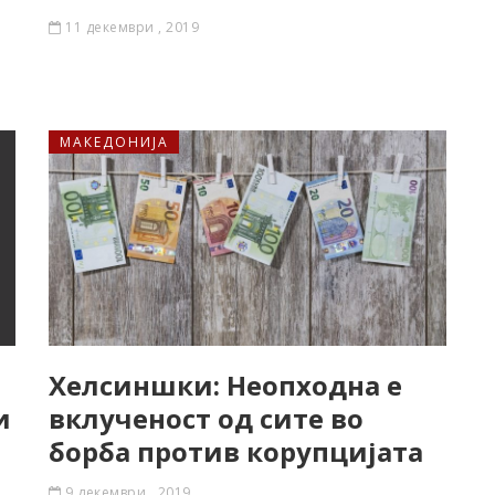
11 декември , 2019
МАКЕДОНИЈА
Хелсиншки: Неопходна е
и
вклученост од сите во
борба против корупцијата
9 декември , 2019