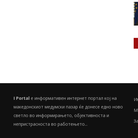
I Portal
е информативен интернет портал кој на
И
македонскиот медумски пазар ќе донесе едно ново
М
светло во информирањето, објективноста и
З
непристрасноста во работењето...