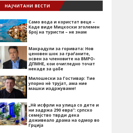
НАЈЧИТАНИ ВЕСТИ
Само вода и користат веце –
Каде виде Мицкоски зголемен
број на туристи – не знам
Макрадули за горивата: Нов
ценовен шок за граѓаните,
освен за членовите на ВМРО-
ДПМНЕ, кои очигледно точат
некаде за џабе
Милошески за Гостивар: Тие
упорно нѐ трујат, ама ние
машки издржуваме!
„Нѐ исфрли на улица со дете и
ни задржа 290 евра“: српско
семејство тврди дека
доживеало драма на одмор во
Грција