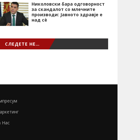
Николовски бара одговорност
за скандалот со млечните
производи: Јавното здравје е
над сѐ
СЛЕДЕТЕ НЕ…
мпресум
аркетинг
а Нас