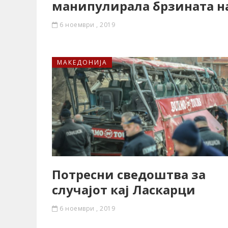
манипулирала брзината н
6 ноември , 2019
МАКЕДОНИЈА
Потресни сведоштва за
случајот кај Ласкарци
6 ноември , 2019