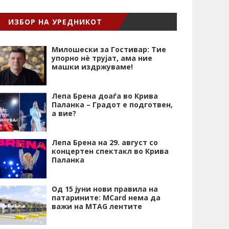
ИЗБОР НА УРЕДНИКОТ
Милошески за Гостивар: Тие
упорно нѐ трујат, ама ние
машки издржуваме!
Лепа Брена доаѓа во Крива
Паланка – Градот е подготвен,
а вие?
Лепа Брена на 29. август со
концертен спектакл во Крива
Паланка
Од 15 јуни нови правила на
патарините: MCard нема да
важи на MTAG лентите