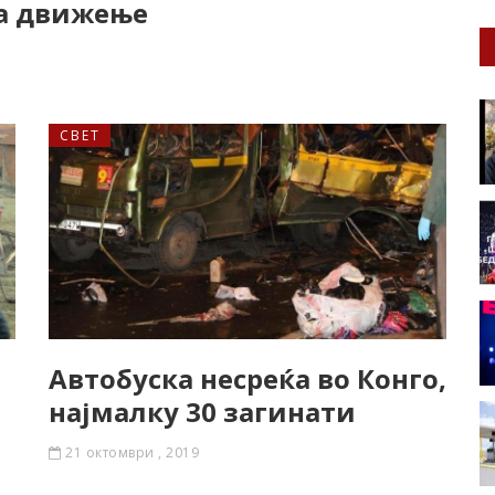
а движење
СВЕТ
Автобуска несреќа во Конго,
најмалку 30 загинати
21 октомври , 2019