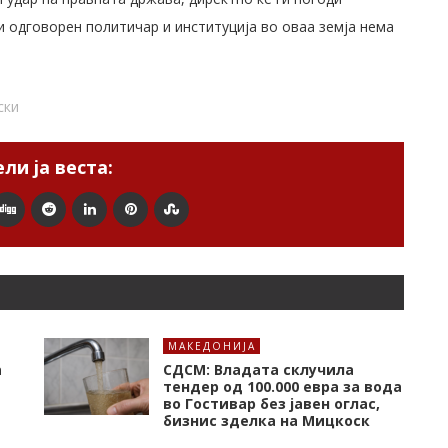
и одговорен политичар и институција во оваа земја нема
ски
ли ја веста:
МАКЕДОНИЈА
а
СДСМ: Владата склучила
тендер од 100.000 евра за вода
во Гостивар без јавен оглас,
бизнис зделка на Мицкоск