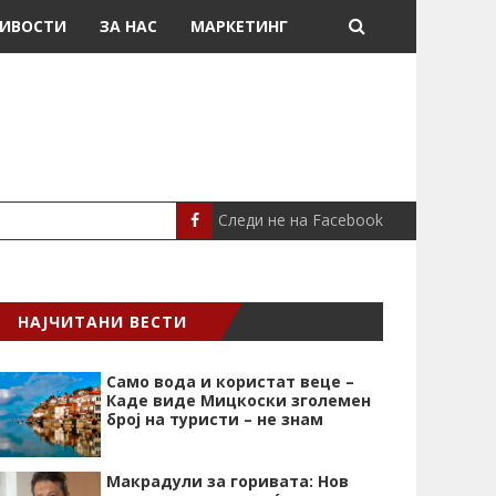
ИВОСТИ
ЗА НАС
МАРКЕТИНГ
Следи не на Facebook
МЕСИ ДОНИРАШЕ 8
СПОРТ
НАЈЧИТАНИ ВЕСТИ
Само вода и користат веце –
Каде виде Мицкоски зголемен
број на туристи – не знам
Макрадули за горивата: Нов