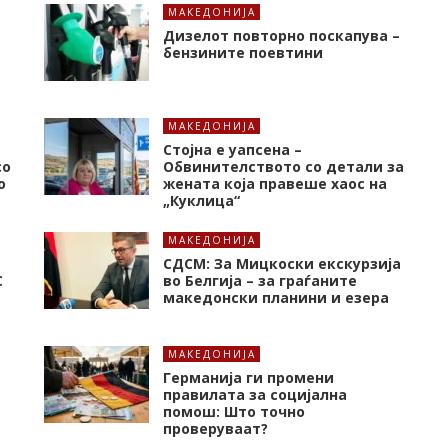
МАКЕДОНИЈА
Дизелот повторно поскапува –
бензините поевтини
МАКЕДОНИЈА
Стојна е уапсена –
со
Обвинителството со детали за
о
жената која правеше хаос на
„Куклица“
МАКЕДОНИЈА
СДСМ: За Мицкоски екскурзија
C
во Белгија – за граѓаните
македонски планини и езера
МАКЕДОНИЈА
Германија ги промени
правилата за социјална
помош: Што точно
проверуваат?