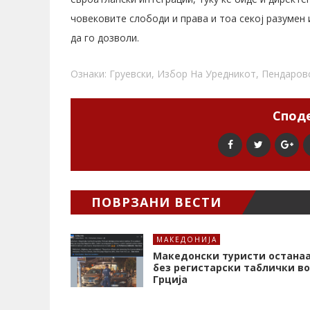
човековите слободи и права и тоа секој разумен 
да го дозволи.
Ознаки:
Груевски
,
Избор На Уредникот
,
Пендаров
Споде
ПОВРЗАНИ ВЕСТИ
МАКЕДОНИЈА
Македонски туристи остана
без регистарски таблички во
Грција