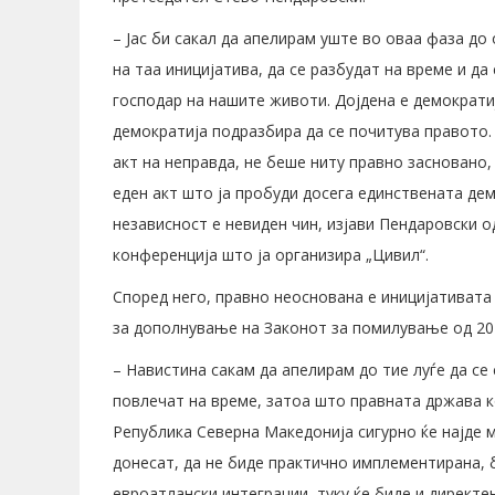
– Јас би сакал да апелирам уште во оваа фаза до
на таа иницијатива, да се разбудат на време и да
господар на нашите животи. Дојдена е демократиј
демократија подразбира да се почитува правото.
акт на неправда, не беше ниту правно засновано,
еден акт што ја пробуди досега единствената дем
независност е невиден чин, изјави Пендаровски 
конференција што ја организира „Цивил“.
Според него, правно неоснована е иницијативата 
за дополнување на Законот за помилување од 201
– Навистина сакам да апелирам до тие луѓе да се 
повлечат на време, затоа што правната држава к
Република Северна Македонија сигурно ќе најде м
донесат, да не биде практично имплементирана, 
евроатлански интеграции, туку ќе биде и директе