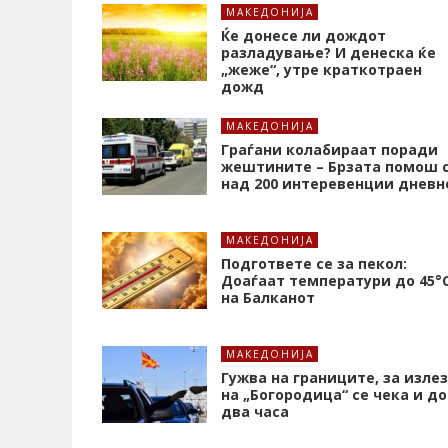
МАКЕДОНИЈА
Ќе донесе ли дождот
разладување? И денеска ќе
„жеже“, утре краткотраен
дожд
МАКЕДОНИЈА
Граѓани колабираат поради
жештините – Брзата помош 
над 200 интеревенции дневн
МАКЕДОНИЈА
Подгответе се за пекол:
Доаѓаат температури до 45°
на Балканот
МАКЕДОНИЈА
Гужва на границите, за излез
на „Богородица“ се чека и до
два часа