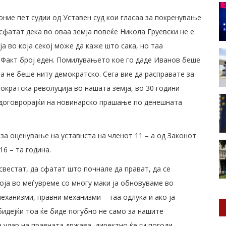
 оние пет судии од Уставен суд кои гласаа за покренување
 сфатат дека во оваа земја повеќе Никола Груевски не е
а во која секој може да каже што сака, но таа
 Факт број еден. Помилувањето кое го даде Иванов беше
 а не беше ниту демократско. Сега вие да расправате за
ократска револуција во нашата земја, во 30 години
одоговрорајќи на новинарско прашање по денешната
за оценување на уставнста на членот 11 – а од Законот
6 – та година.
свестат, да сфатат што почнале да прават, да се
оја во меѓувреме со многу маки ја обновуваме во
еханизми, правни механизми – таа одлука и ако ја
бидејќи тоа ќе биде погубно не само за нашите
н удар на правната држава, директно ќе ги погоди