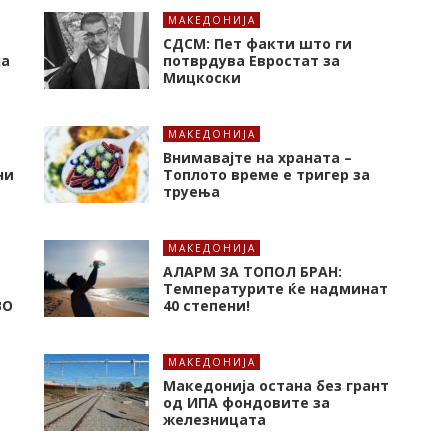
МАКЕДОНИЈА
СДСМ: Пет факти што ги
ја
потврдува Евростат за
Мицкоски
МАКЕДОНИЈА
Внимавајте на храната –
ни
Топлото време е тригер за
труења
МАКЕДОНИЈА
Е
АЛАРМ ЗА ТОПОЛ БРАН:
Tемпературите ќе надминат
ВО
40 степени!
МАКЕДОНИЈА
Македонија остана без грант
од ИПА фондовите за
железницата