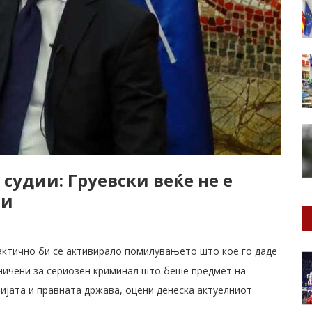
судии: Груевски веќе не е
ти
рактично би се активирало помилувањето што кое го даде
ичени за сериозен криминал што беше предмет на
тијата и правната држава, оцени денеска актуелниот