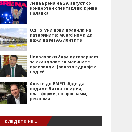
Лепа Брена на 29. август со
концертен спектакл во Крива
Паланка
Од 15 јуни нови правила на
патарините: MCard нема да
важи на MTAG лентите
Николовски бара одговорност
за скандалот со млечните
производи: Јавното здравје е
над сѐ
Апел е до ВМРО. Ајде да
водиме битка со идеи,
платформи, со програми,
реформи
СЛЕДЕТЕ НЕ…