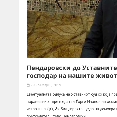
Пендаровски до Уставните 
господар на нашите живо
29 ноември , 2019
Евентуалната одлука на Уставниот суд со која п
поранешниот претседател Ѓорге Иванов на осомн
истраги на СЈО, би бил директен удар на демокра
претседател Стево Пендаровски.