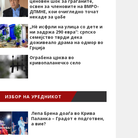
ценовен шок за граѓаните,
освен за членовите на ВМРО-
ДПМНЕ, кои очигледно точат
некаде за џабе
„Нѐ исфрли на улица со дете и
ни задржа 290 евра“: српско
семејство тврди дека
доживеало драма на одмор во
Грција
Ограбена црква во
кривопаланечко село
ИЗБОР НА УРЕДНИКОТ
Лепа Брена доаѓа во Крива
Паланка – Градот е подготвен,
а вие?