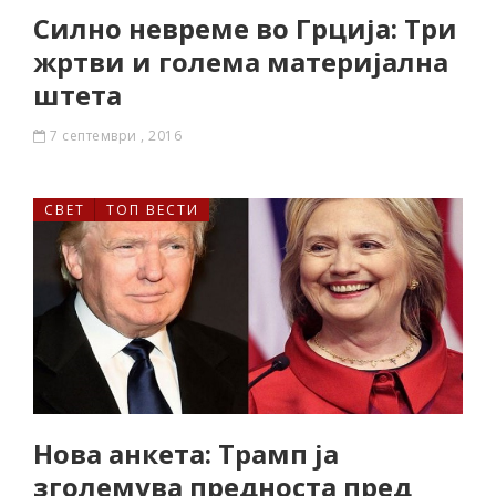
Силно невреме во Грција: Три
жртви и голема материјална
штета
7 септември , 2016
СВЕТ
ТОП ВЕСТИ
Нова анкета: Трамп ја
зголемува предноста пред