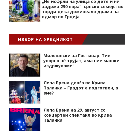
„Нѐ исфрли на улица со дете и ни
задржа 290 евра“: српско семејство
тврди дека доживеало драма на
одмор во Грција
ИЗБОР НА УРЕДНИКОТ
Милошески за Гостивар: Тие
упорно нѐ трујат, ама ние машки
издржуваме!
Лепа Брена доаѓа во Крива
Паланка – Градот е подготвен, а
вие?
Лепа Брена на 29. август со
концертен спектакл во Крива
Паланка