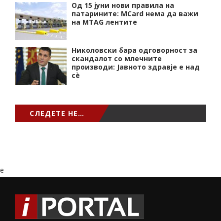
Од 15 јуни нови правила на
патарините: MCard нема да важи
на MTAG лентите
Николовски бара одговорност за
скандалот со млечните
производи: Јавното здравје е над
сѐ
СЛЕДЕТЕ НЕ…
e