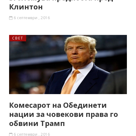
Клинтон
6 септември , 2016
СВЕТ
Комесарот на Обединети
нации за човекови права го
обвини Трамп
6 септември , 2016