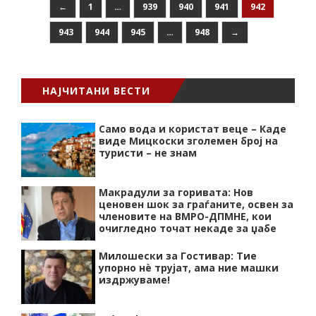
←
1
…
939
940
941
942
943
944
945
…
948
→
НАЈЧИТАНИ ВЕСТИ
Само вода и користат веце – Каде
виде Мицкоски зголемен број на
туристи – не знам
Макрадули за горивата: Нов
ценовен шок за граѓаните, освен за
членовите на ВМРО-ДПМНЕ, кои
очигледно точат некаде за џабе
Милошески за Гостивар: Тие
упорно нѐ трујат, ама ние машки
издржуваме!