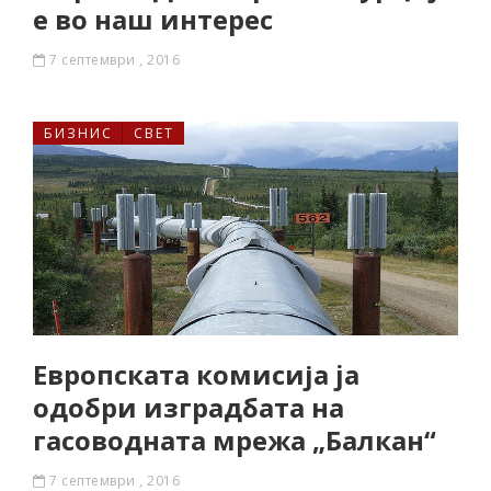
е во наш интерес
7 септември , 2016
БИЗНИС
СВЕТ
Европската комисија jа
одобри изградбатa на
гасоводната мрежа „Балкан“
7 септември , 2016