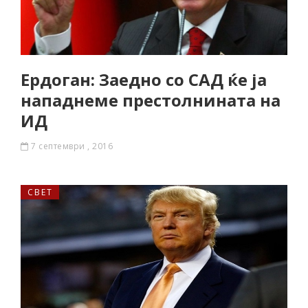
Ердоган: Заедно со САД ќе ја
нападнеме престолнината на
ИД
7 септември , 2016
СВЕТ