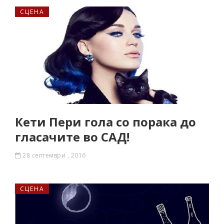
СЦЕНА
Кети Пери гола со порака до
гласачите во САД!
28 септември , 2016
СЦЕНА