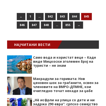
←
1
…
842
843
844
845
846
847
848
…
855
→
НАЈЧИТАНИ ВЕСТИ
Само вода и користат веце – Каде
виде Мицкоски зголемен број на
туристи – не знам
Макрадули за горивата: Нов
ценовен шок за граѓаните, освен за
членовите на ВМРО-ДПМНЕ, кои
очигледно точат некаде за џабе
„Нѐ исфрли на улица со дете и ни
задржа 290 евра“: српско семејство