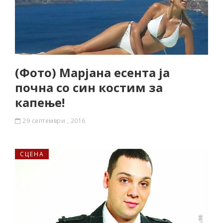
(Фото) Марјана есента ја
почна со син костим за
капење!
29 септември , 2016
СЦЕНА