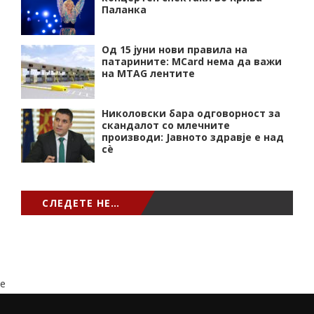
Паланка
Од 15 јуни нови правила на
патарините: MCard нема да важи
на MTAG лентите
Николовски бара одговорност за
скандалот со млечните
производи: Јавното здравје е над
сѐ
СЛЕДЕТЕ НЕ…
e