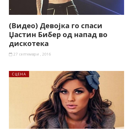
(Видео) Девојка го спаси
Џастин Бибер од напад во
дискотека
27 септември , 2016
СЦЕНА