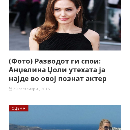
(Фото) Разводот ги спои:
Анџелина Џоли утехата ја
најде во овој познат актер
29 септември , 2016
СЦЕНА