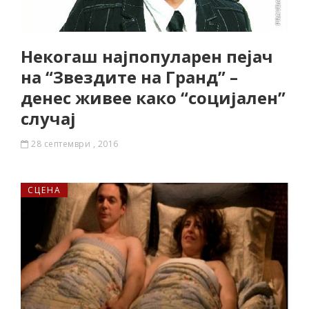
Некогаш најпопуларен пеjач
на “Звездите на Гранд” –
денес живее како “социјален”
случај
28 септември , 2016
СЦЕНА