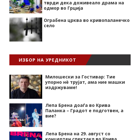
тврди дека доживеало драма на
одмор во Грција
Ограбена црква во кривопаланечко
село
ИЗБОР НА УРЕДНИКОТ
Милошески за Гостивар: Тие
упорно нѐ трујат, ама ние машки
издржуваме!
Лепа Брена доаѓа во Крива
Паланка – Градот е подготвен, а
вие?
Лепа Брена на 29. август со
концертен спектакл во Крива