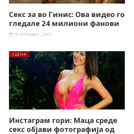
Секс за во Гинис: Ова видео го
гледале 24 милиони фанови
28 септември , 2016
СЦЕНА
Инстаграм гори: Маца среде
секс објави фотографија од