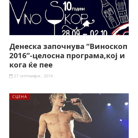
Денеска започнува “Виноскоп
2016”-целосна програма,кој и
кога ќе пее
27 септември , 2016
СЦЕНА