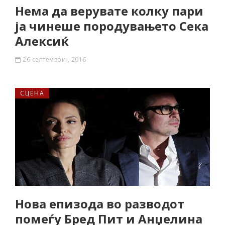
Нема да верувате колку пари
ја чинеше породувањето Сека
Алексиќ
26 септември , 2016
СЦЕНА
Нова епизода во разводот
помеѓу Бред Пит и Анџелина