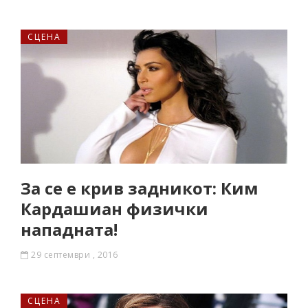
СЦЕНА
За се е крив задникот: Ким
Кардашиан физички
нападната!
29 септември , 2016
СЦЕНА