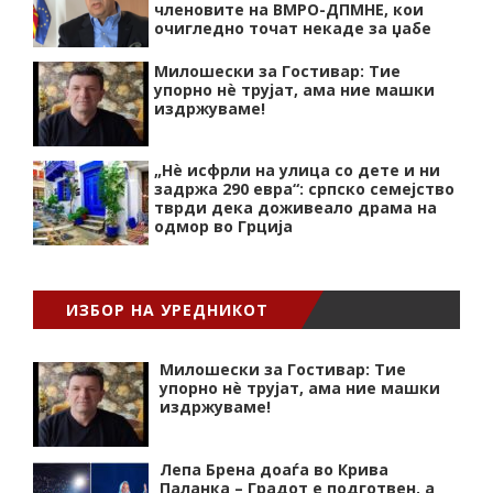
членовите на ВМРО-ДПМНЕ, кои
очигледно точат некаде за џабе
Милошески за Гостивар: Тие
упорно нѐ трујат, ама ние машки
издржуваме!
„Нѐ исфрли на улица со дете и ни
задржа 290 евра“: српско семејство
тврди дека доживеало драма на
одмор во Грција
ИЗБОР НА УРЕДНИКОТ
Милошески за Гостивар: Тие
упорно нѐ трујат, ама ние машки
издржуваме!
Лепа Брена доаѓа во Крива
Паланка – Градот е подготвен, а