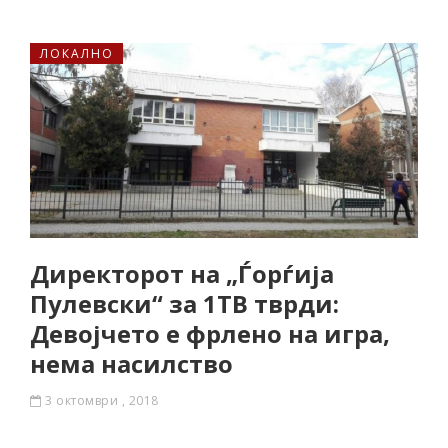
ЛОКАЛНО
Директорот на „Ѓорѓија
Пулевски“ за 1ТВ тврди:
Девојчето е фрлено на игра,
нема насилство
3 октомври , 2018