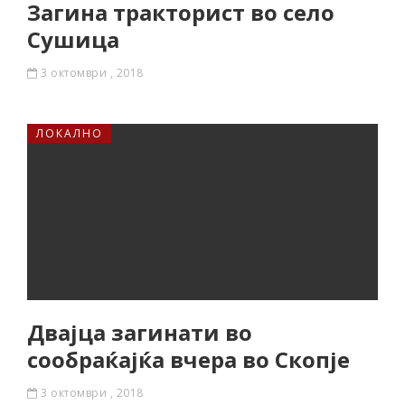
Загина тракторист во село
Сушица
3 октомври , 2018
ЛОКАЛНО
Двајца загинати во
сообраќајќa вчера во Скопје
3 октомври , 2018