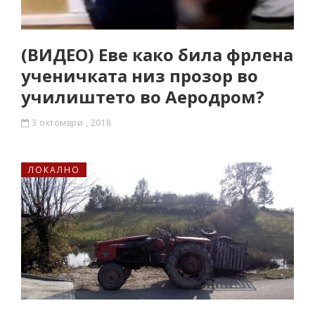
(ВИДЕО) Еве како била фрлена
ученичката низ прозор во
училиштето во Аеродром?
3 октомври , 2018
ЛОКАЛНО