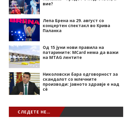
вие?
Лепа Брена на 29. август со
концертен спектакл во Крива
Паланка
Од 15 јуни нови правила на
патарините: MCard нема да важи
на MTAG лентите
Николовски бара одговорност за
скандалот со млечните
производи: Јавното здравје е над
сѐ
СЛЕДЕТЕ НЕ…