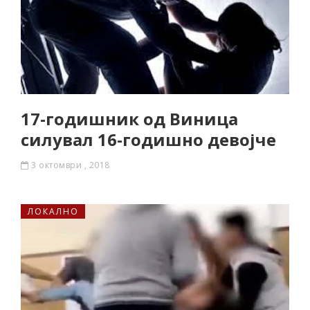
17-годишник од Виница
силувал 16-годишно девојче
3 октомври , 2018
ЛОКАЛНО