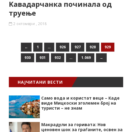
Kавадарчанка починала oд
труење
2 октомври , 2018
←
1
…
926
927
928
929
930
931
932
…
1.069
→
НАЈЧИТАНИ ВЕСТИ
Само вода и користат веце – Каде
виде Мицкоски зголемен број на
туристи – не знам
Макрадули за горивата: Нов
ценовен шок за граѓаните, освен за