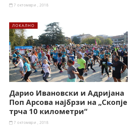
7 октомври , 2018
ЛОКАЛНО
Дарио Ивановски и Адријана
Поп Арсова најбрзи на „Скопје
трча 10 километри“
7 октомври , 2018