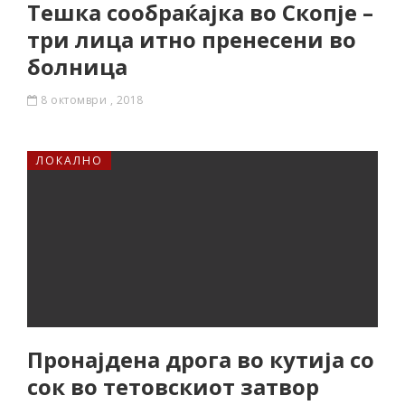
Тешка сообраќајка во Скопје –
три лица итно пренесени во
болница
8 октомври , 2018
ЛОКАЛНО
Пронајдена дрога во кутија со
сок во тетовскиот затвор