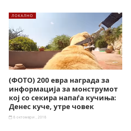
ЛОКАЛНО
(ФОТО) 200 евра награда за
информација за монструмот
кој со секира напаѓа кучиња:
Денес куче, утре човек
8 октомври , 2018