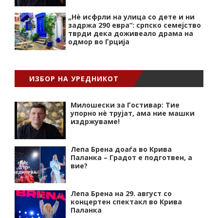
„Нѐ исфрли на улица со дете и ни
задржа 290 евра“: српско семејство
тврди дека доживеало драма на
одмор во Грција
ИЗБОР НА УРЕДНИКОТ
Милошески за Гостивар: Тие
упорно нѐ трујат, ама ние машки
издржуваме!
Лепа Брена доаѓа во Крива
Паланка – Градот е подготвен, а
вие?
Лепа Брена на 29. август со
концертен спектакл во Крива
Паланка