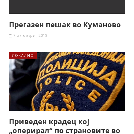
Прегазен пешак во Куманово
7 октомври , 2018
ЛОКАЛНО
Приведен крадец кој
„оперирал“ по страновите во