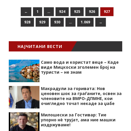
←
1
…
924
925
926
927
928
929
930
…
1.069
→
НАЈЧИТАНИ ВЕСТИ
Само вода и користат веце – Каде
виде Мицкоски зголемен број на
туристи – не знам
Макрадули за горивата: Нов
ценовен шок за граѓаните, освен за
членовите на ВМРО-ДПМНЕ, кои
очигледно точат некаде за џабе
Милошески за Гостивар: Тие
упорно нѐ трујат, ама ние машки
издржуваме!