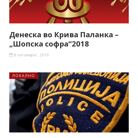
Денеска во Крива Паланка –
„Шопска софра“2018
8 октомври , 2018
ЛОКАЛНО