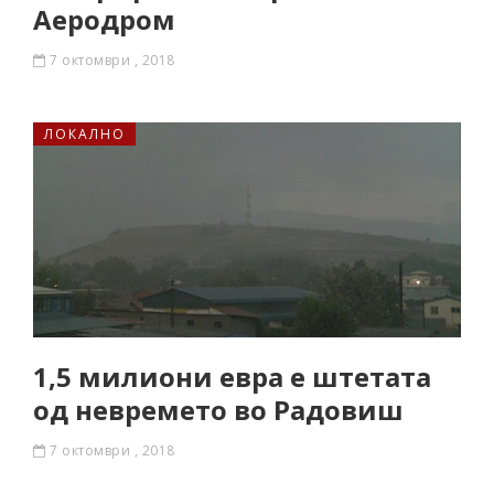
Аеродром
7 октомври , 2018
ЛОКАЛНО
1,5 милиони евра е штетата
од невремето во Радовиш
7 октомври , 2018