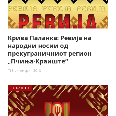
Крива Паланка: Ревија на
народни носии од
прекуграничниот регион
„Пчиња-Краиште“
8 октомври , 2018
ЛОКАЛНО