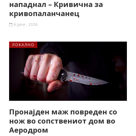
нападнал – Кривична за
кривопаланчанец
6 јуни , 2026
ЛОКАЛНО
Пронајден маж повреден со
нож во сопствениот дом во
Аеродром