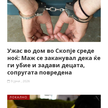
Ужас во дом во Скопје среде
ноќ: Маж се заканувал дека ќе
ги убие и задави децата,
сопругата повредена
9 јуни , 2026
ЛОКАЛНО