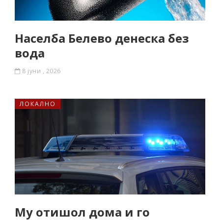
Населба Белево денеска без
вода
8 јуни , 2026
ЛОКАЛНО
Му отишол дома и го