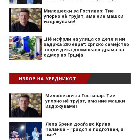
Милошески за Гостивар: Тие
упорно нѐ трујат, ама ние машки
издржуваме!
„Нѐ исфрли на улица со дете и ни
задржа 290 евра“: српско семејство
тврди дека доживеало драма на
одмор во Грција
ИЗБОР НА УРЕДНИКОТ
Милошески за Гостивар: Тие
упорно нѐ трујат, ама ние машки
издржуваме!
Лепа Брена доаѓа во Крива
Паланка – Градот е подготвен, а
вие?