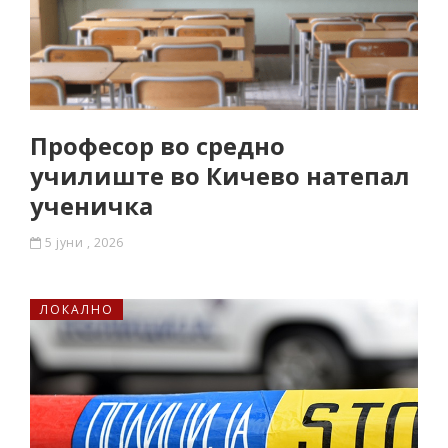
Професор во средно
училиште во Кичево натепал
ученичка
5 јуни , 2026
ЛОКАЛНО