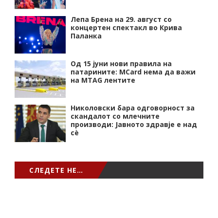
Лепа Брена на 29. август со
концертен спектакл во Крива
Паланка
Од 15 јуни нови правила на
патарините: MCard нема да важи
на MTAG лентите
Николовски бара одговорност за
скандалот со млечните
производи: Јавното здравје е над
сѐ
СЛЕДЕТЕ НЕ…