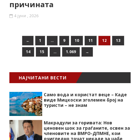
причината
4 јуни , 2026
←
1
…
9
10
11
12
13
14
15
…
1.069
→
НАЈЧИТАНИ ВЕСТИ
Само вода и користат веце – Каде
виде Мицкоски зголемен број на
туристи – не знам
Макрадули за горивата: Нов
ценовен шок за граѓаните, освен за
членовите на ВМРО-ДПМНЕ, кои
очигледно точат некаде за џабе