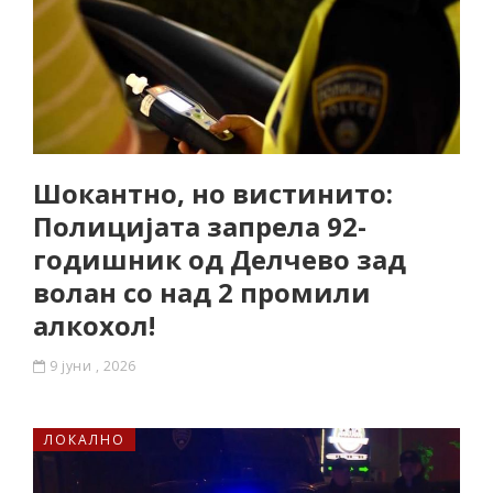
Шокантно, но вистинито:
Полицијата запрела 92-
годишник од Делчево зад
волан со над 2 промили
алкохол!
9 јуни , 2026
ЛОКАЛНО