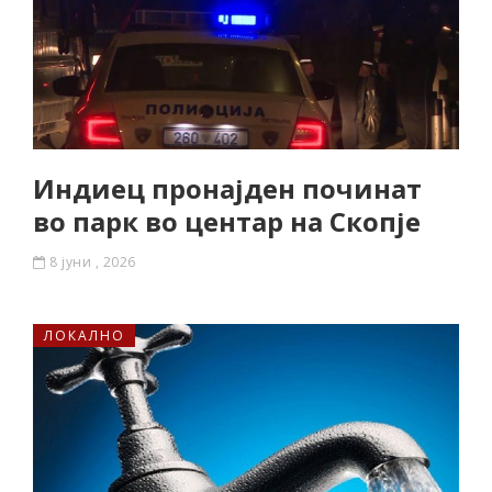
Индиец пронајден починат
во парк во центар на Скопје
8 јуни , 2026
ЛОКАЛНО