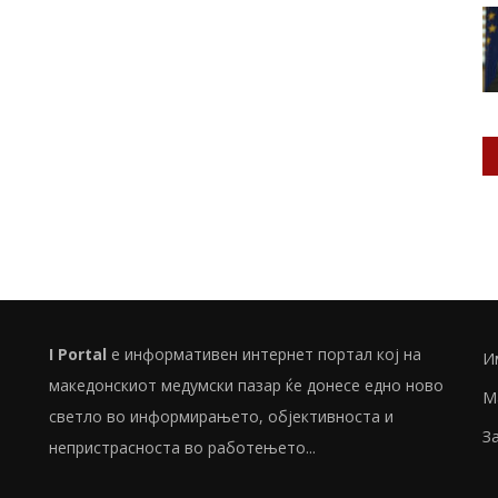
I Portal
е информативен интернет портал кој на
И
македонскиот медумски пазар ќе донесе едно ново
М
светло во информирањето, објективноста и
З
непристрасноста во работењето...