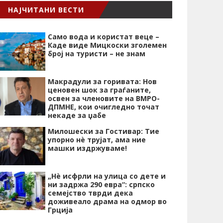
НАЈЧИТАНИ ВЕСТИ
Само вода и користат веце –
Каде виде Мицкоски зголемен
број на туристи – не знам
Макрадули за горивата: Нов
ценовен шок за граѓаните,
освен за членовите на ВМРО-
ДПМНЕ, кои очигледно точат
некаде за џабе
Милошески за Гостивар: Тие
упорно нѐ трујат, ама ние
машки издржуваме!
„Нѐ исфрли на улица со дете и
ни задржа 290 евра“: српско
семејство тврди дека
доживеало драма на одмор во
Грција