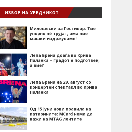
ИЗБОР НА УРЕДНИКОТ
Милошески за Гостивар: Тие
упорно нѐ трујат, ама ние
машки издржуваме!
Лепа Брена доаѓа во Крива
Паланка – Градот е подготвен,
а вие?
Лепа Брена на 29. август со
концертен спектакл во Крива
Паланка
Од 15 јуни нови правила на
патарините: MCard нема да
важи на MTAG лентите