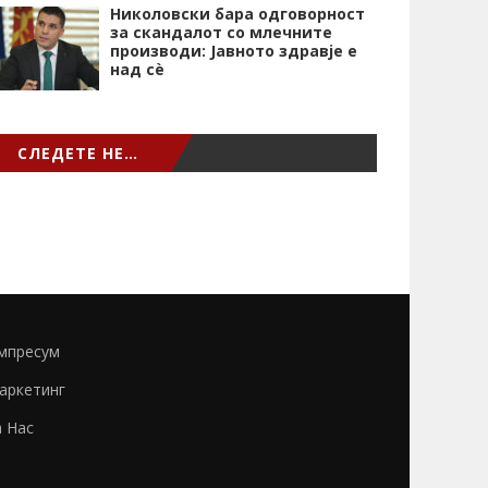
Николовски бара одговорност
за скандалот со млечните
производи: Јавното здравје е
над сѐ
СЛЕДЕТЕ НЕ…
мпресум
аркетинг
а Нас