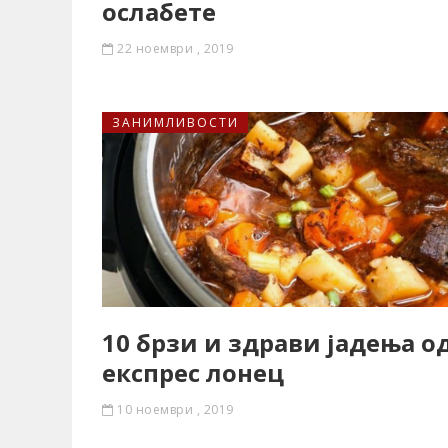
ослабете
22 ноември , 2019
ЗАНИМЛИВОСТИ
10 брзи и здрави јадења о
експрес лонец
10 ноември , 2019