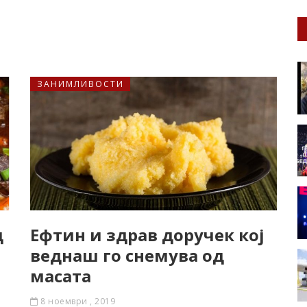
ЗАНИМЛИВОСТИ
д
Ефтин и здрав доручек кој
веднаш го снемува од
масата
8 ноември , 2019