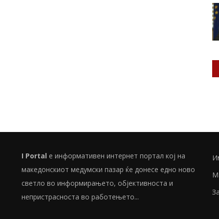
I Portal
е информативен интернет портал кој на
И
македонскиот медумски пазар ќе донесе едно ново
М
светло во информирањето, објективноста и
З
непристрасноста во работењето...