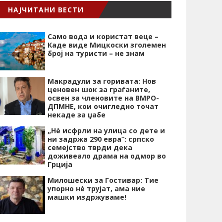
НАЈЧИТАНИ ВЕСТИ
Само вода и користат веце –
Каде виде Мицкоски зголемен
број на туристи – не знам
Макрадули за горивата: Нов
ценовен шок за граѓаните,
освен за членовите на ВМРО-
ДПМНЕ, кои очигледно точат
некаде за џабе
„Нѐ исфрли на улица со дете и
ни задржа 290 евра“: српско
семејство тврди дека
доживеало драма на одмор во
Грција
Милошески за Гостивар: Тие
упорно нѐ трујат, ама ние
машки издржуваме!