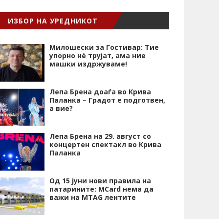
ИЗБОР НА УРЕДНИКОТ
Милошески за Гостивар: Тие
упорно нѐ трујат, ама ние
машки издржуваме!
Лепа Брена доаѓа во Крива
Паланка – Градот е подготвен,
а вие?
Лепа Брена на 29. август со
концертен спектакл во Крива
Паланка
Од 15 јуни нови правила на
патарините: MCard нема да
важи на MTAG лентите