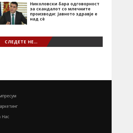
Николовски бара одговорност
за скандалот со млечните
производи: Јавното здравје е
над сѐ
СЛЕДЕТЕ НЕ…
мпресум
аркетинг
а Нас