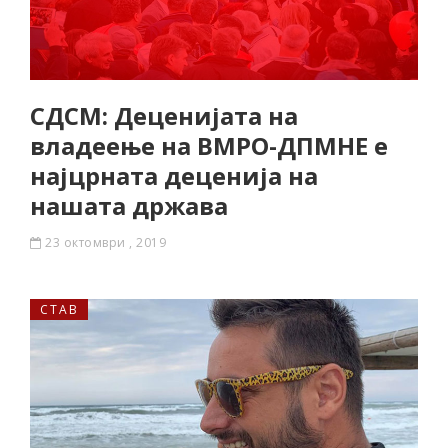
СДСМ: Деценијата на
владеење на ВМРО-ДПМНЕ е
најцрната деценија на
нашата држава
23 октомври , 2019
СТАВ