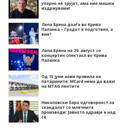
упорно нѐ трујат, ама ние машки
издржуваме!
Лепа Брена доаѓа во Крива
Паланка – Градот е подготвен, а
вие?
Лепа Брена на 29. август со
концертен спектакл во Крива
Паланка
Од 15 јуни нови правила на
патарините: MCard нема да важи
на MTAG лентите
Николовски бара одговорност за
скандалот со млечните
производи: Јавното здравје е над
сѐ