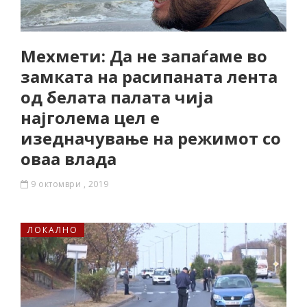
Мехмети: Да не запаѓаме во
замката на расипаната лента
од белата палата чија
најголема цел е
изедначување на режимот со
оваа влада
9 октомври , 2019
ЛОКАЛНО