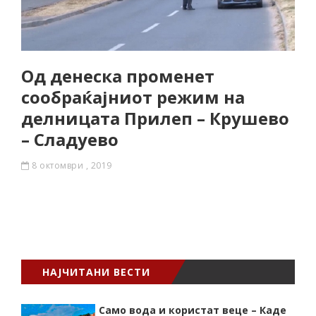
Од денеска променет
сообраќајниот режим на
делницата Прилеп – Крушево
– Сладуево
8 октомври , 2019
НАЈЧИТАНИ ВЕСТИ
Само вода и користат веце – Каде