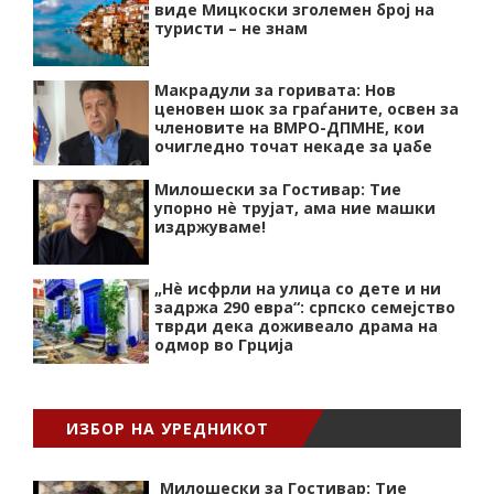
виде Мицкоски зголемен број на
туристи – не знам
Макрадули за горивата: Нов
ценовен шок за граѓаните, освен за
членовите на ВМРО-ДПМНЕ, кои
очигледно точат некаде за џабе
Милошески за Гостивар: Тие
упорно нѐ трујат, ама ние машки
издржуваме!
„Нѐ исфрли на улица со дете и ни
задржа 290 евра“: српско семејство
тврди дека доживеало драма на
одмор во Грција
ИЗБОР НА УРЕДНИКОТ
Милошески за Гостивар: Тие