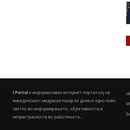
I Portal
е информативен интернет портал кој на
И
македонскиот медумски пазар ќе донесе едно ново
М
светло во информирањето, објективноста и
З
непристрасноста во работењето...