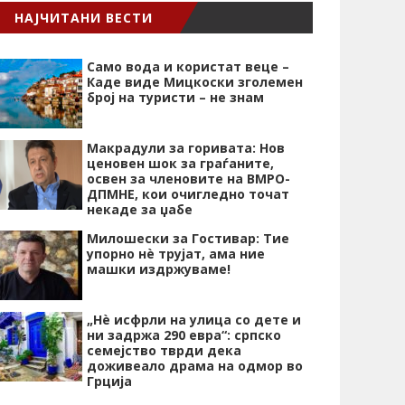
НАЈЧИТАНИ ВЕСТИ
Само вода и користат веце –
Каде виде Мицкоски зголемен
број на туристи – не знам
Макрадули за горивата: Нов
ценовен шок за граѓаните,
освен за членовите на ВМРО-
ДПМНЕ, кои очигледно точат
некаде за џабе
Милошески за Гостивар: Тие
упорно нѐ трујат, ама ние
машки издржуваме!
„Нѐ исфрли на улица со дете и
ни задржа 290 евра“: српско
семејство тврди дека
доживеало драма на одмор во
Грција