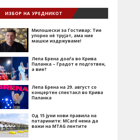
ИЗБОР НА УРЕДНИКОТ
Милошески за Гостивар: Тие
упорно нѐ трујат, ама ние
машки издржуваме!
Лепа Брена доаѓа во Крива
Паланка – Градот е подготвен,
а вие?
Лепа Брена на 29. август со
концертен спектакл во Крива
Паланка
Од 15 јуни нови правила на
патарините: MCard нема да
важи на MTAG лентите