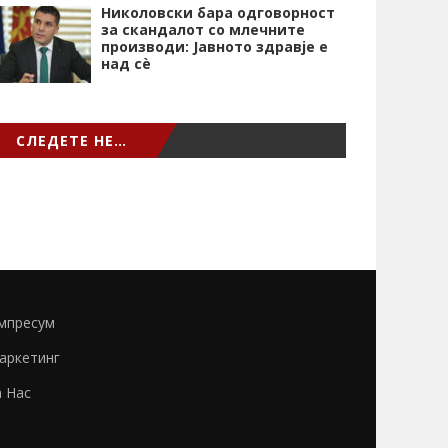
Николовски бара одговорност
за скандалот со млечните
производи: Јавното здравје е
над сѐ
СЛЕДЕТЕ НЕ…
мпресум
аркетинг
а Нас