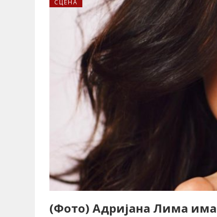
СЦЕНА
(Фото) Адријана Лима им