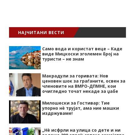
НАЈЧИТАНИ ВЕСТИ
Само вода и користат веце – Каде
виде Мицкоски зголемен број на
туристи – не знам
Макрадули за горивата: Нов
ценовен шок за граѓаните, освен за
членовите на ВМРО-ДПМНЕ, кои
очигледно точат некаде за џабе
Милошески за Гостивар: Тие
упорно нѐ трујат, ама ние машки
издржуваме!
„Нѐ исфрли на улица со дете и ни