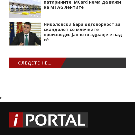
патарините: MCard нема да важи
на MTAG лентите
Николовски бара одговорност за
скандалот со млечните
производи: Јавното здравје е над
сѐ
СЛЕДЕТЕ НЕ…
e