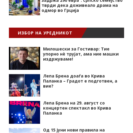
задржа 290 евра“: српско семејство
тврди дека доживеало драма на
одмор во Грција
ИЗБОР НА УРЕДНИКОТ
Милошески за Гостивар: Тие
упорно нѐ трујат, ама ние машки
издржуваме!
Лепа Брена доаѓа во Крива
Паланка – Градот е подготвен, а
вие?
Лепа Брена на 29. август со
концертен спектакл во Крива
Паланка
Од 15 јуни нови правила на