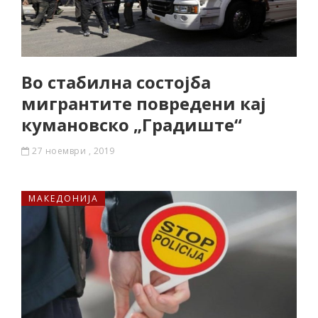
Во стабилна состојба
мигрантите повредени кај
кумановско „Градиште“
27 ноември , 2019
МАКЕДОНИЈА