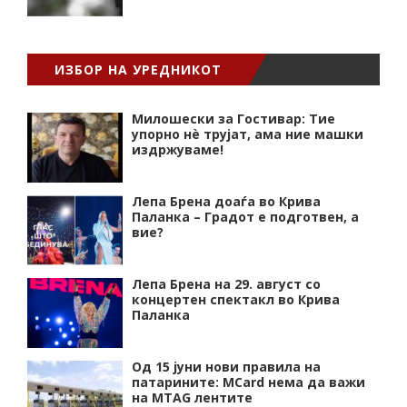
ИЗБОР НА УРЕДНИКОТ
Милошески за Гостивар: Тие
упорно нѐ трујат, ама ние машки
издржуваме!
Лепа Брена доаѓа во Крива
Паланка – Градот е подготвен, а
вие?
Лепа Брена на 29. август со
концертен спектакл во Крива
Паланка
Од 15 јуни нови правила на
патарините: MCard нема да важи
на MTAG лентите