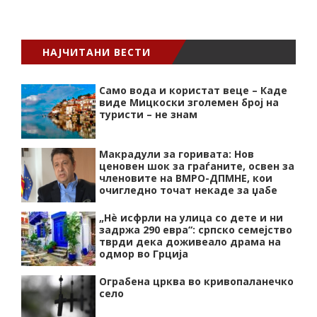
НАЈЧИТАНИ ВЕСТИ
Само вода и користат веце – Каде
виде Мицкоски зголемен број на
туристи – не знам
Макрадули за горивата: Нов
ценовен шок за граѓаните, освен за
членовите на ВМРО-ДПМНЕ, кои
очигледно точат некаде за џабе
„Нѐ исфрли на улица со дете и ни
задржа 290 евра“: српско семејство
тврди дека доживеало драма на
одмор во Грција
Ограбена црква во кривопаланечко
село