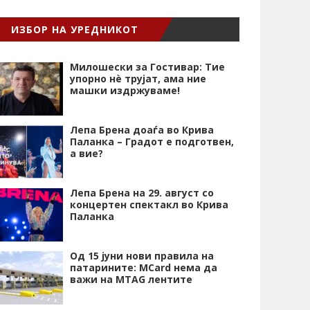
ИЗБОР НА УРЕДНИКОТ
Милошески за Гостивар: Тие
упорно нѐ трујат, ама ние
машки издржуваме!
Лепа Брена доаѓа во Крива
Паланка – Градот е подготвен,
а вие?
Лепа Брена на 29. август со
концертен спектакл во Крива
Паланка
Од 15 јуни нови правила на
патарините: MCard нема да
важи на MTAG лентите