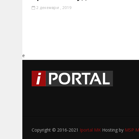
2 декември , 2019
e
Copyright © 2016-2021
Iportal MK
Hosting by
MSP My