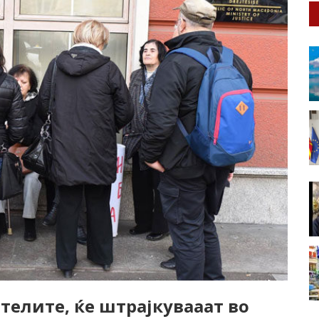
телите, ќе штрајкувааат во