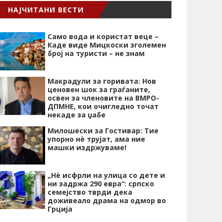
НАЈЧИТАНИ ВЕСТИ
Само вода и користат веце –
Каде виде Мицкоски зголемен
број на туристи – не знам
Макрадули за горивата: Нов
ценовен шок за граѓаните,
освен за членовите на ВМРО-
ДПМНЕ, кои очигледно точат
некаде за џабе
Милошески за Гостивар: Тие
упорно нѐ трујат, ама ние
машки издржуваме!
„Нѐ исфрли на улица со дете и
ни задржа 290 евра“: српско
семејство тврди дека
доживеало драма на одмор во
Грција