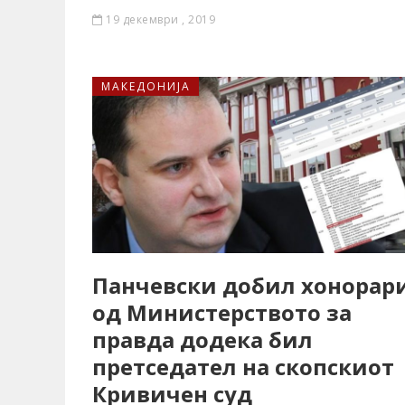
19 декември , 2019
МАКЕДОНИЈА
Панчевски добил хонорар
од Министерството за
правда додека бил
претседател на скопскиот
Кривичен суд