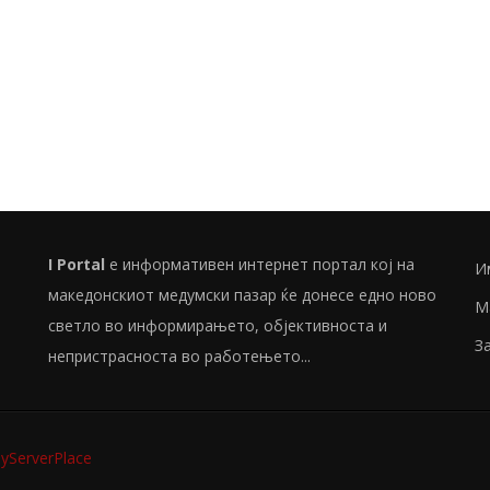
I Portal
е информативен интернет портал кој на
И
македонскиот медумски пазар ќе донесе едно ново
М
светло во информирањето, објективноста и
З
непристрасноста во работењето...
ServerPlace