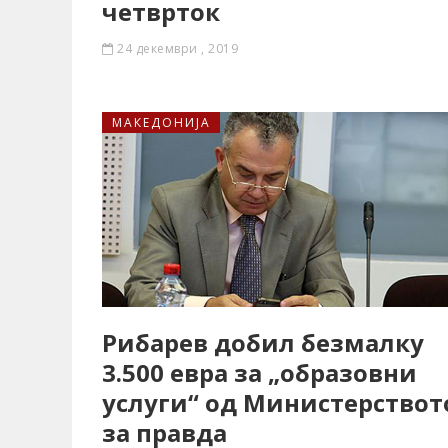
четврток
24 декември , 2019
МАКЕДОНИЈА
Рибарев добил безмалку
3.500 евра за „образовни
услуги“ од Министерствот
за правда