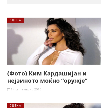
СЦЕНА
(Фото) Ким Кардашијан и
нејзиното моќно “оружје”
14 септември , 2016
СЦЕНА