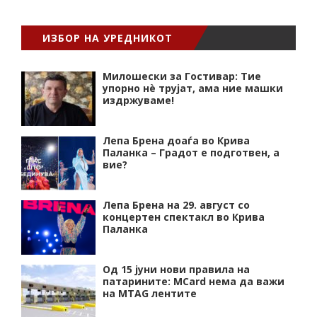
ИЗБОР НА УРЕДНИКОТ
Милошески за Гостивар: Тие
упорно нѐ трујат, ама ние машки
издржуваме!
Лепа Брена доаѓа во Крива
Паланка – Градот е подготвен, а
вие?
Лепа Брена на 29. август со
концертен спектакл во Крива
Паланка
Од 15 јуни нови правила на
патарините: MCard нема да важи
на MTAG лентите