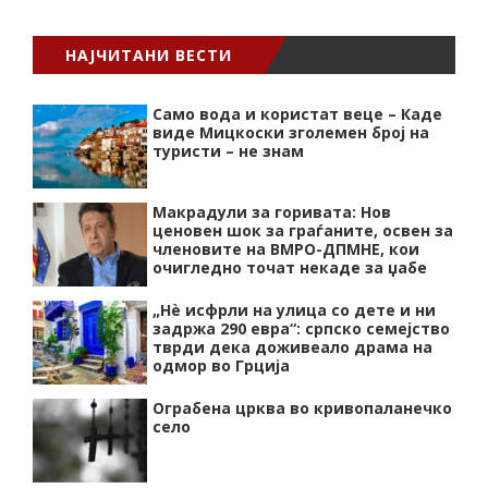
НАЈЧИТАНИ ВЕСТИ
Само вода и користат веце – Каде
виде Мицкоски зголемен број на
туристи – не знам
Макрадули за горивата: Нов
ценовен шок за граѓаните, освен за
членовите на ВМРО-ДПМНЕ, кои
очигледно точат некаде за џабе
„Нѐ исфрли на улица со дете и ни
задржа 290 евра“: српско семејство
тврди дека доживеало драма на
одмор во Грција
Ограбена црква во кривопаланечко
село