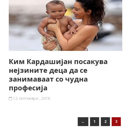
Ким Кардашијан посакува
нејзините деца да се
занимаваат со чудна
професија
12 септември , 2016
←
1
2
3