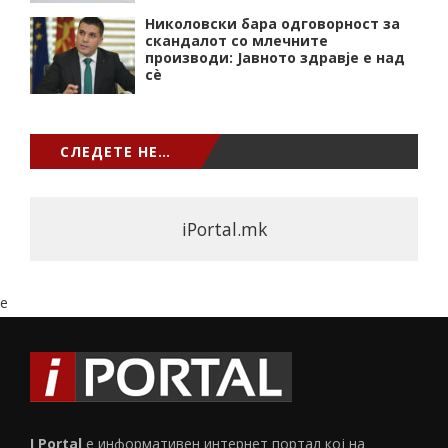
Николовски бара одговорност за
скандалот со млечните
производи: Јавното здравје е над
сѐ
СЛЕДЕТЕ НЕ…
iPortal.mk
e
I Portal
е информативен интернет портал кој на