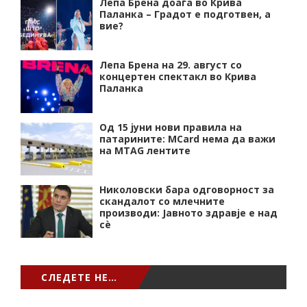
Лепа Брена доаѓа во Крива
Паланка – Градот е подготвен, а
вие?
Лепа Брена на 29. август со
концертен спектакл во Крива
Паланка
Од 15 јуни нови правила на
патарините: MCard нема да важи
на MTAG лентите
Николовски бара одговорност за
скандалот со млечните
производи: Јавното здравје е над
сѐ
СЛЕДЕТЕ НЕ…