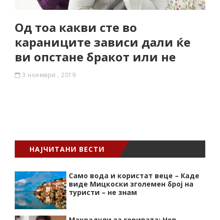
Од тоа какви сте во
караниците зависи дали ќе
ви опстане бракот или не
3 ноември , 2019
НАЈЧИТАНИ ВЕСТИ
Само вода и користат веце – Каде
виде Мицкоски зголемен број на
туристи – не знам
Макрадули за горивата: Нов