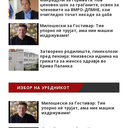
ценовен шок за граѓаните, освен за
членовите на ВМРО-ДПМНЕ, кои
очигледно точат некаде за џабе
Милошески за Гостивар: Тие
упорно нѐ трујат, ама ние машки
издржуваме!
Затворено родилиште, гинеколози
пред пензија: Неизвесна иднина на
грижата за женско здравје во
Крива Паланка
ИЗБОР НА УРЕДНИКОТ
Милошески за Гостивар: Тие
упорно нѐ трујат, ама ние машки
издржуваме!