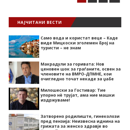
НАЈЧИТАНИ ВЕСТИ
Само вода и користат веце – Каде
виде Мицкоски зголемен број на
туристи – не знам
Макрадули за горивата: Нов
ценовен шок за граѓаните, освен за
членовите на ВМРО-ДПМНЕ, кои
очигледно точат некаде за џабе
Милошески за Гостивар: Тие
упорно нѐ трујат, ама ние машки
издржуваме!
Затворено родилиште, гинеколози
пред пензија: Неизвесна иднина на
грижата за женско здравје во