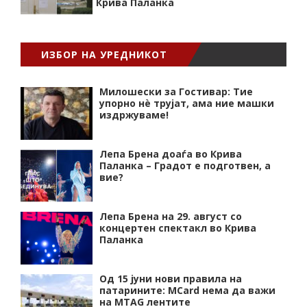
Крива Паланка
ИЗБОР НА УРЕДНИКОТ
Милошески за Гостивар: Тие
упорно нѐ трујат, ама ние машки
издржуваме!
Лепа Брена доаѓа во Крива
Паланка – Градот е подготвен, а
вие?
Лепа Брена на 29. август со
концертен спектакл во Крива
Паланка
Од 15 јуни нови правила на
патарините: MCard нема да важи
на MTAG лентите