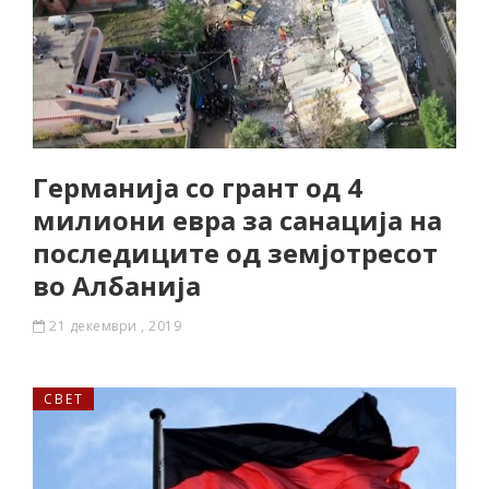
Германија со грант од 4
милиони евра за санација на
последиците од земјотресот
во Албанија
21 декември , 2019
СВЕТ