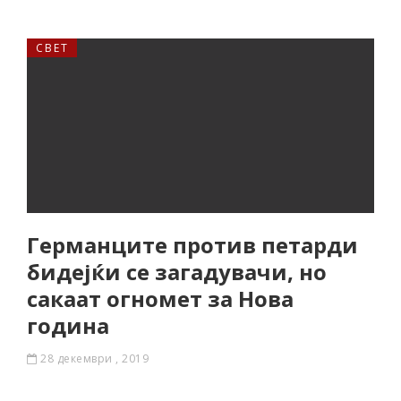
СВЕТ
Германците против петарди
бидејќи се загадувачи, но
сакаат огномет за Нова
година
28 декември , 2019