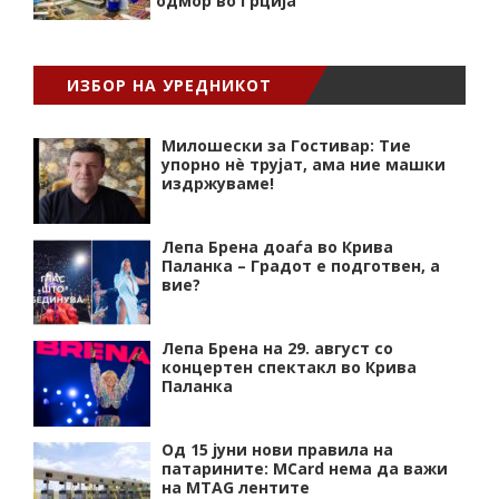
одмор во Грција
ИЗБОР НА УРЕДНИКОТ
Милошески за Гостивар: Тие
упорно нѐ трујат, ама ние машки
издржуваме!
Лепа Брена доаѓа во Крива
Паланка – Градот е подготвен, а
вие?
Лепа Брена на 29. август со
концертен спектакл во Крива
Паланка
Од 15 јуни нови правила на
патарините: MCard нема да важи
на MTAG лентите