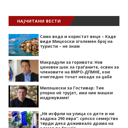
НАЈЧИТАНИ ВЕСТИ
Само вода и користат веце – Каде
виде Мицкоски зголемен број на
туристи – не знам
Макрадули за горивата: Нов
ценовен шок за граѓаните, освен за
членовите на ВМРО-ДПМНЕ, кои
очигледно точат некаде за џабе
Милошески за Гостивар: Тие
упорно нѐ трујат, ама ние машки
издржуваме!
„Нѐ исфрли на улица со дете и ни
задржа 290 евра“: српско семејство
тврди дека доживеало драма на