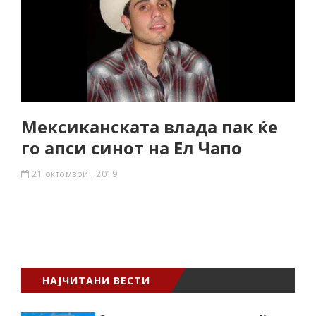
Мексиканската влада пак ќе
го апси синот на Ел Чапо
21 октомври , 2019
НАЈЧИТАНИ ВЕСТИ