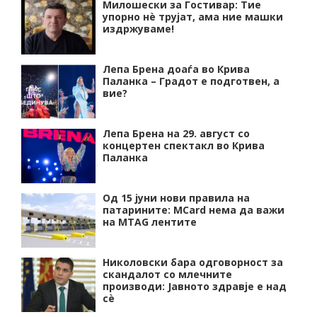
Милошески за Гостивар: Тие
упорно нѐ трујат, ама ние машки
издржуваме!
Лепа Брена доаѓа во Крива
Паланка – Градот е подготвен, а
вие?
Лепа Брена на 29. август со
концертен спектакл во Крива
Паланка
Од 15 јуни нови правила на
патарините: MCard нема да важи
на MTAG лентите
Николовски бара одговорност за
скандалот со млечните
производи: Јавното здравје е над
сѐ