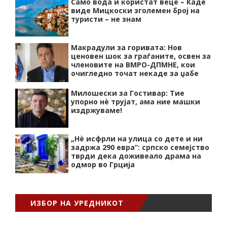
Само вода и користат веце – Каде
виде Мицкоски зголемен број на
туристи – не знам
Макрадули за горивата: Нов
ценовен шок за граѓаните, освен за
членовите на ВМРО-ДПМНЕ, кои
очигледно точат некаде за џабе
Милошески за Гостивар: Тие
упорно нѐ трујат, ама ние машки
издржуваме!
„Нѐ исфрли на улица со дете и ни
задржа 290 евра“: српско семејство
тврди дека доживеало драма на
одмор во Грција
ИЗБОР НА УРЕДНИКОТ