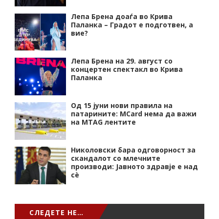
Лепа Брена доаѓа во Крива
Паланка – Градот е подготвен, а
вие?
Лепа Брена на 29. август со
концертен спектакл во Крива
Паланка
Од 15 јуни нови правила на
патарините: MCard нема да важи
на MTAG лентите
Николовски бара одговорност за
скандалот со млечните
производи: Јавното здравје е над
сѐ
СЛЕДЕТЕ НЕ…