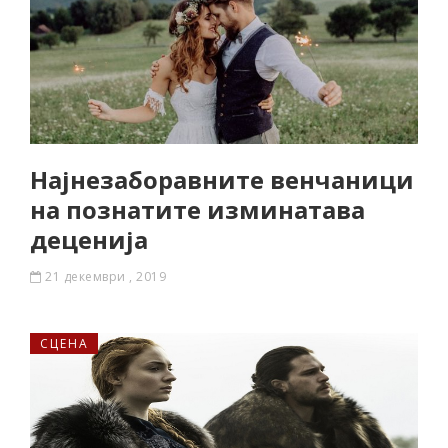
Најнезаборавните венчаници
на познатите изминатава
деценија
21 декември , 2019
СЦЕНА