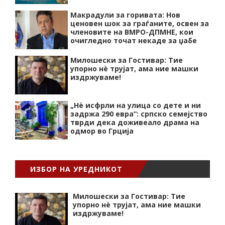
Макрадули за горивата: Нов
ценовен шок за граѓаните, освен за
членовите на ВМРО-ДПМНЕ, кои
очигледно точат некаде за џабе
Милошески за Гостивар: Тие
упорно нѐ трујат, ама ние машки
издржуваме!
„Нѐ исфрли на улица со дете и ни
задржа 290 евра“: српско семејство
тврди дека доживеало драма на
одмор во Грција
ИЗБОР НА УРЕДНИКОТ
Милошески за Гостивар: Тие
упорно нѐ трујат, ама ние машки
издржуваме!