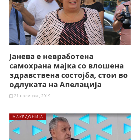
Јанева е невработена
самохрана мајка со влошена
здравствена состојба, стои во
одлуката на Апелација
21 ноември , 2019
МАКЕДОНИЈА