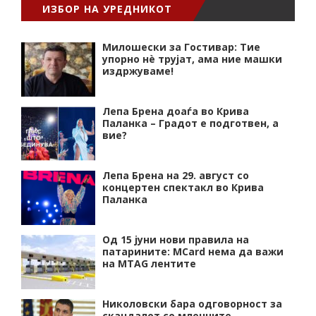
ИЗБОР НА УРЕДНИКОТ
Милошески за Гостивар: Тие
упорно нѐ трујат, ама ние машки
издржуваме!
Лепа Брена доаѓа во Крива
Паланка – Градот е подготвен, а
вие?
Лепа Брена на 29. август со
концертен спектакл во Крива
Паланка
Од 15 јуни нови правила на
патарините: MCard нема да важи
на MTAG лентите
Николовски бара одговорност за
скандалот со млечните