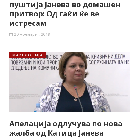
пуштија Јанева во домашен
притвор: Од гаќи ќе ве
истресам
20 ноември , 2019
МАКЕДОНИЈА
Апелација одлучува по нова
жалба од Катица Јанева