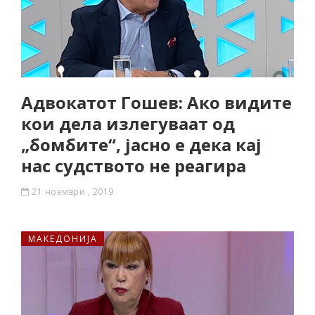
Адвокатот Гошев: Ако видите
кои дела излегуваат од
„бомбите“, јасно е дека кај
нас судството не реагира
21 ноември , 2019
МАКЕДОНИЈА