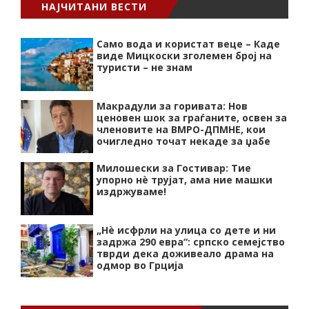
НАЈЧИТАНИ ВЕСТИ
Само вода и користат веце – Каде
виде Мицкоски зголемен број на
туристи – не знам
Макрадули за горивата: Нов
ценовен шок за граѓаните, освен за
членовите на ВМРО-ДПМНЕ, кои
очигледно точат некаде за џабе
Милошески за Гостивар: Тие
упорно нѐ трујат, ама ние машки
издржуваме!
„Нѐ исфрли на улица со дете и ни
задржа 290 евра“: српско семејство
тврди дека доживеало драма на
одмор во Грција