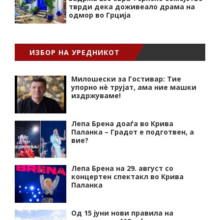
тврди дека доживеало драма на
одмор во Грција
ИЗБОР НА УРЕДНИКОТ
Милошески за Гостивар: Тие
упорно нѐ трујат, ама ние машки
издржуваме!
Лепа Брена доаѓа во Крива
Паланка – Градот е подготвен, а
вие?
Лепа Брена на 29. август со
концертен спектакл во Крива
Паланка
Од 15 јуни нови правила на