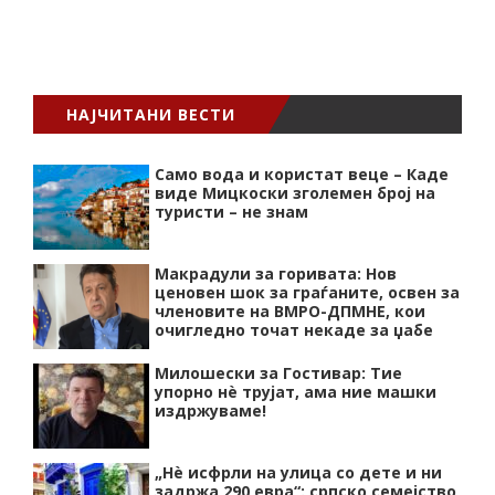
НАЈЧИТАНИ ВЕСТИ
Само вода и користат веце – Каде
виде Мицкоски зголемен број на
туристи – не знам
Макрадули за горивата: Нов
ценовен шок за граѓаните, освен за
членовите на ВМРО-ДПМНЕ, кои
очигледно точат некаде за џабе
Милошески за Гостивар: Тие
упорно нѐ трујат, ама ние машки
издржуваме!
„Нѐ исфрли на улица со дете и ни
задржа 290 евра“: српско семејство