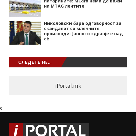
патарините: MCard нема да важи
на MTAG лентите
Николовски бара одговорност за
скандалот со млечните
производи: Јавното здравје е над
сѐ
СЛЕДЕТЕ НЕ…
iPortal.mk
e