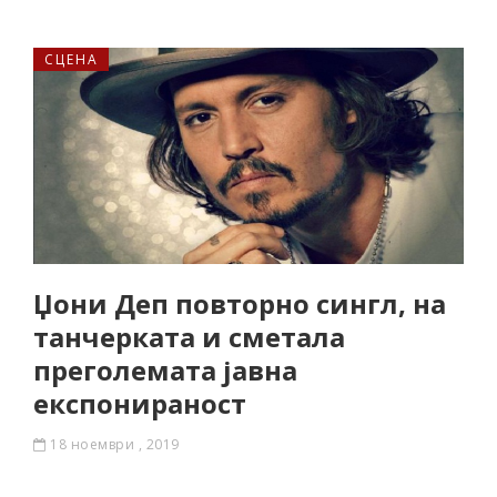
СЦЕНА
Џони Деп повторно сингл, на
танчерката и сметала
преголемата јавна
експонираност
18 ноември , 2019