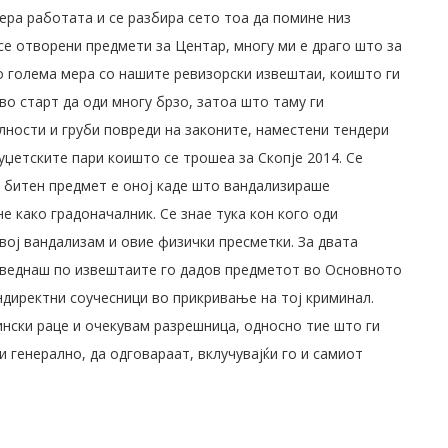
тера работата и се разбира сето тоа да помине низ
се отворени предмети за Центар, многу ми е драго што за
во голема мера со нашите ревизорски извештаи, коишто ги
во старт да оди многу брзо, затоа што таму ги
лности и груби повреди на законите, наместени тендери
уџетските пари коишто се трошеа за Скопје 2014. Се
у битен предмет е оној каде што вандализираше
 како градоначалник. Се знае тука кон кого оди
вој вандализам и овие физички пресметки. За двата
4 веднаш по извештаите го дадов предметот во Основното
ндиректни соучесници во прикривање на тој криминал.
ински раце и очекувам разрешница, односно тие што ги
и генерално, да одговараат, вклучувајќи го и самиот