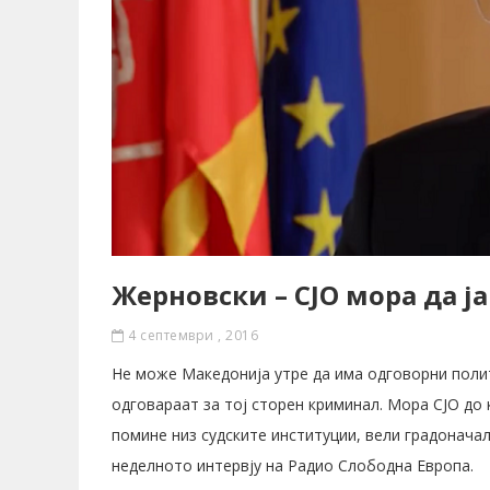
Жерновски – СЈО мора да ја
4 септември , 2016
Не може Македонија утре да има одговорни полит
одговараат за тој сторен криминал. Мора СЈО до к
помине низ судските институции, вели градонача
неделното интервју на Радио Слободна Европа.