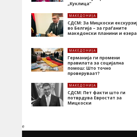
„Куклица“
МАКЕДОНИЈА
СДСМ: За Мицкоски екскурзи
во Белгија – за граѓаните
македонски планини и езера
МАКЕДОНИЈА
Германија ги промени
правилата за социјална
помош: Што точно
проверуваат?
МАКЕДОНИЈА
СДСМ: Пет факти што ги
потврдува Евростат за
Мицкоски
e