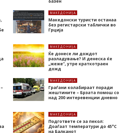
базен
МАКЕДОНИЈА
,
Македонски туристи останаа
о
без регистарски таблички во
бе
Грција
МАКЕДОНИЈА
Ќе донесе ли дождот
да
разладување? И денеска ќе
„жеже“, утре краткотраен
дожд
МАКЕДОНИЈА
 –
Граѓани колабираат поради
жештините – Брзата помош со
над 200 интеревенции дневно
МАКЕДОНИЈА
Подгответе се за пекол:
за
Доаѓаат температури до 45°C
на Балканот