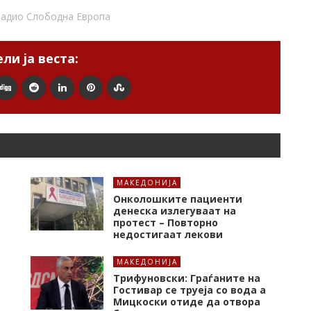
адио Слободна Европа
ли ја веста:
МАКЕДОНИЈА
Онколошките пациенти
денеска излегуваат на
протест – Повторно
недостигаат лекови
МАКЕДОНИЈА
Трифуновски: Граѓаните на
Гостивар се труеја со вода а
Мицкоски отиде да отвора