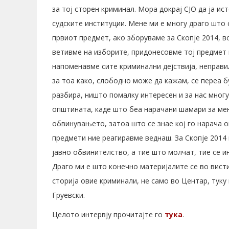
за тој сторен криминал. Мора докрај СЈО да ја ис
судските институции. Мене ми е многу драго што 
првиот предмет, ако зборуваме за Скопје 2014, 
ветивме на изборите, придонесовме тој предмет 
напоменавме сите криминални дејствија, неправи
за тоа како, слободно може да кажам, се переа б
разбира, ништо помалку интересен и за нас мног
општината, каде што беа нарачани шамари за мене
обвинувањето, затоа што се знае кој го нарача о
предмети ние реагиравме веднаш. За Скопје 201
јавно обвинителство, а тие што молчат, тие се и
Драго ми е што конечно материјалите се во вист
сторија овие криминали, не само во Центар, туку 
Груевски.
Целото интервју прочитајте го
тука
.