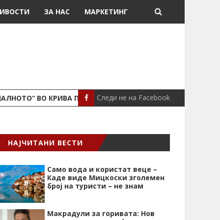
ИВОСТИ
ЗА НАС
МАРКЕТИНГ
Следи не на Facebook
ЈАЛНОТО“ ВО КРИВА ПАЛАНКА
ПОЖАР ВО СТАН
ЛОКАЛНО
НАЈЧИТАНИ ВЕСТИ
Само вода и користат веце –
Каде виде Мицкоски зголемен
број на туристи – не знам
Макрадули за горивата: Нов