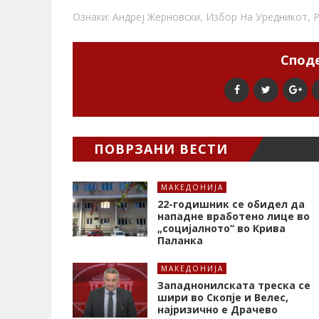
Ознаки:
Андреј Жерновски
,
Избор На Уредникот
,
Р
Споде
ПОВРЗАНИ ВЕСТИ
МАКЕДОНИЈА
22-годишник се обидел да
нападне вработено лице во
„социјалното“ во Крива
Паланка
МАКЕДОНИЈА
Западнонилската треска се
шири во Скопје и Велес,
најризично е Драчево