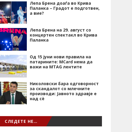
Лепа Брена доаѓа во Крива
Паланка – Градот е подготвен,
а вие?
Лепа Брена на 29. август со
концертен спектакл во Крива
Паланка
Од 15 јуни нови правила на
патарините: MCard нема да
важи на MTAG лентите
Николовски бара одговорност
за скандалот со млечните
производи: Јавното здравје е
над сѐ
СЛЕДЕТЕ НЕ…