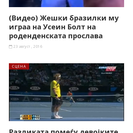
(Видео) Жешки бразилки му
играа на Усеин Болт на
роденденската прослава
23 август , 2016
СЦЕНА
Разликата помеѓу девојките