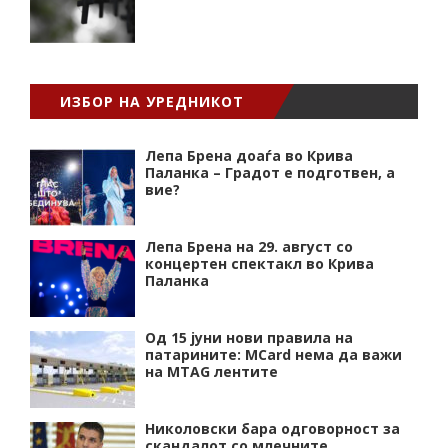
ИЗБОР НА УРЕДНИКОТ
Лепа Брена доаѓа во Крива
Паланка – Градот е подготвен, а
вие?
Лепа Брена на 29. август со
концертен спектакл во Крива
Паланка
Од 15 јуни нови правила на
патарините: MCard нема да важи
на MTAG лентите
Николовски бара одговорност за
скандалот со млечните