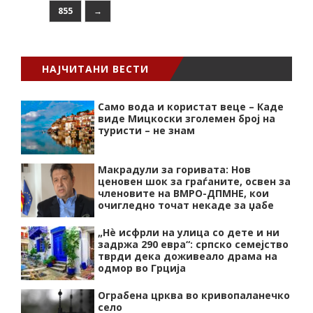
855
→
НАЈЧИТАНИ ВЕСТИ
Само вода и користат веце – Каде
виде Мицкоски зголемен број на
туристи – не знам
Макрадули за горивата: Нов
ценовен шок за граѓаните, освен за
членовите на ВМРО-ДПМНЕ, кои
очигледно точат некаде за џабе
„Нѐ исфрли на улица со дете и ни
задржа 290 евра“: српско семејство
тврди дека доживеало драма на
одмор во Грција
Ограбена црква во кривопаланечко
село