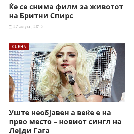
Ќе се снима филм за животот
на Бритни Спирс
27 август , 2016
СЦЕНА
Уште необјавен а веќе е на
прво место – новиот сингл на
Лејди Гага