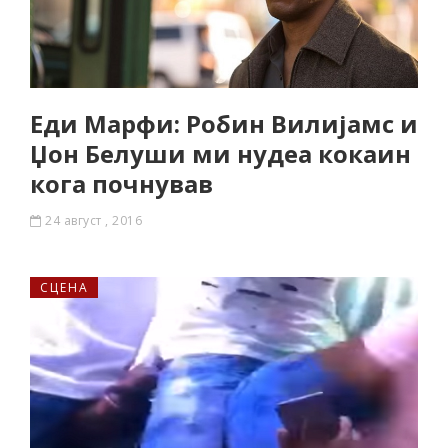
Еди Марфи: Робин Вилијамс и
Џон Белуши ми нудеа кокаин
кога почнував
24 август , 2016
СЦЕНА