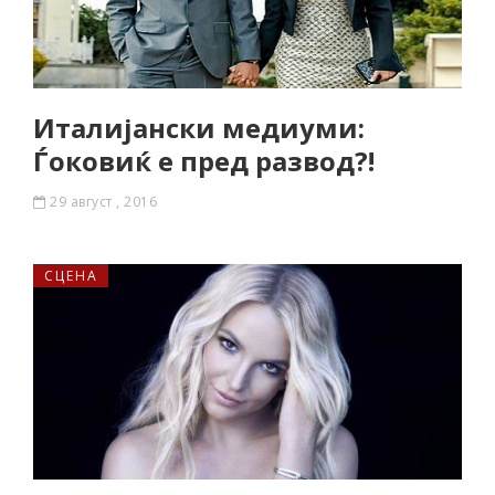
Италијански медиуми:
Ѓоковиќ е пред развод?!
29 август , 2016
СЦЕНА