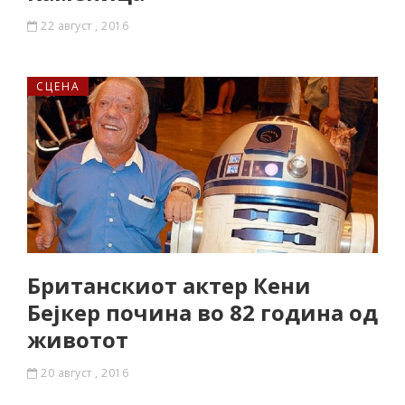
22 август , 2016
СЦЕНА
Британскиот актер Кени
Бејкер почина во 82 година од
животот
20 август , 2016