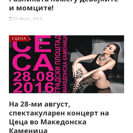
и момците!
23 август , 2016
СЦЕНА
На 28-ми август,
спектакуларен концерт на
Цеца во Македонска
Каменица