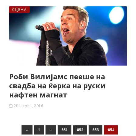
СЦЕНА
Роби Вилијамс пееше на
свадба на ќерка на руски
нафтен магнат
20 август , 2016
←
1
…
851
852
853
854