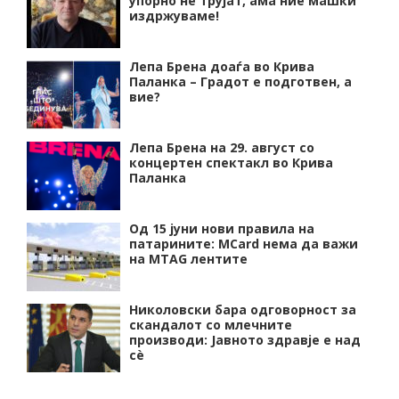
упорно нѐ трујат, ама ние машки
издржуваме!
Лепа Брена доаѓа во Крива
Паланка – Градот е подготвен, а
вие?
Лепа Брена на 29. август со
концертен спектакл во Крива
Паланка
Од 15 јуни нови правила на
патарините: MCard нема да важи
на MTAG лентите
Николовски бара одговорност за
скандалот со млечните
производи: Јавното здравје е над
сѐ