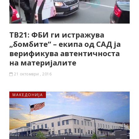
ТВ21: ФБИ ги истражува
„бомбите“ – екипа од САД ја
верификува автентичноста
на материјалите
21 октомври , 2016
МАКЕДОНИЈА