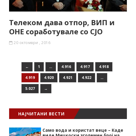
Телеком дава отпор, ВИП и
ОНЕ соработувале со СЈО
20 октомври , 2016
←
1
…
4.916
4.917
4.918
4.919
4.920
4.921
4.922
…
5.027
→
НАЈЧИТАНИ ВЕСТИ
Само вода и користат веце – Каде
виде Мицкоски зголемен број на