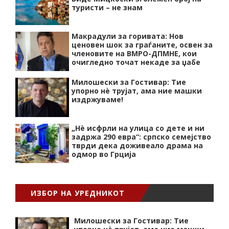
туристи – не знам
Макрадули за горивата: Нов
ценовен шок за граѓаните, освен за
членовите на ВМРО-ДПМНЕ, кои
очигледно точат некаде за џабе
Милошески за Гостивар: Тие
упорно нѐ трујат, ама ние машки
издржуваме!
„Нѐ исфрли на улица со дете и ни
задржа 290 евра“: српско семејство
тврди дека доживеало драма на
одмор во Грција
ИЗБОР НА УРЕДНИКОТ
Милошески за Гостивар: Тие