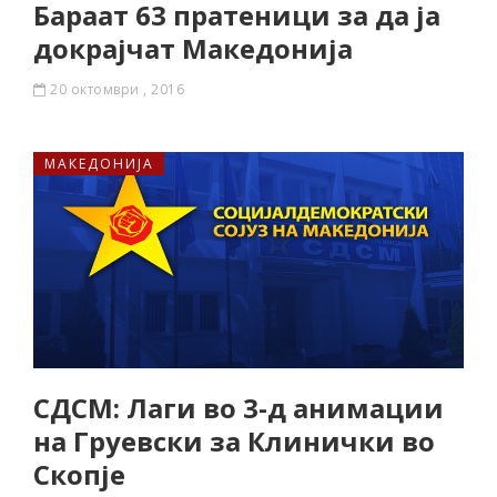
Бараат 63 пратеници за да ја
докрајчат Македонија
20 октомври , 2016
МАКЕДОНИЈА
СДСМ: Лаги во 3-д анимации
на Груевски за Клинички во
Скопје