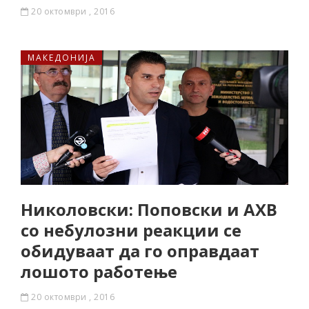
20 октомври , 2016
МАКЕДОНИЈА
Николовски: Поповски и АХВ
со небулозни реакции се
обидуваат да го оправдаат
лошото работење
20 октомври , 2016