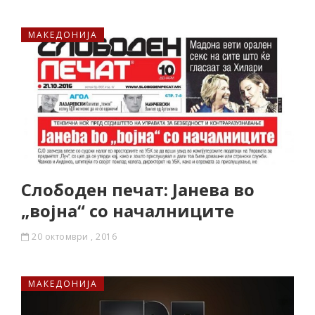
МАКЕДОНИЈА
Слободен печат: Јанева во
„војна“ со началниците
20 октомври , 2016
МАКЕДОНИЈА