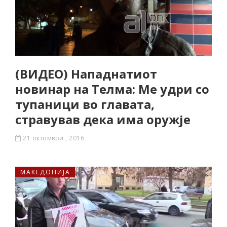
(ВИДЕО) Нападнатиот
новинар на Телма: Ме удри со
тупаници во главата,
стравував дека има оружје
21 октомври , 2016
МАКЕДОНИЈА