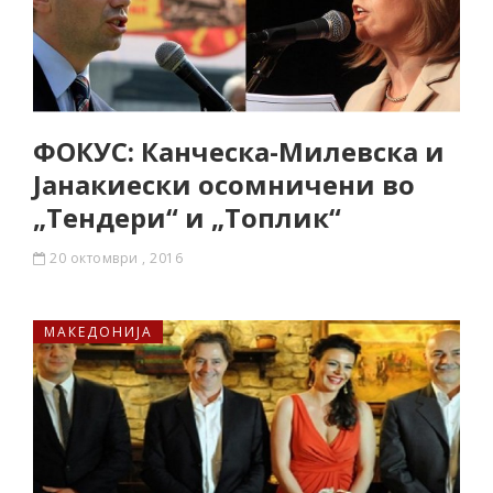
ФОКУС: Канческа-Милевска и
Јанaкиески осомничени во
„Тендери“ и „Топлик“
20 октомври , 2016
МАКЕДОНИЈА