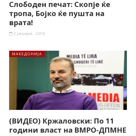
Слободен печат: Скопје ќе
тропа, Бојко ќе пушта на
врата!
2 јануари , 2018
МАКЕДОНИЈА
(ВИДЕО) Кржаловски: По 11
години власт на ВМРО-ДПМНЕ