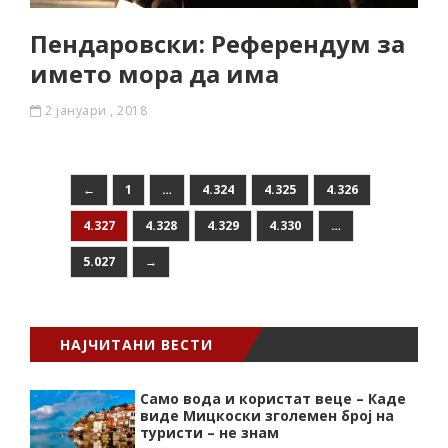
Пендаровски: Референдум за
името мора да има
2 јануари , 2018
←
1
…
4.324
4.325
4.326
4.327
4.328
4.329
4.330
…
5.027
→
НАЈЧИТАНИ ВЕСТИ
Само вода и користат веце – Каде
виде Мицкоски зголемен број на
туристи – не знам