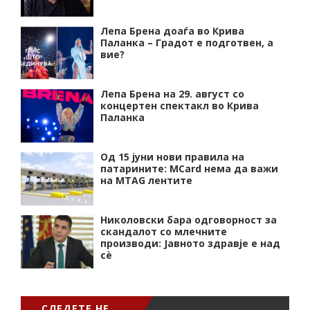
Лепа Брена доаѓа во Крива
Паланка – Градот е подготвен, а
вие?
Лепа Брена на 29. август со
концертен спектакл во Крива
Паланка
Од 15 јуни нови правила на
патарините: MCard нема да важи
на MTAG лентите
Николовски бара одговорност за
скандалот со млечните
производи: Јавното здравје е над
сѐ
СЛЕДЕТЕ НЕ…