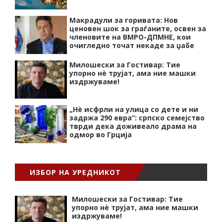
Макрадули за горивата: Нов
ценовен шок за граѓаните, освен за
членовите на ВМРО-ДПМНЕ, кои
очигледно точат некаде за џабе
Милошески за Гостивар: Тие
упорно нѐ трујат, ама ние машки
издржуваме!
„Нѐ исфрли на улица со дете и ни
задржа 290 евра“: српско семејство
тврди дека доживеало драма на
одмор во Грција
ИЗБОР НА УРЕДНИКОТ
Милошески за Гостивар: Тие
упорно нѐ трујат, ама ние машки
издржуваме!