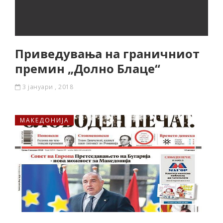
Приведувања на граничниот
премин „Долно Блаце“
3 јануари , 2018
МАКЕДОНИЈА