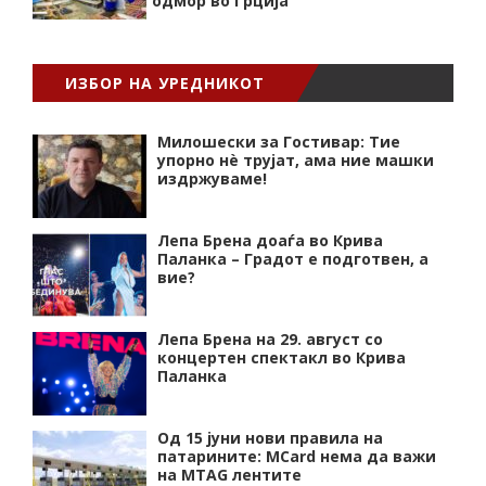
одмор во Грција
ИЗБОР НА УРЕДНИКОТ
Милошески за Гостивар: Тие
упорно нѐ трујат, ама ние машки
издржуваме!
Лепа Брена доаѓа во Крива
Паланка – Градот е подготвен, а
вие?
Лепа Брена на 29. август со
концертен спектакл во Крива
Паланка
Од 15 јуни нови правила на
патарините: MCard нема да важи
на MTAG лентите