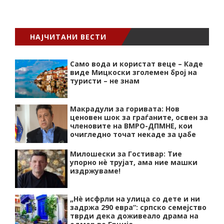
НАЈЧИТАНИ ВЕСТИ
Само вода и користат веце – Каде
виде Мицкоски зголемен број на
туристи – не знам
Макрадули за горивата: Нов
ценовен шок за граѓаните, освен за
членовите на ВМРО-ДПМНЕ, кои
очигледно точат некаде за џабе
Милошески за Гостивар: Тие
упорно нѐ трујат, ама ние машки
издржуваме!
„Нѐ исфрли на улица со дете и ни
задржа 290 евра“: српско семејство
тврди дека доживеало драма на