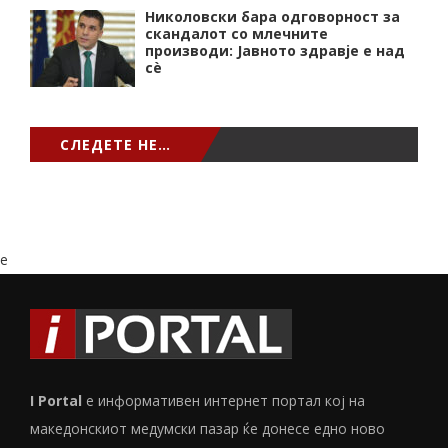
Николовски бара одговорност за
скандалот со млечните
производи: Јавното здравје е над
сѐ
СЛЕДЕТЕ НЕ…
e
I Portal
е информативен интернет портал кој на
македонскиот медумски пазар ќе донесе едно ново