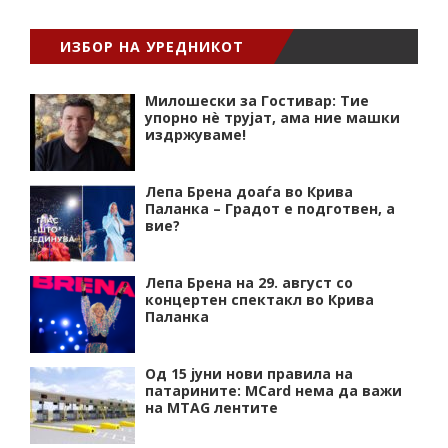
ИЗБОР НА УРЕДНИКОТ
Милошески за Гостивар: Тие
упорно нѐ трујат, ама ние машки
издржуваме!
Лепа Брена доаѓа во Крива
Паланка – Градот е подготвен, а
вие?
Лепа Брена на 29. август со
концертен спектакл во Крива
Паланка
Од 15 јуни нови правила на
патарините: MCard нема да важи
на MTAG лентите