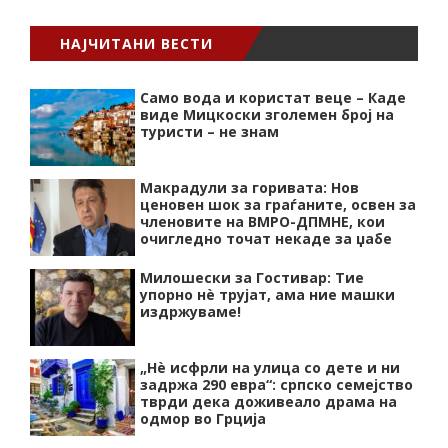
НАЈЧИТАНИ ВЕСТИ
Само вода и користат веце – Каде
виде Мицкоски зголемен број на
туристи – не знам
Макрадули за горивата: Нов
ценовен шок за граѓаните, освен за
членовите на ВМРО-ДПМНЕ, кои
очигледно точат некаде за џабе
Милошески за Гостивар: Тие
упорно нѐ трујат, ама ние машки
издржуваме!
„Нѐ исфрли на улица со дете и ни
задржа 290 евра“: српско семејство
тврди дека доживеало драма на
одмор во Грција