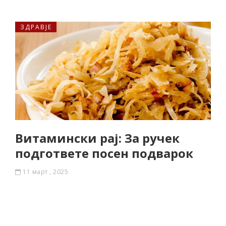
ЗДРАВЈЕ
Витамински рај: За ручек
подгответе посен подварок
11 март , 2025