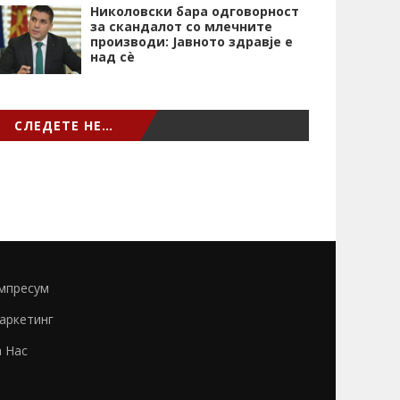
Николовски бара одговорност
за скандалот со млечните
производи: Јавното здравје е
над сѐ
СЛЕДЕТЕ НЕ…
мпресум
аркетинг
а Нас