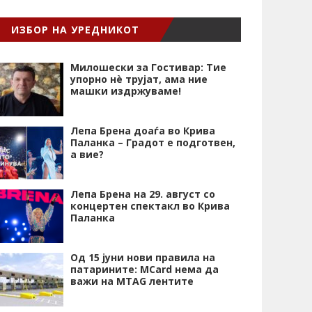
ИЗБОР НА УРЕДНИКОТ
Милошески за Гостивар: Тие
упорно нѐ трујат, ама ние
машки издржуваме!
Лепа Брена доаѓа во Крива
Паланка – Градот е подготвен,
а вие?
Лепа Брена на 29. август со
концертен спектакл во Крива
Паланка
Од 15 јуни нови правила на
патарините: MCard нема да
важи на MTAG лентите