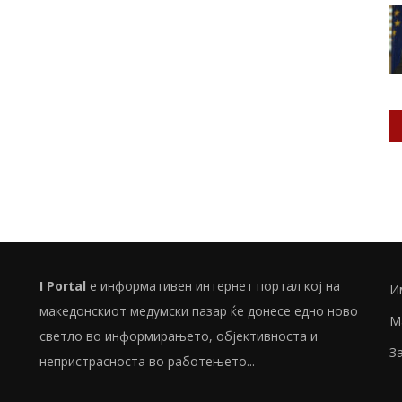
I Portal
е информативен интернет портал кој на
И
македонскиот медумски пазар ќе донесе едно ново
М
светло во информирањето, објективноста и
З
непристрасноста во работењето...