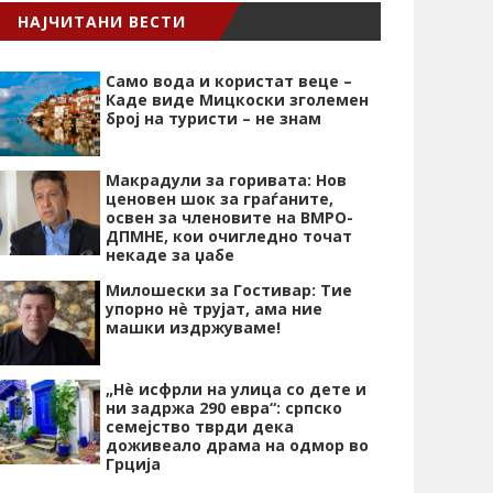
НАЈЧИТАНИ ВЕСТИ
Само вода и користат веце –
Каде виде Мицкоски зголемен
број на туристи – не знам
Макрадули за горивата: Нов
ценовен шок за граѓаните,
освен за членовите на ВМРО-
ДПМНЕ, кои очигледно точат
некаде за џабе
Милошески за Гостивар: Тие
упорно нѐ трујат, ама ние
машки издржуваме!
„Нѐ исфрли на улица со дете и
ни задржа 290 евра“: српско
семејство тврди дека
доживеало драма на одмор во
Грција