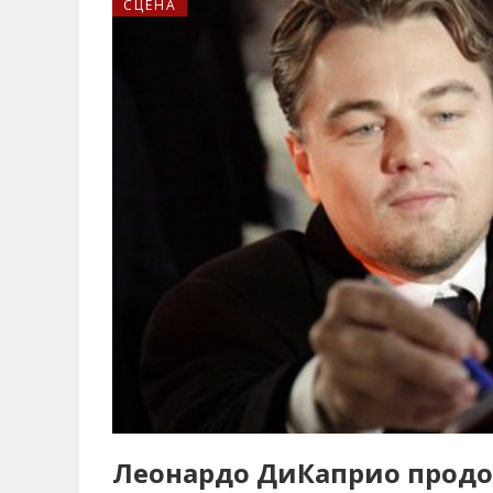
СЦЕНА
Леонардо ДиКаприо продо