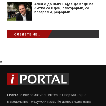
Апел е до ВМРО. Ајде да водиме
битка со идеи, платформи, со
програми, реформи
СЛЕДЕТЕ НЕ…
e
I Portal
е информативен интернет портал кој на
македонскиот медумски пазар ќе донесе едно ново