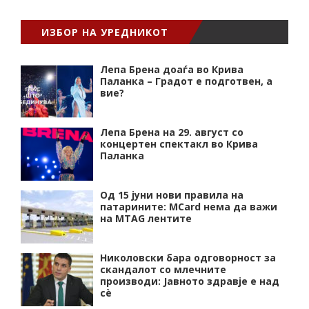
ИЗБОР НА УРЕДНИКОТ
Лепа Брена доаѓа во Крива
Паланка – Градот е подготвен, а
вие?
Лепа Брена на 29. август со
концертен спектакл во Крива
Паланка
Од 15 јуни нови правила на
патарините: MCard нема да важи
на MTAG лентите
Николовски бара одговорност за
скандалот со млечните
производи: Јавното здравје е над
сѐ