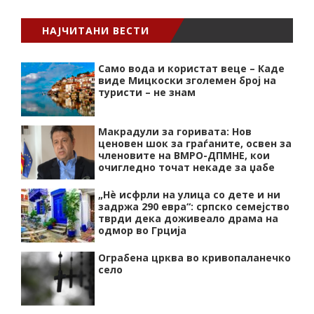
НАЈЧИТАНИ ВЕСТИ
Само вода и користат веце – Каде
виде Мицкоски зголемен број на
туристи – не знам
Макрадули за горивата: Нов
ценовен шок за граѓаните, освен за
членовите на ВМРО-ДПМНЕ, кои
очигледно точат некаде за џабе
„Нѐ исфрли на улица со дете и ни
задржа 290 евра“: српско семејство
тврди дека доживеало драма на
одмор во Грција
Ограбена црква во кривопаланечко
село