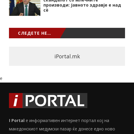
производи: Јавното здравје е над
сѐ
СЛЕДЕТЕ НЕ…
iPortal.mk
e
I Portal
е информативен интернет портал кој на
македонскиот медумски пазар ќе донесе едно ново