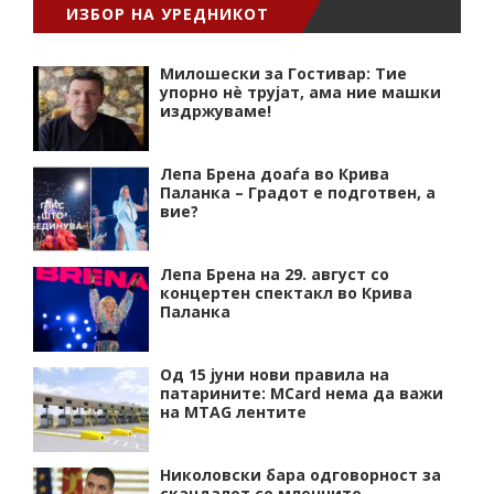
ИЗБОР НА УРЕДНИКОТ
Милошески за Гостивар: Тие
упорно нѐ трујат, ама ние машки
издржуваме!
Лепа Брена доаѓа во Крива
Паланка – Градот е подготвен, а
вие?
Лепа Брена на 29. август со
концертен спектакл во Крива
Паланка
Од 15 јуни нови правила на
патарините: MCard нема да важи
на MTAG лентите
Николовски бара одговорност за
скандалот со млечните