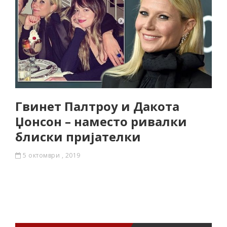
Гвинет Палтроу и Дакота
Џонсон – наместо ривалки
блиски пријателки
5 октомври , 2019