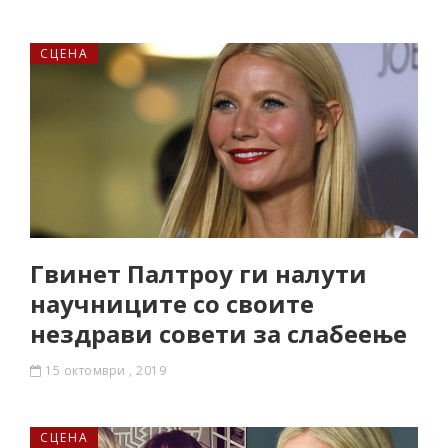
СЦЕНА
Гвинет Палтроу ги налути
научниците со своите
нездрави совети за слабеење
15 октомври , 2019
СЦЕНА