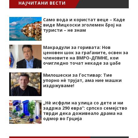
НАЈЧИТАНИ ВЕСТИ
Само вода и користат веце – Каде
виде Мицкоски зголемен број на
туристи – не знам
Макрадули за горивата: Нов
ценовен шок за граѓаните, освен за
членовите на ВМРО-ДПМНЕ, кои
очигледно точат некаде за џабе
Милошески за Гостивар: Тие
упорно нѐ трујат, ама ние машки
издржуваме!
„Нѐ исфрли на улица со дете и ни
задржа 290 евра“: српско семејство
тврди дека доживеало драма на
одмор во Грција