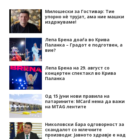
Милошески за Гостивар: Тие
упорно нѐ трујат, ама ние машки
издржуваме!
Лепа Брена доаѓа во Крива
Паланка – Градот е подготвен, а
вие?
Лепа Брена на 29. август со
концертен спектакл во Крива
Паланка
Од 15 јуни нови правила на
патарините: MCard нема да важи
на MTAG лентите
Николовски бара одговорност за
скандалот со млечните
производи: Јавното здравје е над