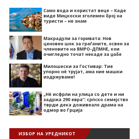
Само вода и користат веце – Каде
виде Мицкоски зголемен број на
туристи – не знам
Макрадули за горивата: Нов
ценовен шок за граѓаните, освен за
членовите на ВМРО-ДПМНЕ, кои
очигледно точат некаде за џабе
Милошески за Гостивар: Тие
упорно нѐ трујат, ама ние машки
издржуваме!
„Нѐ исфрли на улица со дете и ни
задржа 290 евра“: српско семејство
тврди дека доживеало драма на
одмор во Грција
ИЗБОР НА УРЕДНИКОТ