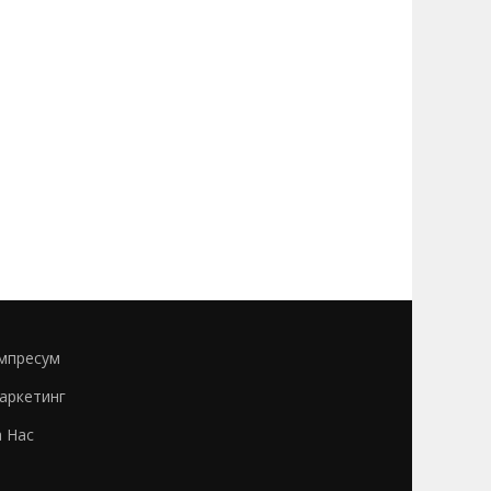
мпресум
аркетинг
а Нас