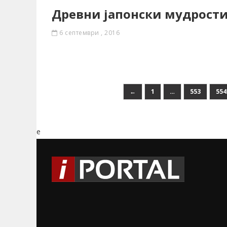
Древни јапонски мудрост
6 септември , 2016
←
1
…
553
554
e