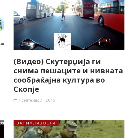
(Видео) Скутерџија ги
снима пешаците и нивната
сообраќајна култура во
Скопје
7 септември , 2016
ЗАНИМЛИВОСТИ