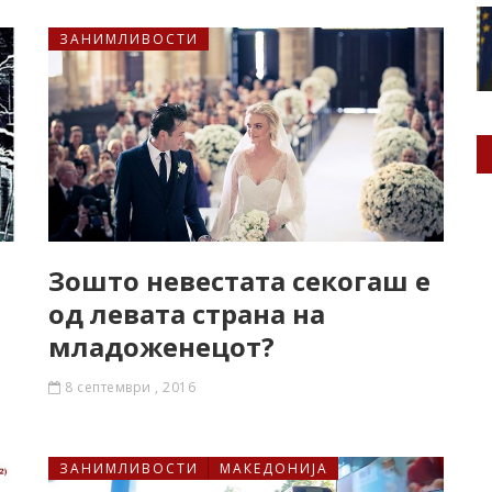
ЗАНИМЛИВОСТИ
Зошто невестата секогаш е
од левата страна на
младоженецот?
8 септември , 2016
ЗАНИМЛИВОСТИ
МАКЕДОНИЈА