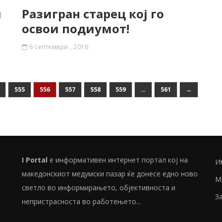
и
Разигран старец кој го
освои подиумот!
6 септември , 2016
555
556
557
558
559
…
561
→
I Portal
е информативен интернет портал кој на
И
македонскиот медумски пазар ќе донесе едно ново
М
светло во информирањето, објективноста и
З
непристрасноста во работењето...