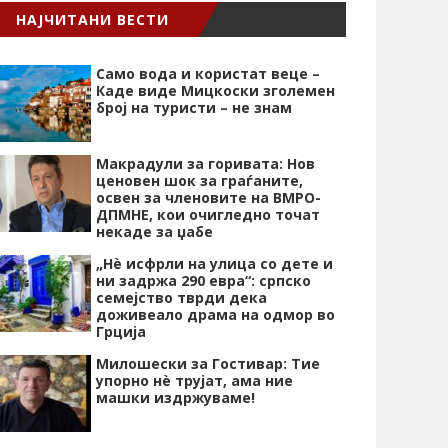
НАЈЧИТАНИ ВЕСТИ
Само вода и користат веце –
Каде виде Мицкоски зголемен
број на туристи – не знам
Макрадули за горивата: Нов
ценовен шок за граѓаните,
освен за членовите на ВМРО-
ДПМНЕ, кои очигледно точат
некаде за џабе
„Нѐ исфрли на улица со дете и
ни задржа 290 евра“: српско
семејство тврди дека
доживеало драма на одмор во
Грција
Милошески за Гостивар: Тие
упорно нѐ трујат, ама ние
машки издржуваме!