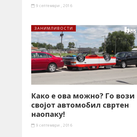
9 септември , 2016
ЗАНИМЛИВОСТИ
Како е ова можно? Го вози
својот автомобил свртен
наопаку!
9 септември , 2016