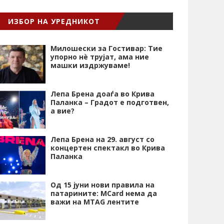
ИЗБОР НА УРЕДНИКОТ
Милошески за Гостивар: Тие
упорно нѐ трујат, ама ние
машки издржуваме!
Лепа Брена доаѓа во Крива
Паланка – Градот е подготвен,
а вие?
Лепа Брена на 29. август со
концертен спектакл во Крива
Паланка
Од 15 јуни нови правила на
патарините: MCard нема да
важи на MTAG лентите