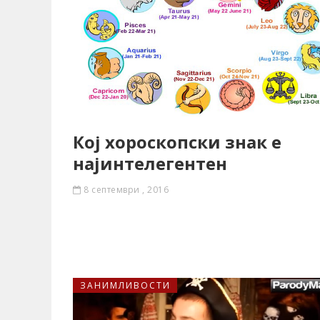
Кој хороскопски знак е
најинтелегентен
8 септември , 2016
ЗАНИМЛИВОСТИ