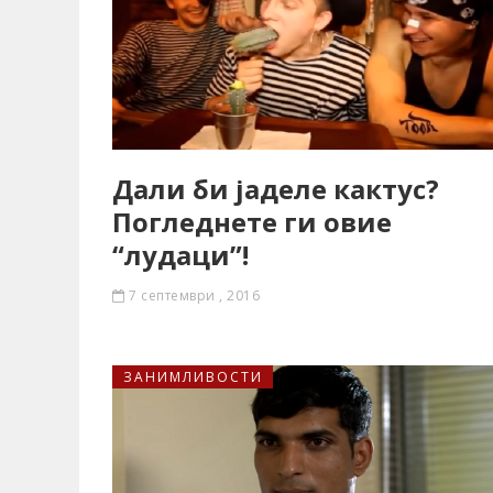
Дали би јаделе кактус?
Погледнете ги овие
“лудаци”!
7 септември , 2016
ЗАНИМЛИВОСТИ